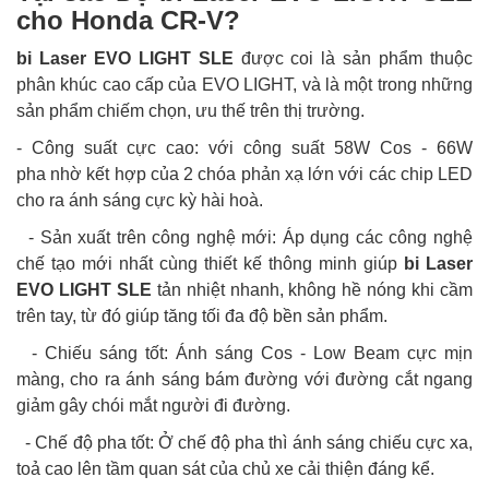
cho Honda CR-V?
bi Laser EVO LIGHT SLE
được coi là sản phẩm thuộc
phân khúc cao cấp của EVO LIGHT
, và là một trong những
sản phẩm chiếm chọn, ưu thế trên thị trường.
- Công suất cực cao: với công suất 58W Cos - 66W
pha nhờ kết hợp của 2 chóa phản xạ lớn với các chip LED
cho ra ánh sáng cực kỳ hài hoà.
- Sản xuất trên công nghệ mới: Áp dụng các công nghệ
chế tạo mới nhất cùng thiết kế thông minh giúp
bi Laser
EVO LIGHT SLE
tản nhiệt nhanh, không hề nóng khi cầm
trên tay, từ đó giúp tăng tối đa độ bền sản phẩm.
- Chiếu sáng tốt: Ánh sáng Cos - Low Beam cực mịn
màng, cho ra ánh sáng bám đường với đường cắt ngang
giảm gây chói mắt người đi đường.
- Chế độ pha tốt: Ở chế độ pha thì ánh sáng chiếu cực xa,
toả cao lên tầm quan sát của chủ xe cải thiện đáng kể.