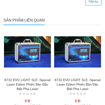
Tiếp tục
SẢN PHẨM LIÊN QUAN
l
8732 EVO LIGHT SLE -Special
8732 EVO LIGHT SLE -Special
Laser Editon Phiên Bản Đặc
Laser Editon Phiên Bản Đặc
Biệt Pha Laser
Biệt Pha Laser
0 Đ
0 Đ