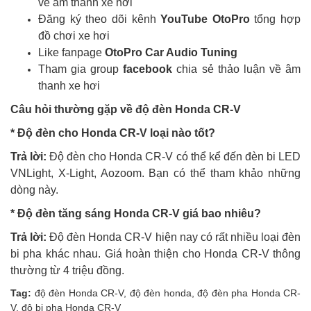
về âm thanh xe hơi
Đăng ký theo dõi kênh
YouTube OtoPro
tổng hợp
đồ chơi xe hơi
Like fanpage
OtoPro Car Audio Tuning
Tham gia group
facebook
chia sẻ thảo luận về âm
thanh xe hơi
Câu hỏi thường gặp về độ đèn
Honda CR-V
* Độ đèn cho
Honda CR-V
loại nào tốt?
Trả lời:
Độ đèn cho Honda CR-V có thể kể đến đèn bi LED
VNLight, X-Light, Aozoom. Bạn có thể tham khảo những
dòng này.
* Độ đèn tăng sáng Honda CR-V giá bao nhiêu?
Trả lời:
Độ đèn Honda CR-V hiện nay có rất nhiều loại đèn
bi pha khác nhau. Giá hoàn thiện cho Honda CR-V thông
thường từ 4 triệu đồng.
Tag:
độ đèn Honda CR-V
,
độ đèn honda
,
độ đèn pha Honda CR-
V
,
độ bi pha Honda CR-V