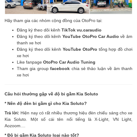
Hãy tham gia các nhóm cộng đồng của OtoPro tại:
Đăng ký theo dõi kênh
TikTok vu.caraudio
Đăng ký theo dõi kênh
YouTube OtoPro Car Audio
về âm
thanh xe hơi
Đăng ký theo dõi kênh
YouTube OtoPro
tổng hợp đồ chơi
xe hơi
Like fanpage
OtoPro Car Audio Tuning
Tham gia group
facebook
chia sẻ thảo luận về âm thanh
xe hơi
Câu hỏi thường gặp về
độ bi gầm Kia Soluto
* Nên độ đèn bi gầm gì cho Kia Soluto?
Trả lời:
Hiện nay có rất nhiều thương hiệu đèn chiếu sáng cho xe
Kia Soluto. Một số cái tên nổi tiếng là X-Light, VN Light,
Aozoom....
* Độ bi gầm Kia Soluto loại nào tốt?