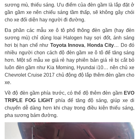
sương mù, thiếu sáng. Ưu điểm của đèn gầm là lắp đặt ở
gần gầm xe nên chiếu sáng tầm thấp, sẽ không gây chói
cho xe đối diện hay người đi đường.
Đa phần các mẫu xe ô tô phổ thông đèn gầm (hay đèn
sương mù) chỉ dùng loại Halogen hay sợi đốt, ánh sáng
hơi bị hạn chế như
Toyota Innova
,
Honda City
… Do đó
nhiều người chọn cách độ đèn gầm xe ô tô để tăng sáng
hơn. Một số mẫu xe giá rẻ hay phiên bản giá rẻ bị cắt bỏ
luôn đèn gầm như Kia Morning, Hyundai i10… nên chủ xe
Chevrolet Cruise 2017 chủ động độ lắp thêm đèn gầm cho
xe.
Về độ đèn gầm phía trước, có thể độ thêm đèn gầm
EVO
TRIPLE FOG LIGHT
phía để tăng độ sáng, giúp xe di
chuyển dễ dàng hơn khi chạy trong điều kiện thiếu sáng,
pha sương bám đường.