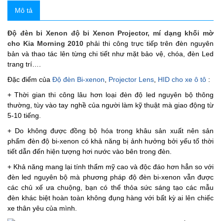
Mô tả
Độ đèn bi Xenon độ bi Xenon Projector, mí dạng khối mờ
cho Kia Morning 2010
phải thi công trực tiếp trên đèn nguyên
bản và thao tác lên từng chi tiết như mặt bảo vệ, chóa, đèn Led
trang trí….
Đặc điểm của
Độ đèn Bi-xenon
,
Projector Lens
,
HID cho xe ô tô
:
+ Thời gian thi công lâu hơn loại đèn độ led nguyên bộ thông
thường, tùy vào tay nghề của người làm kỹ thuật mà giao động từ
5-10 tiếng.
+ Do không được đồng bộ hóa trong khâu sản xuất nên sản
phẩm đèn độ bi-xenon có khả năng bị ảnh hưởng bởi yếu tố thời
tiết dẫn đến hiện tượng hơi nước vào bên trong đèn.
+ Khả năng mang lại tính thẩm mỹ cao và độc đáo hơn hẳn so với
đèn led nguyên bộ mà phương pháp độ đèn bi-xenon vẫn được
các chủ xế ưa chuộng, bạn có thể thỏa sức sáng tạo các mẫu
đèn khác biệt hoàn toàn không đụng hàng với bất kỳ ai lên chiếc
xe thân yêu của mình.