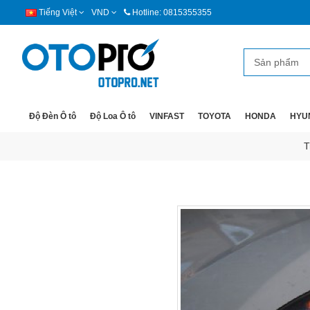
Tiếng Việt
VND
Hotline: 0815355355
Độ Đèn Ô tô
Độ Loa Ô tô
VINFAST
TOYOTA
HONDA
HYU
T