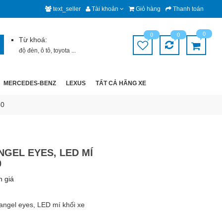
text_seller
Tài khoản
Giỏ hàng
Thanh toán
0
0
0
Từ khoá:
độ đèn
,
ô tô
,
toyota
...
MERCEDES-BENZ
LEXUS
TẤT CẢ HÃNG XE
50
NGEL EYES, LED MÍ
0
h giá
angel eyes, LED mí khối xe