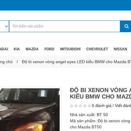
NDAI
KIA
MAZDA
FORD
MITSUBISHI
CHEVROLET
NISSAN
ng chủ
Độ bi xenon vòng angel eyes LED kiểu BMW cho Mazda B
ĐỘ BI XENON VÒNG 
KIỂU BMW CHO MAZ
0 đánh giá
/
Viết đán
Nhà sản xuất:
BT 50
Mã sản phẩm:
Độ bi xenon vòng
cho Mazda BT50