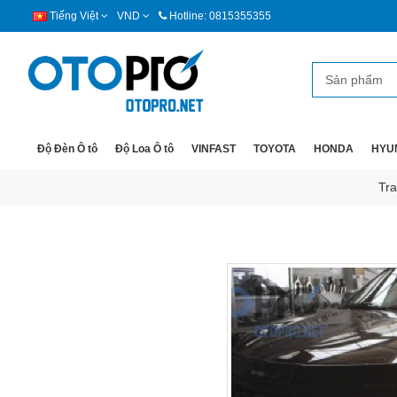
Tiếng Việt
VND
Hotline: 0815355355
Độ Đèn Ô tô
Độ Loa Ô tô
VINFAST
TOYOTA
HONDA
HYU
Tra