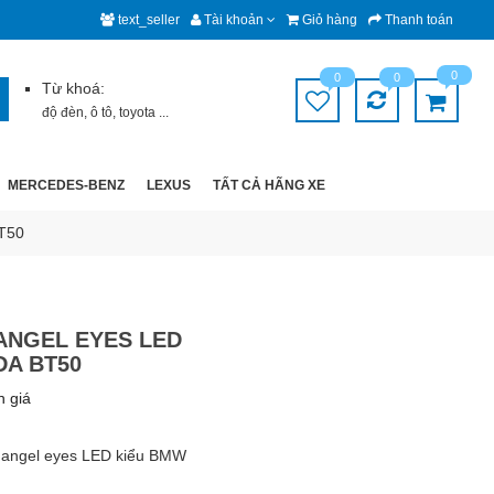
text_seller
Tài khoản
Giỏ hàng
Thanh toán
0
0
0
Từ khoá:
độ đèn
,
ô tô
,
toyota
...
MERCEDES-BENZ
LEXUS
TẤT CẢ HÃNG XE
T50
ANGEL EYES LED
DA BT50
h giá
 angel eyes LED kiểu BMW