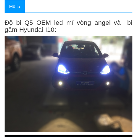
Mô tả
Độ bi Q5 OEM led mí vòng angel và bi
gầm Hyundai I10: