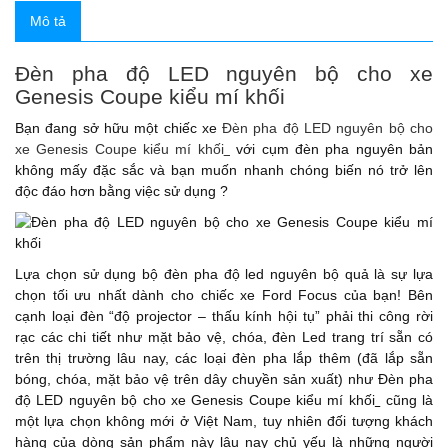
Mô tả
Đèn pha độ LED nguyên bộ cho xe
Genesis Coupe kiểu mí khối
Bạn đang sở hữu một chiếc xe
Đèn pha độ LED nguyên bộ cho
xe Genesis Coupe kiểu mí khối
với cụm đèn pha nguyên bản
không mấy đặc sắc và bạn muốn nhanh chóng biến nó trở lên
độc đáo hơn bằng việc sử dụng
?
Lựa chọn sử dụng bộ đèn pha độ led nguyên bộ quả là sự lựa
chọn tối ưu nhất dành cho chiếc xe Ford Focus của bạn! Bên
cạnh loại đèn “độ projector – thấu kính hội tụ” phải thi công rời
rạc các chi tiết như mặt bảo vệ, chóa, đèn Led trang trí sẵn có
trên thị trường lâu nay, các loại đèn pha lắp thêm (đã lắp sẵn
bóng, chóa, mặt bảo vệ trên dây chuyền sản xuất) như Đèn pha
độ LED nguyên bộ cho xe Genesis Coupe kiểu mí khối
cũng là
một lựa chọn không mới ở Việt Nam, tuy nhiên đối tượng khách
hàng của dòng sản phẩm này lâu nay chủ yếu là những người