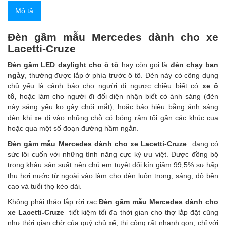
Mô tả
Đèn gầm mẫu Mercedes dành cho xe
Lacetti-Cruze
Đèn gầm LED daylight cho ô tô
hay còn gọi là
đèn chạy ban
ngày
, thường được lắp ở phía trước ô tô. Đèn này có công dụng
chủ yếu là cảnh báo cho người đi ngược chiều biết có
xe ô
tô
,
hoặc làm cho người đi đối diện nhận biết có ánh sáng (đèn
này sáng yếu ko gây chói mắt), hoặc báo hiệu bằng ánh sáng
đèn khi xe đi vào những chỗ có bóng râm tối gần các khúc cua
hoặc qua một số đoạn đường hầm ngắn.
Đèn gầm mẫu Mercedes dành cho xe Lacetti-Cruze
đang có
sức lôi cuốn với những tính năng cực kỳ ưu việt. Được đồng bộ
trong khâu sản suất nên chú em tuyệt đối kín giảm 99,5% sự hấp
thụ hơi nước từ ngoài vào làm cho đèn luôn trong, sáng, độ bền
cao và tuổi thọ kéo dài.
Không phải tháo lắp rời rạc
Đèn gầm mẫu Mercedes dành cho
xe Lacetti-Cruze
tiết kiệm tối đa thời gian cho thợ lắp đặt cũng
như thời gian chờ của quý chủ xế, thi công rất nhanh gọn, chỉ với