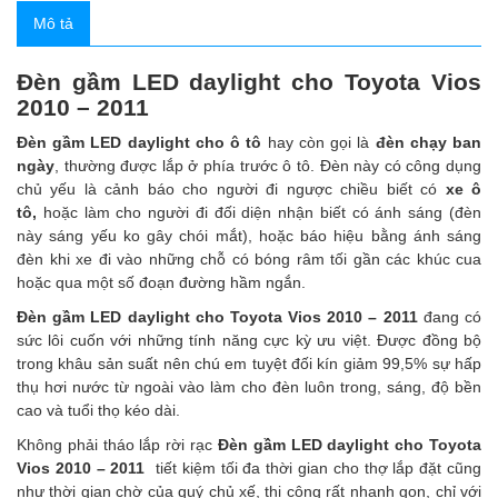
Mô tả
Đèn gầm LED daylight cho Toyota Vios
2010 – 2011
Đèn gầm LED daylight cho ô tô
hay còn gọi là
đèn chạy ban
ngày
, thường được lắp ở phía trước ô tô. Đèn này có công dụng
chủ yếu là cảnh báo cho người đi ngược chiều biết có
xe ô
tô
,
hoặc làm cho người đi đối diện nhận biết có ánh sáng (đèn
này sáng yếu ko gây chói mắt), hoặc báo hiệu bằng ánh sáng
đèn khi xe đi vào những chỗ có bóng râm tối gần các khúc cua
hoặc qua một số đoạn đường hầm ngắn.
Đèn gầm LED daylight cho Toyota Vios 2010 – 2011
đang có
sức lôi cuốn với những tính năng cực kỳ ưu việt. Được đồng bộ
trong khâu sản suất nên chú em tuyệt đối kín giảm 99,5% sự hấp
thụ hơi nước từ ngoài vào làm cho đèn luôn trong, sáng, độ bền
cao và tuổi thọ kéo dài.
Không phải tháo lắp rời rạc
Đèn gầm LED daylight cho Toyota
Vios 2010 – 2011
tiết kiệm tối đa thời gian cho thợ lắp đặt cũng
như thời gian chờ của quý chủ xế, thi công rất nhanh gọn, chỉ với