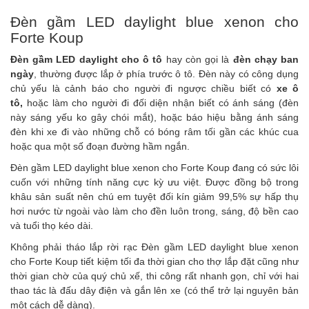
Đèn gầm LED daylight blue xenon cho
Forte Koup
Đèn gầm LED daylight cho ô tô
hay còn gọi là
đèn chạy ban
ngày
, thường được lắp ở phía trước ô tô. Đèn này có công dụng
chủ yếu là cảnh báo cho người đi ngược chiều biết có
xe ô
tô
,
hoặc làm cho người đi đối diện nhận biết có ánh sáng (đèn
này sáng yếu ko gây chói mắt), hoặc báo hiệu bằng ánh sáng
đèn khi xe đi vào những chỗ có bóng râm tối gần các khúc cua
hoặc qua một số đoạn đường hầm ngắn.
Đèn gầm LED daylight blue xenon cho Forte Koup đang có sức lôi
cuốn với những tính năng cực kỳ ưu việt. Được đồng bộ trong
khâu sản suất nên chú em tuyệt đối kín giảm 99,5% sự hấp thụ
hơi nước từ ngoài vào làm cho đền luôn trong, sáng, độ bền cao
và tuổi thọ kéo dài.
Không phải tháo lắp rời rạc Đèn gầm LED daylight blue xenon
cho Forte Koup
tiết kiệm tối đa thời gian cho thợ lắp đặt cũng như
thời gian chờ của quý chủ xế, thi công rất nhanh gọn, chỉ với hai
thao tác là đấu dây điện và gắn lên xe (có thể trở lại nguyên bản
một cách dễ dàng).