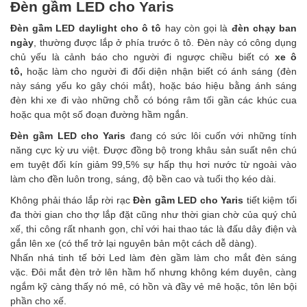
Đèn gầm LED cho Yaris
Đèn gầm LED daylight cho ô tô
hay còn gọi là
đèn chạy ban
ngày
, thường được lắp ở phía trước ô tô. Đèn này có công dụng
chủ yếu là cảnh báo cho người đi ngược chiều biết có
xe ô
tô
,
hoặc làm cho người đi đối diện nhận biết có ánh sáng (đèn
này sáng yếu ko gây chói mắt), hoặc báo hiệu bằng ánh sáng
đèn khi xe đi vào những chỗ có bóng râm tối gần các khúc cua
hoặc qua một số đoạn đường hầm ngắn.
Đèn gầm LED cho Yaris
đang có sức lôi cuốn với những tính
năng cực kỳ ưu việt. Được đồng bộ trong khâu sản suất nên chú
em tuyệt đối kín giảm 99,5% sự hấp thụ hơi nước từ ngoài vào
làm cho đền luôn trong, sáng, độ bền cao và tuổi thọ kéo dài.
Không phải tháo lắp rời rạc
Đèn gầm LED cho Yaris
tiết kiệm tối
đa thời gian cho thợ lắp đặt cũng như thời gian chờ của quý chủ
xế, thi công rất nhanh gọn, chỉ với hai thao tác là đấu dây điện và
gắn lên xe (có thể trở lại nguyên bản một cách dễ dàng).
Nhấn nhá tinh tế bởi Led làm đèn gầm làm cho mắt đèn sáng
vặc. Đôi mắt đèn trở lên hầm hố nhưng không kém duyên, càng
ngắm kỹ càng thấy nó mê, có hồn và đầy vẻ mê hoặc, tôn lên bội
phần cho xế.