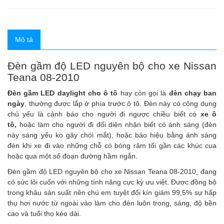
Mô tả
Đèn gầm độ LED nguyên bộ cho xe Nissan
Teana 08-2010
Đèn gầm LED daylight cho ô tô
hay còn gọi là
đèn chạy ban
ngày
, thường được lắp ở phía trước ô tô. Đèn này có công dụng
chủ yếu là cảnh báo cho người đi ngược chiều biết có
xe ô
tô
,
hoặc làm cho người đi đối diện nhận biết có ánh sáng (đèn
này sáng yếu ko gây chói mắt), hoặc báo hiệu bằng ánh sáng
đèn khi xe đi vào những chỗ có bóng râm tối gần các khúc cua
hoặc qua một số đoạn đường hầm ngắn.
Đèn gầm độ LED nguyên bộ cho xe Nissan Teana 08-2010
đang
có sức lôi cuốn với những tính năng cực kỳ ưu việt. Được đồng bộ
trong khâu sản suất nên chú em tuyệt đối kín giảm 99,5% sự hấp
thụ hơi nước từ ngoài vào làm cho đèn luôn trong, sáng, độ bền
cao và tuổi thọ kéo dài.