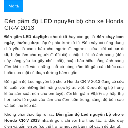
Mô tả
Đèn gầm độ LED nguyên bộ cho xe Honda
CR-V 2013
Đèn gầm LED daylight cho ô tô
hay còn gọi là
đèn chạy ban
ngày
, thường được lắp ở phía trước ô tô. Đèn này có công dụng
chủ yếu là cảnh báo cho người đi ngược chiều biết có
xe ô
tô
,
hoặc làm cho người đi đối diện nhận biết có ánh sáng (đèn
này sáng yếu ko gây chói mắt), hoặc báo hiệu bằng ánh sáng
đèn khi xe đi vào những chỗ có bóng râm tối gần các khúc cua
hoặc qua một số đoạn đường hầm ngắn.
Đèn gầm độ Led nguyên bộ cho e Honda CR-V 2013 đang có sức
lôi cuốn với những tính năng cực kỳ ưu việt. Được đồng bộ trong
khâu sản suất nên chú em tuyệt đối kín giảm 99,5% sự hấp thụ
hơi nước từ ngoài vào làm cho đèn luôn trong, sáng, độ bền cao
và tuổi thọ kéo dài.
Không phải tháo lắp rời rạc
Đèn gầm độ Led nguyên bộ cho e
Honda CR-V 2013
nhanh gọn, chỉ với hai thao tác là đấu dây
điện và gắn lên xe (có thể trở lại nguyên bản một cách dễ dàng).