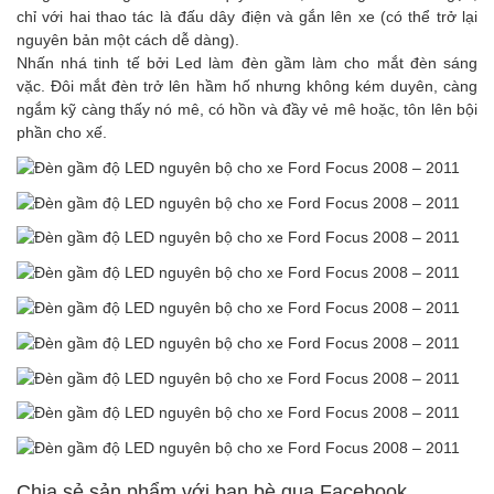
chỉ với hai thao tác là đấu dây điện và gắn lên xe (có thể trở lại
nguyên bản một cách dễ dàng).
Nhấn nhá tinh tế bởi Led làm đèn gầm làm cho mắt đèn sáng
vặc. Đôi mắt đèn trở lên hầm hố nhưng không kém duyên, càng
ngắm kỹ càng thấy nó mê, có hồn và đầy vẻ mê hoặc, tôn lên bội
phần cho xế.
Chia sẻ sản phẩm với bạn bè qua Facebook