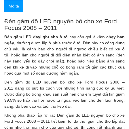
Mô tả
Đèn gầm độ LED nguyên bộ cho xe Ford
Focus 2008 – 2011
Đèn gầm LED daylight cho ô tô
hay còn gọi là
đèn chạy ban
ngày
, thường được lắp ở phía trước ô tô. Đèn này có công dụng
chủ yếu là cảnh báo cho người đi ngược chiều biết có
xe ô
tô
,
hoặc làm cho người đi đối diện nhận biết có ánh sáng (đèn
này sáng yếu ko gây chói mắt), hoặc báo hiệu bằng ánh sáng
đèn khi xe đi vào những chỗ có bóng râm tối gần các khúc cua
hoặc qua một số đoạn đường hầm ngắn.
Đèn gầm độ LED nguyên bộ cho xe Ford Focus 2008 –
2011 đang có sức lôi cuốn với những tính năng cực kỳ ưu việt.
Được đồng bộ trong khâu sản suất nên chú em tuyệt đối kín giảm
99,5% sự hấp thụ hơi nước từ ngoài vào làm cho đèn luôn trong,
sáng, độ bền cao và tuổi thọ kéo dài.
Không phải tháo lắp rời rạc Đèn gầm độ LED nguyên bộ cho xe
Ford Focus 2008 – 2011
tiết kiệm tối đa thời gian cho thợ lắp đặt
cũng như thời gian chờ của quý chủ xế, thi công rất nhanh gọn,