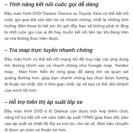
– Tính năng kết nối cuộc gọi dễ dàng
Đầu màn hình DVD Ownice Ownice xe Toyota Yaris có thể kết nối
cuộc gọi qua thẻ sim tiện lợi và nhanh chóng, nhất là những tình
huống điện thoại bị hết pin thì giờ đây bạn sẽ không phải lo lắng
bị nhỡ cuộc gọi của ai đó hay muốn kết nối liên lạc khi đang trên
xe mà không thực hiện được.
– Tra map trực tuyến nhanh chóng
Đầu màn hình có thể kết nối mạng 4G để truy cập các ứng dụng
tìm đường chính xác và nhanh chóng như Google map, Yandex
map,.. Màn hình hiển thị rộng giúp dễ dàng tìm và quan sát
quãng đường hơn, giúp bạn nhanh chóng lựa chọn được hướng
đi thuận lợi nhất, tốn ít thời gian nhất, tài xế taxi có thể đón khách
của mình tốt hơn.
– Hỗ trợ hiển thị áp suất lốp xe
Đầu màn hình DVD ô tô Ownice còn được tích hợp thêm chức
năng hỗ trợ kết nối với cảm biến áp suất TPMS giúp theo dõi, báo
cáo áp suất và nhiệt độ lốp xe mọi lúc cho tài xế, đảm bảo chuyến
đi được an toàn và thuận lợi hơn.