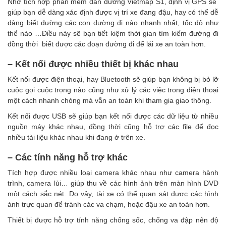
Nhờ tích hợp phần mềm dẫn đường Vietmap S1, định vị GPS sẽ
giúp bạn dễ dàng xác định được vị trí xe đang đậu, hay có thể dễ
dàng biết đường các con đường đi nào nhanh nhất, tốc độ như
thể nào …Điều này sẽ bạn tiết kiệm thời gian tìm kiếm đường đi
đồng thời biết được các đoạn đường đi để lái xe an toàn hơn.
– Kết nối được nhiều thiết bị khác nhau
Kết nối được điện thoại, hay Bluetooth sẽ giúp bạn không bị bỏ lỡ
cuộc gọi cuộc trọng nào cũng như xử lý các việc trong điện thoại
một cách nhanh chóng mà vẫn an toàn khi tham gia giao thông.
Kết nối được USB sẽ giúp bạn kết nối được các dữ liệu từ nhiều
nguồn máy khác nhau, đồng thời cũng hỗ trợ các file để đọc
nhiều tài liệu khác nhau khi đang ở trên xe.
– Các tính năng hỗ trợ khác
Tích hợp được nhiều loại camera khác nhau như camera hành
trình, camera lùi… giúp thu về các hình ảnh trên màn hình DVD
một cách sắc nét. Do vậy, tài xe có thể quan sát được các hình
ảnh trực quan để tránh các va chạm, hoặc đậu xe an toàn hơn.
Thiết bị được hỗ trợ tính năng chống sốc, chống va đập nên độ