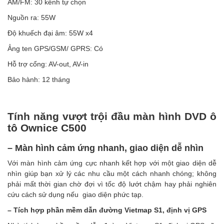
AM/FM: 30 kênh tự chọn
Nguồn ra: 55W
Ðộ khuếch đại âm: 55W x4
Ẳng ten GPS/GSM/ GPRS: Có
Hỗ trợ cổng: AV-out, AV-in
Bảo hành: 12 tháng
Tính năng vượt trội đầu màn hình DVD ô
tô Ownice C500
– Màn hình cảm ứng nhanh, giao diện dễ nhìn
Với màn hình cảm ứng cực nhanh kết hợp với một giao diện dễ
nhìn giúp bạn xử lý các nhu cầu một cách nhanh chóng; không
phải mất thời gian chờ đợi vì tốc độ lướt chậm hay phải nghiên
cứu cách sử dụng nếu giao diện phức tạp.
– Tích hợp phần mềm dẫn đường Vietmap S1, định vị GPS