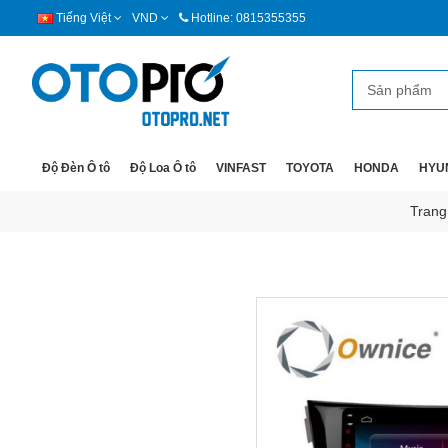
Tiếng Việt
VND
Hotline: 0815355355
Độ Đèn Ô tô
Độ Loa Ô tô
VINFAST
TOYOTA
HONDA
HYU
Trang