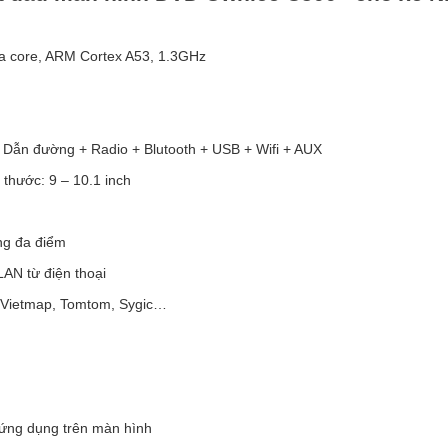
a core, ARM Cortex A53, 1.3GHz
 Dẫn đường + Radio + Blutooth + USB + Wifi + AUX
h thước: 9 – 10.1 inch
ng đa điểm
AN từ điện thoại
, Vietmap, Tomtom, Sygic…
a ứng dụng trên màn hình