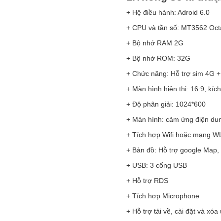
+ Hệ điều hành: Adroid 6.0
+ CPU và tần số: MT3562 Oct
+ Bộ nhớ RAM 2G
+ Bộ nhớ ROM: 32G
+ Chức năng: Hỗ trợ sim 4G +
+ Màn hình hiện thị: 16:9, kíc
+ Độ phân giải: 1024*600
+ Màn hình: cảm ứng điện du
+ Tích hợp Wifi hoặc mạng WL
+ Bản đồ: Hỗ trợ google Map
+ USB: 3 cổng USB
+ Hỗ trợ RDS
+ Tích hợp Microphone
+ Hỗ trợ tải về, cài đặt và xó