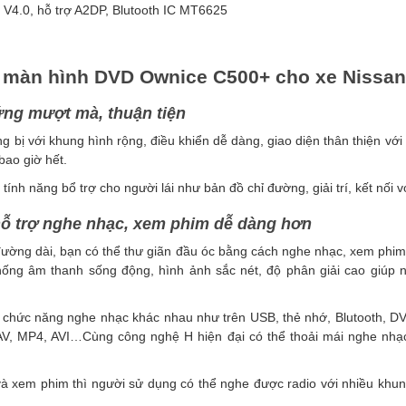
h V4.0, hỗ trợ A2DP, Blutooth IC MT6625
 màn hình DVD Ownice C500+ cho xe Nissan 
ng mượt mà, thuận tiện
ng bị với khung hình rộng, điều khiển dễ dàng, giao diện thân thiện v
bao giờ hết.
ính năng bổ trợ cho người lái như bản đồ chỉ đường, giải trí, kết nối v
ỗ trợ nghe nhạc, xem phim dễ dàng hơn
đường dài, bạn có thể thư giãn đầu óc bằng cách nghe nhạc, xem phim
ống âm thanh sống động, hình ảnh sắc nét, độ phân giải cao giúp
ều chức năng nghe nhạc khác nhau như trên USB, thẻ nhớ, Blutooth, 
V, MP4, AVI…Cùng công nghệ H hiện đại có thể thoải mái nghe nhạ
 xem phim thì người sử dụng có thể nghe được radio với nhiều khung