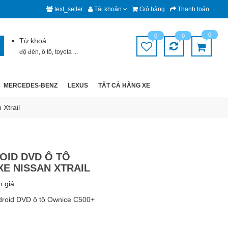
text_seller
Tài khoản
Giỏ hàng
Thanh toán
0
0
0
Từ khoá:
độ đèn
,
ô tô
,
toyota
...
MERCEDES-BENZ
LEXUS
TẤT CẢ HÃNG XE
Xtrail
OID DVD Ô TÔ
XE NISSAN XTRAIL
h giá
droid DVD ô tô Ownice C500+