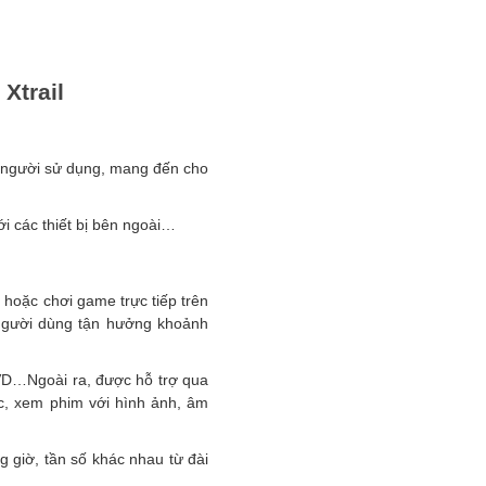
Xtrail
ới người sử dụng, mang đến cho
ới các thiết bị bên ngoài…
 hoặc chơi game trực tiếp trên
 người dùng tận hưởng khoảnh
DVD…Ngoài ra, được hỗ trợ qua
c, xem phim với hình ảnh, âm
 giờ, tần số khác nhau từ đài