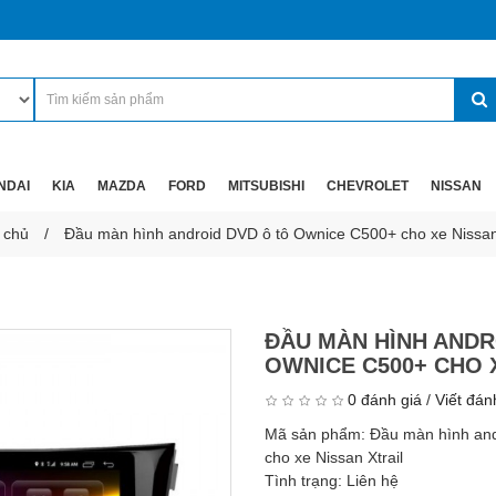
NDAI
KIA
MAZDA
FORD
MITSUBISHI
CHEVROLET
NISSAN
 chủ
Đầu màn hình android DVD ô tô Ownice C500+ cho xe Nissan 
ĐẦU MÀN HÌNH ANDR
OWNICE C500+ CHO 
0 đánh giá
/
Viết đán
Mã sản phẩm:
Đầu màn hình an
cho xe Nissan Xtrail
Tình trạng:
Liên hệ