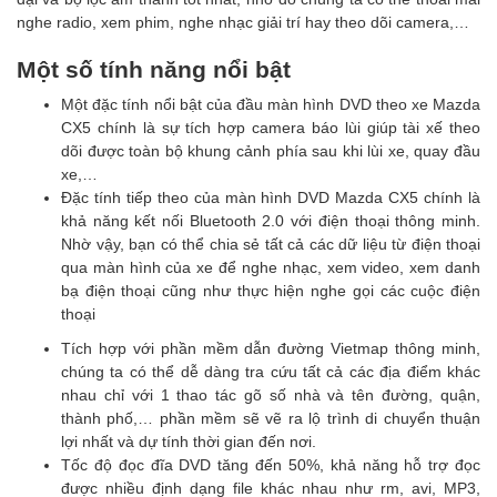
nghe radio, xem phim, nghe nhạc giải trí hay theo dõi camera,…
Một số tính năng nổi bật
Một đặc tính nổi bật của đầu màn hình DVD theo xe Mazda
CX5 chính là sự tích hợp camera báo lùi giúp tài xế theo
dõi được toàn bộ khung cảnh phía sau khi lùi xe, quay đầu
xe,…
Đặc tính tiếp theo của màn hình DVD Mazda CX5 chính là
khả năng kết nối Bluetooth 2.0 với điện thoại thông minh.
Nhờ vậy, bạn có thể chia sẻ tất cả các dữ liệu từ điện thoại
qua màn hình của xe để nghe nhạc, xem video, xem danh
bạ điện thoại cũng như thực hiện nghe gọi các cuộc điện
thoại
Tích hợp với phần mềm dẫn đường Vietmap thông minh,
chúng ta có thể dễ dàng tra cứu tất cả các địa điểm khác
nhau chỉ với 1 thao tác gõ số nhà và tên đường, quận,
thành phố,… phần mềm sẽ vẽ ra lộ trình di chuyển thuận
lợi nhất và dự tính thời gian đến nơi.
Tốc độ đọc đĩa DVD tăng đến 50%, khả năng hỗ trợ đọc
được nhiều định dạng file khác nhau như rm, avi, MP3,