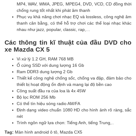
MP4, WAV, WMA, JPEG, MPEG4, DVD, VCD, CD đồng thời
chống rung tốt nhất khi phát âm thanh
Phục vụ khả năng chơi nhạc EQ và lossless, công nghệ âm
thanh cân bằng, có thể hỗ trợ chơi các thể loại nhạc khác
nhau như jazz, popular, classic, rap,…
Các thông tin kĩ thuật của đầu DVD cho
xe Mazda CX 5
Vi xử lý 1.2 GH, RAM 768 MB
Ổ cứng SSD với dung lượng 16 Gb
Ram DDR3 dung lượng 2 Gb
Thiết kế công nghệ chống sốc, chống va đập, đảm bảo cho
thiết bị hoạt động ổn định và mang lại độ bền cao
Công suất đầu ra của loa là 4x 45W
Bộ lọc ROM 256 Mb
Có thể tín hiệu sóng radio AM/FA
Định dạng video chuẩn 1080 HD cho hình ảnh rõ ràng, sắc
nét
Trình ngôn ngữ lựa chọn: Tiếng Anh, tiếng Trung,..
Tag:
Màn hình android ô tô
,
Mazda CX5