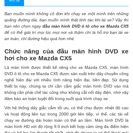
Mô tả
Bạn muốn mình không cô đơn khi chạy xe một mình trên những
quãng đường dài, bạn muốn mình thật tỉnh táo khi lái xe? Vậy thì
bạn nên chọn ngay
đầu màn hình DVD ô tô cho xe Mazda CX5
để có thể giải trí mọi lúc mọi nơi và thậm chí là hỗ trợ bạn lái xe
an toàn, chỉ đường hiệu quả hơn nhé
.
Chức năng của đầu màn hình DVD xe
hơi cho xe Mazda CX5
Là màn hình được thiết kế riêng cho xe Mazda CX5, màn hình
DVD ô tô cho xe Mazda CX5 được sản xuất trên dây chuyền công
nghệ hiện đại với nhiều tính năng hiện đại, bền đẹp. Sử dụng
thiết bị này, chúng ta chỉ cần cắm giắc màn hình DVD vào mà
không cần phải chế tác cũng như không cắt nối dây điện, nhờ vậy
đảm bảo an toàn tuyệt đối trong suốt quá trình chạy xe.
Với hệ thống dây giắc cắm tối ưu, có thể chịu được nhiệt độ cao
và hoạt động liên tục trong 2000 giờ liên tiếp, vì thế, các tài xế
chạy xe đường dài hoàn toàn có thể an tâm. Màn hình DVD là
màn hình HD với độ rộng 9.0 inch kết hợp cảm ứng đa điểm hiện
đại và bộ lọc âm thanh tốt nhất, nhờ đó chúng ta có thể thoải mái