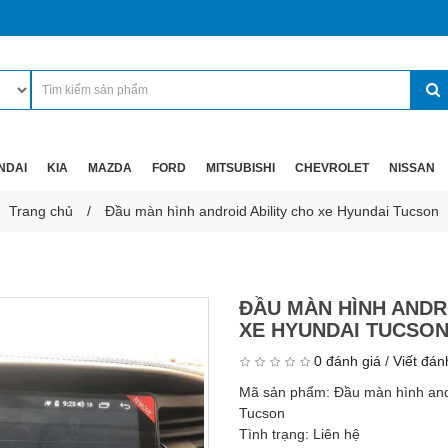
NDAI
KIA
MAZDA
FORD
MITSUBISHI
CHEVROLET
NISSAN
Trang chủ
Đầu màn hình android Ability cho xe Hyundai Tucson
ĐẦU MÀN HÌNH ANDR
XE HYUNDAI TUCSO
0 đánh giá
/
Viết đán
Mã sản phẩm:
Đầu màn hình andr
Tucson
Tình trạng:
Liên hệ