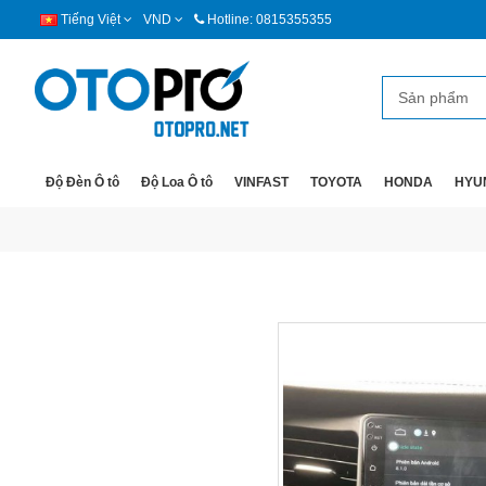
Tiếng Việt
VND
Hotline: 0815355355
Độ Đèn Ô tô
Độ Loa Ô tô
VINFAST
TOYOTA
HONDA
HYU