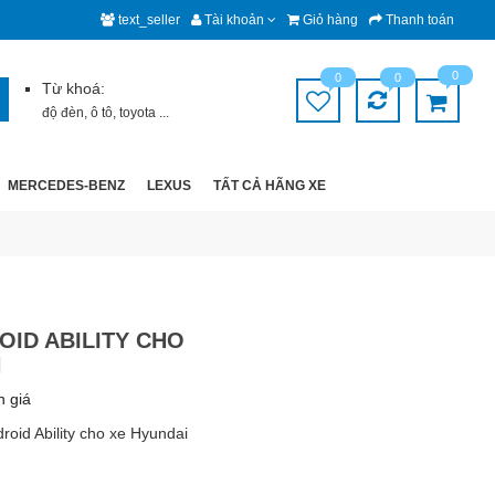
text_seller
Tài khoản
Giỏ hàng
Thanh toán
0
0
0
Từ khoá:
độ đèn
,
ô tô
,
toyota
...
MERCEDES-BENZ
LEXUS
TẤT CẢ HÃNG XE
OID ABILITY CHO
N
h giá
oid Ability cho xe Hyundai