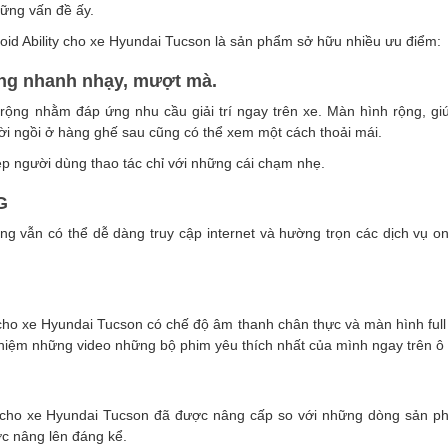
hững vấn đề ấy.
d Ability cho xe Hyundai Tucson là sản phẩm sở hữu nhiều ưu điểm:
ng nhanh nhạy, mượt mà.
ộng nhằm đáp ứng nhu cầu giải trí ngay trên xe. Màn hình rộng, giú
i ngồi ở hàng ghế sau cũng có thể xem một cách thoải mái.
 người dùng thao tác chỉ với những cái chạm nhẹ.
G
ng vẫn có thể dễ dàng truy cập internet và hường trọn các dịch vụ o
 cho xe Hyundai Tucson có chế độ âm thanh chân thực và màn hình full
ghiệm những video những bộ phim yêu thích nhất của mình ngay trên ô 
y cho xe Hyundai Tucson đã được nâng cấp so với những dòng sản ph
c nâng lên đáng kể.