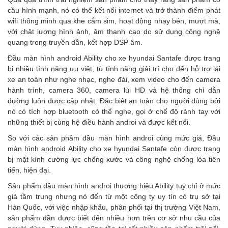
cầu hình mạnh, nó có thể kết nối internet và trở thành điểm phát
wifi thông minh qua khe cắm sim, hoạt động nhạy bén, mượt mà,
với chât lượng hình ảnh, âm thanh cao do sử dụng công nghệ
quang trong truyền dẫn, kết hợp DSP âm.
Đầu màn hình android Ability cho xe hyundai Santafe được trang
bị nhiều tính năng ưu việt, từ tính năng giải trí cho đến hỗ trợ lái
xe an toàn như nghe nhạc, nghe đài, xem video cho đến
camera
hành trình
, camera 360,
camera lùi
HD và hệ thống chỉ dẫn
đường luôn được cập nhật. Đặc biệt an toàn cho người dùng bởi
nó có tích hợp bluetooth có thể nghe, gọi ở chế độ rảnh tay với
những thiết bị cùng hệ điều hành androi và được kết nối.
So với các sản phầm đầu màn hình androi cùng mức giá, Đầu
màn hình android Ability cho xe hyundai Santafe còn được trang
bị mặt kính cường lực chống xước và công nghệ chống lóa tiên
tiến, hiện đại.
Sản phẩm đầu màn hình androi thương hiệu Ability tuy chỉ ở mức
giá tầm trung nhưng nó đến từ một công ty uy tín có trụ sở tại
Hàn Quốc, với việc nhập khẩu, phân phối tại thị trường Việt Nam,
sản phẩm dần được biết đến nhiều hơn trên cơ sở nhu cầu của