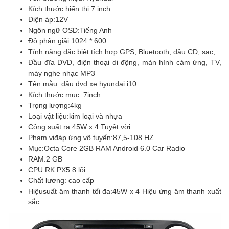
Kích thước hiển thị:
7 inch
Điện áp:
12V
Ngôn ngữ OSD:
Tiếng Anh
Độ phân giải:
1024 * 600
Tính năng đặc biệt:
tích hợp GPS, Bluetooth, đầu CD, sạc,
Đầu đĩa DVD, điện thoại di động, màn hình cảm ứng, TV,
máy nghe nhạc MP3
Tên mẫu: đầu dvd xe hyundai i10
Kích thước mục:
7inch
Trọng lượng:
4kg
Loại vật liệu:
kim loại và nhựa
Công suất ra:
45W x 4 Tuyệt vời
Phạm vi
đáp ứng vô tuyến:
87,5-108 HZ
Mục:
Octa Core 2GB RAM Android 6.0 Car Radio
RAM:
2 GB
CPU:
RK PX5 8 lõi
Chất lượng: cao cấp
Hiệu
suất âm thanh tối đa:
45W x 4 Hiệu ứng âm thanh xuất
sắc