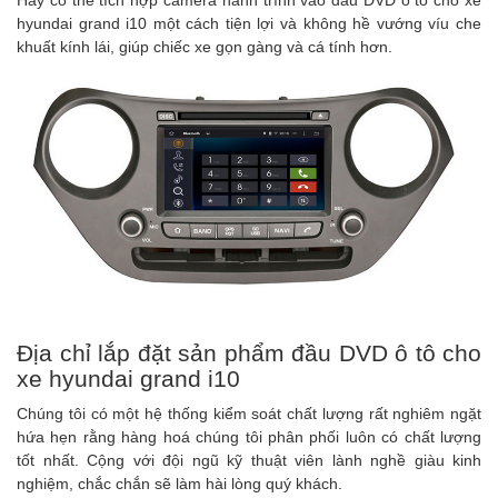
Hay có thể tích hợp camera hành trình vào đầu DVD ô tô cho xe
hyundai grand i10 một cách tiện lợi và không hề vướng víu che
khuất kính lái, giúp chiếc xe gọn gàng và cá tính hơn.
Địa chỉ lắp đặt sản phẩm đầu DVD ô tô cho
xe hyundai grand i10
Chúng tôi có một hệ thống kiểm soát chất lượng rất nghiêm ngặt
hứa hẹn rằng hàng hoá chúng tôi phân phối luôn có chất lượng
tốt nhất. Cộng với đội ngũ kỹ thuật viên lành nghề giàu kinh
nghiệm, chắc chắn sẽ làm hài lòng quý khách.