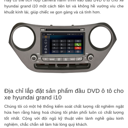
Hay có thể tích hợp camera hành trình vào đầu DVD ô tô cho xe
hyundai grand i10 một cách tiện lợi và không hề vướng víu che
khuất kính lái, giúp chiếc xe gọn gàng và cá tính hơn.
Địa chỉ lắp đặt sản phẩm đầu DVD ô tô cho
xe hyundai grand i10
Chúng tôi có một hệ thống kiểm soát chất lượng rất nghiêm ngặt
hứa hẹn rằng hàng hoá chúng tôi phân phối luôn có chất lượng
tốt nhất. Cộng với đội ngũ kỹ thuật viên lành nghề giàu kinh
nghiệm, chắc chắn sẽ làm hài lòng quý khách.