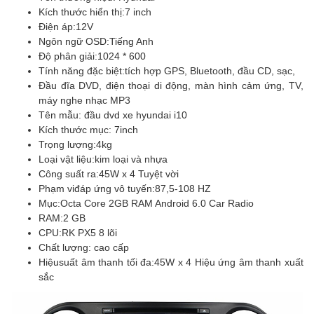
Kích thước hiển thị:
7 inch
Điện áp:
12V
Ngôn ngữ OSD:
Tiếng Anh
Độ phân giải:
1024 * 600
Tính năng đặc biệt:
tích hợp GPS, Bluetooth, đầu CD, sạc,
Đầu đĩa DVD, điện thoại di động, màn hình cảm ứng, TV,
máy nghe nhạc MP3
Tên mẫu: đầu dvd xe hyundai i10
Kích thước mục:
7inch
Trọng lượng:
4kg
Loại vật liệu:
kim loại và nhựa
Công suất ra:
45W x 4 Tuyệt vời
Phạm vi
đáp ứng vô tuyến:
87,5-108 HZ
Mục:
Octa Core 2GB RAM Android 6.0 Car Radio
RAM:
2 GB
CPU:
RK PX5 8 lõi
Chất lượng: cao cấp
Hiệu
suất âm thanh tối đa:
45W x 4 Hiệu ứng âm thanh xuất
sắc