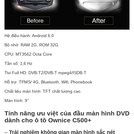
Hệ điều hành: Android 6.0
Bộ nhớ: RAM 2G, ROM 32G
CPU: MT3562 Octa Core
Tần số: 1,6 Hz
Tivi Full HD: DVB-T2/DVB-T mpeg4/ISDB-T
Hỗ trợ: TPMS/ 4G, Bluetooth, Wifi, Phonebook
Chất liệu màn hình: TFT chất lượng cao
Màn hình: 9’’
Tính năng ưu việt của đầu màn hình DVD
dành cho ô tô Ownice C500+
–
Trải nghiệm không gian màn hình sắc nét