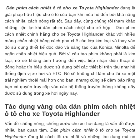
Dán phim cách nhiệt ô tô cho xe Toyota Highlander
đang là
giải pháp hữu hiệu cho ô tô của bạn khi
mùa hè đến
bởi khả năng
cách nhiệt, cách nóng rất tốt. Sau đây, cùng chúng tôi tham khảo
những tiện lợi khi dán phim cách nhiệt cho xế hộp .
Dán phim
cách nhiệt chính hãng
cho xe Toyota Highlander khác với nhiều
màng chắn nhiệt bằng cách pha chế các lớp kim loại và thay vào
đó sử dụng thiết kế độc đáo và sáng tạo của Konica Minolta để
ngăn chặn nhiệt hiệu quả. Bởi vì cấu tạo phim không phải là kim
loại, nó sẽ không ảnh hưởng đến việc tiếp nhận điện thoại di
động hoặc tín hiệu được sử dụng bởi các thiết bị trên tàu như hệ
thống định vị xe hơi và ETC. Nó sẽ không chỉ làm cho lái xe một
trải nghiệm thoải mái hơn cho bạn, nhưng cũng sẽ đảm bảo rằng
bạn có quyền truy cập vào các hệ thống truyền thông không dây
được sử dụng trong xe hơi ngày nay.
Tác dụng vàng của dán phim cách nhiệt
ô tô cho xe Toyota Highlander
Vấn đề chống nóng, chống xước cho xe hơi đang là vấn đề được
nhiều bạn quan tâm.
Dán phim cách nhiệt ô tô cho xe Toyota
Highlander
đang là cách tối ưu nhất và những tác dụng mà nó