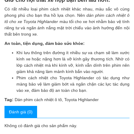
Giữ cho nội thất xế hộp bạn bền lâu hơn:
Có rất nhiều loại phim cách nhiệt khác nhau, màu sắc vô cùng
phong phú cho bạn tha hồ lựa chọn. Nên
dán phim cách nhiệt ô
tô cho xe Toyota Highlander
màu tối cho xe hơi nhằm bảo vệ tính
riêng tư và ngăn ánh nắng mặt trời chiếu vào ảnh hưởng đến nội
thất bên trong xe.
An toàn, tiện dụng, đảm bảo sức khỏe:
Khi lưu thông trên đường ít nhiều sự va chạm sẽ làm xước
kính xe hoặc nặng hơn là vỡ kính gây thương tích. Nhờ có
lớp cách nhiệt mà khi kính vỡ, kính vẫn dính trên phim nên
giảm khả năng làm mảnh kính bắn vào người.
Phim cách nhiệt cho Toyota Highlander có tác dụng như
màng bảo vệ làm giảm bớt và ngăn chặn các lực tác dụng
vào xe, đảm bảo độ an toàn cho bạn.
Tag:
Dán phim cách nhiệt ô tô
,
Toyota Highlander
Đánh giá (0)
Không có đánh giá cho sản phẩm này.