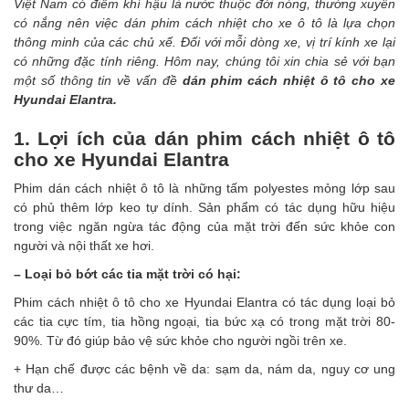
Việt Nam có điểm khí hậu là nước thuộc đới nóng, thường xuyên
có nắng nên việc dán phim cách nhiệt cho xe ô tô là lựa chọn
thông minh của các chủ xế. Đối với mỗi dòng xe, vị trí kính xe lại
có những đặc tính riêng. Hôm nay, chúng tôi xin chia sẻ với bạn
một số thông tin về vấn đề
dán
phim cách nhiệt ô tô cho xe
Hyundai Elantra.
1. Lợi ích của dán phim cách nhiệt ô tô
cho xe Hyundai Elantra
Phim dán cách nhiệt ô tô là những tấm polyestes mỏng lớp sau
có phủ thêm lớp keo tự dính. Sản phẩm có tác dụng hữu hiệu
trong việc ngăn ngừa tác động của mặt trời đến sức khỏe con
người và nội thất xe hơi.
– Loại bỏ bớt các tia mặt trời có hại:
Phim cách nhiệt
ô tô cho xe Hyundai Elantra có tác dụng loại bỏ
các tia cực tím, tia hồng ngoại, tia bức xạ có trong mặt trời 80-
90%. Từ đó giúp bảo vệ sức khỏe cho người ngồi trên xe.
+ Hạn chế được các bệnh về da: sạm da, nám da, nguy cơ ung
thư da…