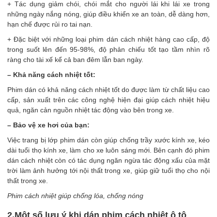
+ Tác dụng giảm chói, chói mắt cho người lái khi lái xe trong
những ngày nắng nóng, giúp điều khiển xe an toàn, dễ dàng hơn,
hạn chế được rủi ro tai nạn.
+ Đặc biệt với những loại phim dán cách nhiệt hàng cao cấp, độ
trong suốt lên đến 95-98%, độ phản chiếu tốt tạo tầm nhìn rõ
ràng cho tài xế kể cả ban đêm lẫn ban ngày.
– Khả năng cách nhiệt tốt:
Phim dán có khả năng cách nhiệt tốt do được làm từ chất liệu cao
cấp, sản xuất trên các công nghệ hiện đại giúp cách nhiệt hiệu
quả, ngăn cản nguồn nhiệt tác động vào bên trong xe.
– Bảo vệ xe hơi của bạn:
Việc trang bị lớp phim dán còn giúp chống trầy xước kính xe, kéo
dài tuổi thọ kính xe, làm cho xe luôn sáng mới. Bên cạnh đó phim
dán cách nhiệt còn có tác dụng ngăn ngừa tác động xấu của mặt
trời làm ảnh hưởng tới nội thất trong xe, giúp giữ tuổi thọ cho nội
thất trong xe.
Phim cách nhiệt giúp chống lóa, chống nóng
2.Môt số lưu ý khi dán phim cách nhiệt ô tô