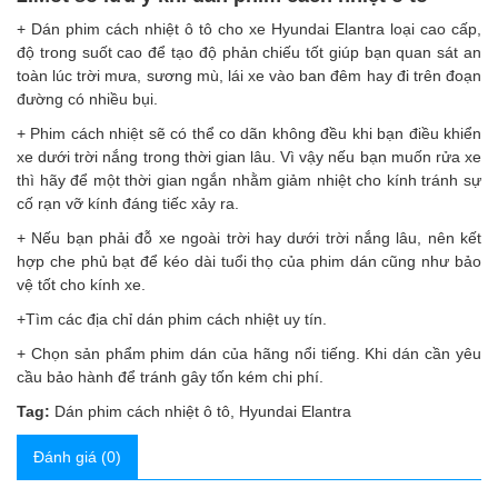
+ Dán
phim cách nhiệt ô tô cho xe Hyundai Elantra
loại cao cấp,
độ trong suốt cao để tạo độ phản chiếu tốt giúp bạn quan sát an
toàn lúc trời mưa, sương mù, lái xe vào ban đêm hay đi trên đoạn
đường có nhiều bụi.
+ Phim cách nhiệt sẽ có thể co dãn không đều khi bạn điều khiển
xe dưới trời nắng trong thời gian lâu. Vì vậy nếu bạn muốn rửa xe
thì hãy để một thời gian ngắn nhằm giảm nhiệt cho kính tránh sự
cố rạn vỡ kính đáng tiếc xảy ra.
+ Nếu bạn phải đỗ xe ngoài trời hay dưới trời nắng lâu, nên kết
hợp che phủ bạt để kéo dài tuổi thọ của phim dán cũng như bảo
vệ tốt cho kính xe.
+Tìm các địa chỉ dán phim cách nhiệt uy tín.
+ Chọn sản phẩm phim dán của hãng nổi tiếng. Khi dán cần yêu
cầu bảo hành để tránh gây tốn kém chi phí.
Tag:
Dán phim cách nhiệt ô tô
,
Hyundai Elantra
Đánh giá (0)