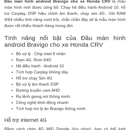
Đầu màn hình android Bravigo cho xe Honda CRV
là mẫu
màn hình mới được công bố. Chạy hệ điều hành Android 10, hỗ
trợ Carplay, DSP hiệu chỉnh âm thanh, chạy sim 4G…Với RAM
4/64 nhiều tính năng vượt trội, chắc chắn đây sẽ là mẫu màn hình
được rất nhiều khách hàng mong đợi.
Tính năng nổi bật của Đầu màn hình
android Bravigo cho xe Honda CRV
Bộ xử lý : Chip Intel 8 nhân
Ram 4G, Rom 64G
Hệ điều hành : Android 10
Tích hợp Carplay không dây
Hỗ trợ chạy Sim 4G
Bộ xử lý âm thanh DSP
Đường truyền cam AHD
Ra lệnh giọng nói thông minh.
Công nghệ khởi động nhanh
Tích hợp trợ lý ảo Bravigo thông minh
Hỗ trợ Internet 4G
Bằng cách chèn 4G WiFi Dongle (tùy chọn), bạn có thể lướt