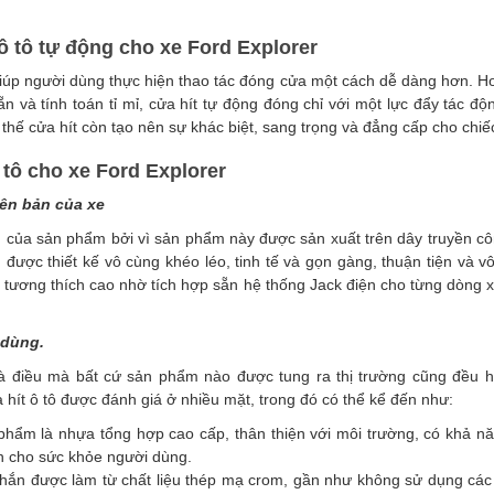
 ô tô tự động cho xe Ford Explorer
iúp người dùng thực hiện thao tác đóng cửa một cách dễ dàng hơn. H
n và tính toán tỉ mỉ, cửa hít tự động đóng chỉ với một lực đẩy tác đ
thế cửa hít còn tạo nên sự khác biệt, sang trọng và đẳng cấp cho chiế
 tô cho xe Ford Explorer
ên bản của xe
 của sản phẩm bởi vì sản phẩm này được sản xuất trên dây truyền côn
 được thiết kế vô cùng khéo léo, tinh tế và gọn gàng, thuận tiện và 
nh tương thích cao nhờ tích hợp sẵn hệ thống Jack điện cho từng dòng 
 dùng.
à điều mà bất cứ sản phẩm nào được tung ra thị trường cũng đều 
hít ô tô được đánh giá ở nhiều mặt, trong đó có thể kể đến như:
phẩm là nhựa tổng hợp cao cấp, thân thiện với môi trường, có khả năng
àn cho sức khỏe người dùng.
hắn được làm từ chất liệu thép mạ crom, gần như không sử dụng các