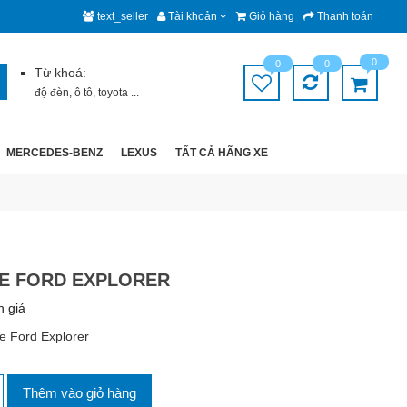
text_seller
Tài khoản
Giỏ hàng
Thanh toán
0
0
0
Từ khoá:
độ đèn
,
ô tô
,
toyota
...
MERCEDES-BENZ
LEXUS
TẤT CẢ HÃNG XE
XE FORD EXPLORER
h giá
xe Ford Explorer
Thêm vào giỏ hàng