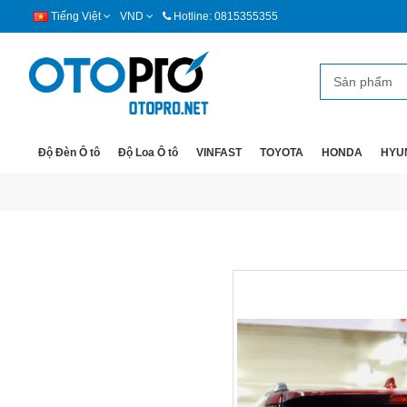
Tiếng Việt
VND
Hotline: 0815355355
Độ Đèn Ô tô
Độ Loa Ô tô
VINFAST
TOYOTA
HONDA
HYU