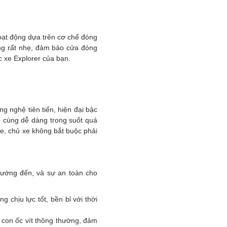
oạt động dựa trên cơ chế đóng
ộng rất nhẹ, đảm bảo cửa đóng
c xe Explorer của bạn.
g nghệ tiên tiến, hiện đại bậc
vô cùng dễ dàng trong suốt quá
xe, chủ xe không bắt buộc phải
hướng đến, và sự an toàn cho
 chịu lực tốt, bền bỉ với thời
 con ốc vít thông thường, đảm