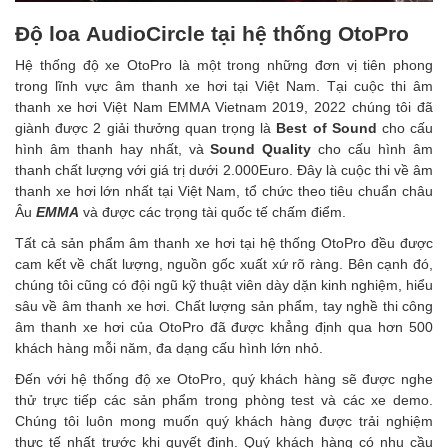
Độ loa AudioCircle tại hệ thống OtoPro
Hệ thống độ xe OtoPro là một trong những đơn vị tiên phong
trong lĩnh vực âm thanh xe hơi tại Việt Nam. Tại cuộc thi âm
thanh xe hơi Việt Nam EMMA Vietnam 2019, 2022 chúng tôi đã
giành được 2 giải thưởng quan trọng là
Best of Sound
cho cấu
hình âm thanh hay nhất, và
Sound Quality
cho cấu hình âm
thanh chất lượng với giá trị dưới 2.000Euro. Đây là cuộc thi về âm
thanh xe hơi lớn nhất tại Việt Nam, tổ chức theo tiêu chuẩn châu
Âu
EMMA
và được các trọng tài quốc tế chấm điểm.
Tất cả sản phẩm âm thanh xe hơi tại hệ thống OtoPro đều được
cam kết về chất lượng, nguồn gốc xuất xứ rõ ràng. Bên cạnh đó,
chúng tôi cũng có đội ngũ kỹ thuật viên dày dặn kinh nghiệm, hiểu
sâu về âm thanh xe hơi. Chất lượng sản phẩm, tay nghề thi công
âm thanh xe hơi của OtoPro đã được khẳng định qua hơn 500
khách hàng mỗi năm, đa dạng cấu hình lớn nhỏ.
Đến với hệ thống độ xe OtoPro, quý khách hàng sẽ được nghe
thử trực tiếp các sản phẩm trong phòng test và các xe demo.
Chúng tôi luôn mong muốn quý khách hàng được trải nghiệm
thực tế nhất trước khi quyết định. Quý khách hàng có nhu cầu