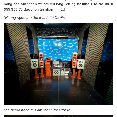
nâng cấp âm thanh xe hơi
vui lòng liên hệ
hotline
OtoPro 0815
355 355
để được tư vấn nhanh nhất!
*Phòng nghe thử âm thanh tại OtoPro
*Xe demo nghe thử âm thanh tại OtoPro