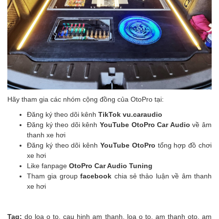
Hãy tham gia các nhóm cộng đồng của OtoPro tại:
Đăng ký theo dõi kênh
TikTok vu.caraudio
Đăng ký theo dõi kênh
YouTube OtoPro Car Audio
về âm
thanh xe hơi
Đăng ký theo dõi kênh
YouTube OtoPro
tổng hợp đồ chơi
xe hơi
Like fanpage
OtoPro Car Audio Tuning
Tham gia group
facebook
chia sẻ thảo luận về âm thanh
xe hơi
Tag:
do loa o to
,
cau hinh am thanh
,
loa o to
,
am thanh oto
,
am