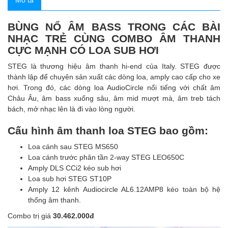
Mô tả
BÙNG NỔ ÂM BASS TRONG CÁC BÀI
NHẠC TRẺ CÙNG COMBO ÂM THANH
CỰC MẠNH CÓ LOA SUB HƠI
STEG là thương hiệu âm thanh hi-end của Italy. STEG được
thành lập để chuyên sản xuất các dòng loa, amply cao cấp cho xe
hơi. Trong đó, các dòng loa AudioCircle nổi tiếng với chất âm
Châu Âu, âm bass xuống sâu, âm mid mượt mà, âm treb tách
bách, mở nhạc lên là đi vào lòng người.
Cấu hình âm thanh loa STEG bao gồm:
Loa cánh sau STEG MS650
Loa cánh trước phân tần 2-way STEG LEO650C
Amply DLS CCi2 kéo sub hơi
Loa sub hơi STEG ST10P
Amply 12 kênh Audiocircle AL6.12AMP8 kéo toàn bộ hệ
thống âm thanh.
Combo trị giá
30.462.000đ