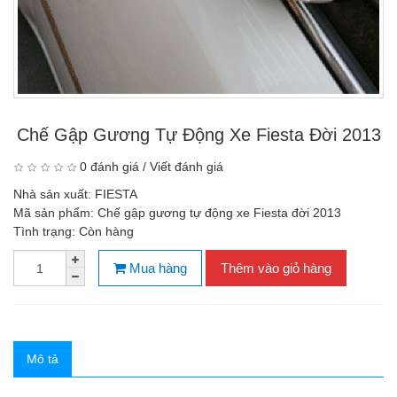
Chế Gập Gương Tự Động Xe Fiesta Đời 2013
0 đánh giá
/
Viết đánh giá
Nhà sản xuất:
FIESTA
Mã sản phẩm:
Chế gập gương tự động xe Fiesta đời 2013
Tình trạng:
Còn hàng
Mua hàng
Thêm vào giỏ hàng
Mô tả