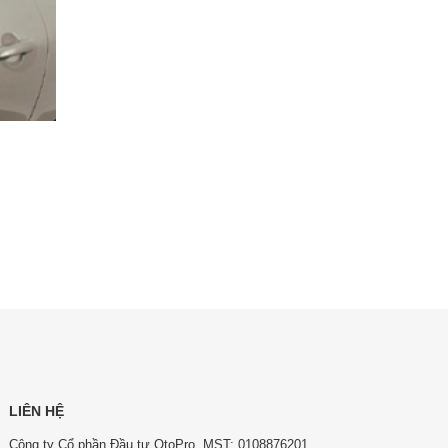
LIÊN HỆ
Công ty Cổ phần Đầu tư OtoPro. MST: 0108876201.