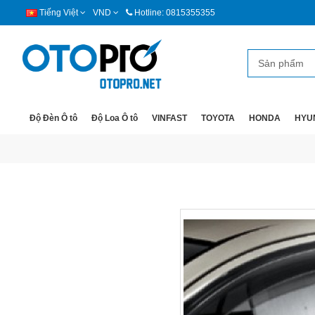
Tiếng Việt
VND
Hotline: 0815355355
Độ Đèn Ô tô
Độ Loa Ô tô
VINFAST
TOYOTA
HONDA
HYU