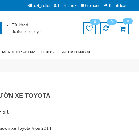
text_seller
Tài khoản
Giỏ hàng
Thanh toán
0
0
0
Từ khoá:
độ đèn
,
ô tô
,
toyota
...
MERCEDES-BENZ
LEXUS
TẤT CẢ HÃNG XE
SƯỜN XE TOYOTA
h giá
sườn xe Toyota Vios 2014