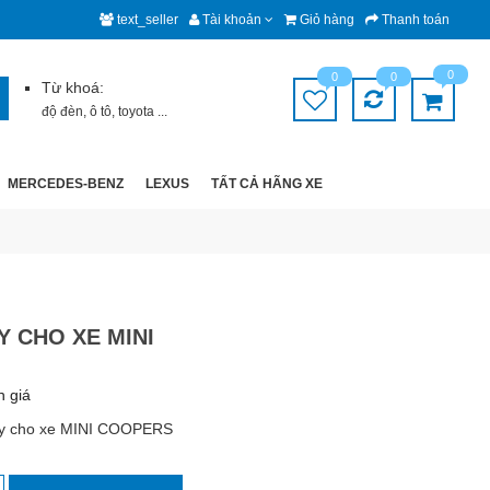
text_seller
Tài khoản
Giỏ hàng
Thanh toán
0
0
0
Từ khoá:
độ đèn
,
ô tô
,
toyota
...
MERCEDES-BENZ
LEXUS
TẤT CẢ HÃNG XE
 CHO XE MINI
h giá
ây cho xe MINI COOPERS