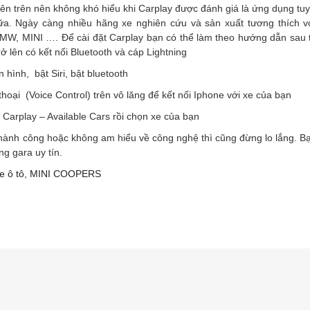
n trên nên không khó hiểu khi Carplay được đánh giá là ứng dụng tuyệt 
nữa. Ngày càng nhiều hãng xe nghiên cứu và sản xuất tương thích v
W, MINI …. Để cài đặt Carplay bạn có thể làm theo hướng dẫn sau tu
rở lên có kết nối Bluetooth và cáp Lightning
hình, bật Siri, bật bluetooth
hoại (Voice Control) trên vô lăng để kết nối Iphone với xe của bạn
Carplay – Available Cars rồi chọn xe của bạn
ành công hoặc không am hiểu về công nghệ thì cũng đừng lo lắng. Bạ
ng gara uy tín.
e ô tô
,
MINI COOPERS