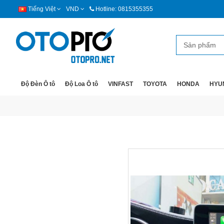
Tiếng Việt
VND
Hotline: 0815355355
Độ Đèn Ô tô
Độ Loa Ô tô
VINFAST
TOYOTA
HONDA
HYU