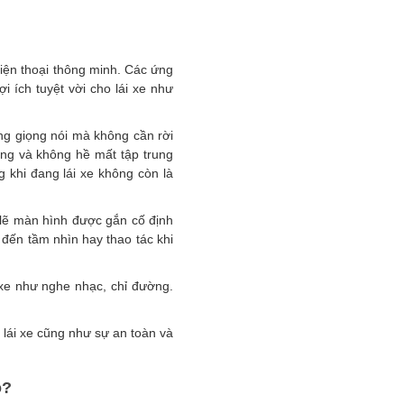
iện thoại thông minh. Các ứng
i ích tuyệt vời cho lái xe như
ằng giọng nói mà không cần rời
động và không hề mất tập trung
g khi đang lái xe không còn là
 lẽ màn hình được gắn cố định
đến tầm nhìn hay thao tác khi
 xe như nghe nhạc, chỉ đường.
c lái xe cũng như sự an toàn và
o?