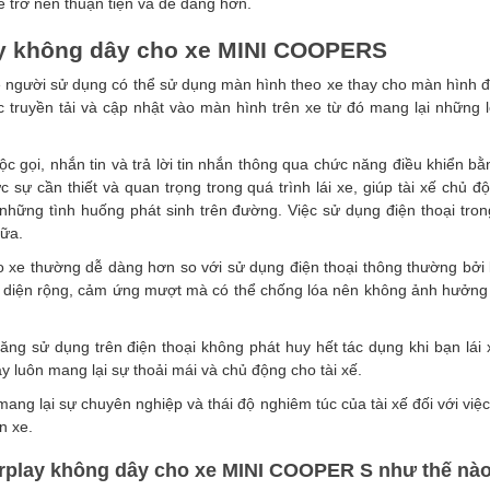
 xe trở nên thuận tiện và dễ dàng hơn.
ay không dây cho xe MINI COOPERS
xe người sử dụng có thể sử dụng màn hình theo xe thay cho màn hình đ
 truyền tải và cập nhật vào màn hình trên xe từ đó mang lại những lợ
ộc gọi, nhắn tin và trả lời tin nhắn thông qua chức năng điều khiển b
ực sự cần thiết và quan trọng trong quá trình lái xe, giúp tài xế chủ 
những tình huống phát sinh trên đường. Việc sử dụng điện thoại tron
nữa.
o xe thường dễ dàng hơn so với sử dụng điện thoại thông thường bởi
iao diện rộng, cảm ứng mượt mà có thể chống lóa nên không ảnh hưởng 
ng sử dụng trên điện thoại không phát huy hết tác dụng khi bạn lái
 luôn mang lại sự thoải mái và chủ động cho tài xế.
mang lại sự chuyên nghiệp và thái độ nghiêm túc của tài xế đối với việ
n xe.
arplay không dây cho xe MINI COOPER S như thế nà