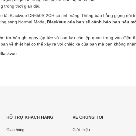
 trong thời gian dài.
xe tải Blackvue DR650S-2CH có tính năng Thông báo bằng giọng nói t
rking sang Normal Mode,
BlackVue của bạn sẽ cảnh báo bạn nếu một
ểm tra bản ghi ngay lập tức và sao lưu các tệp quan trọng vào điện 
bạn về thiệt hại có thể xảy ra với chiếc xe của bạn mà bạn không nhận
Blackvue
HỖ TRỢ KHÁCH HÀNG
VỀ CHÚNG TÔI
Giao hàng
Giới thiệu