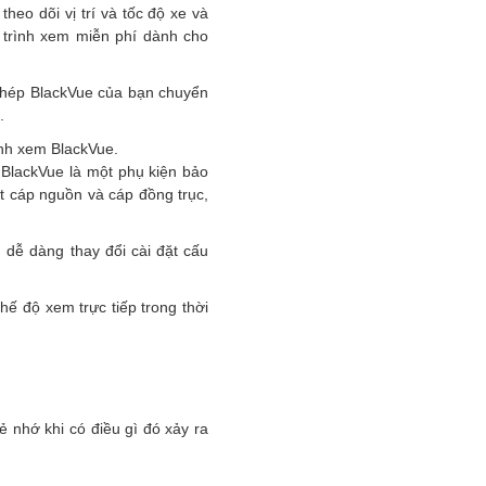
theo dõi vị trí và tốc độ xe và
 trình xem miễn phí dành cho
phép BlackVue của bạn chuyển
.
ình xem BlackVue.
 BlackVue là một phụ kiện bảo
t cáp nguồn và cáp đồng trục,
dễ dàng thay đổi cài đặt cấu
hế độ xem trực tiếp trong thời
 nhớ khi có điều gì đó xảy ra