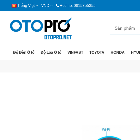
Tiếng Việt
VND
Hotline: 0815355355
Độ Đèn Ô tô
Độ Loa Ô tô
VINFAST
TOYOTA
HONDA
HYU