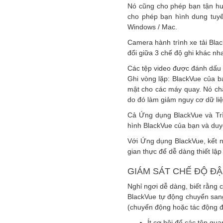
Nó cũng cho phép bạn tận hư
cho phép bạn hình dung tuyế
Windows / Mac.
Camera hành trình xe tải Bl
đổi giữa 3 chế độ ghi khác nh
Các tệp video được đánh dấu 
Ghi vòng lặp: BlackVue của b
mật cho các máy quay. Nó chặ
do đó làm giảm nguy cơ dữ li
Cả Ứng dụng BlackVue và Trì
hình BlackVue của bạn và duy
Với Ứng dụng BlackVue, kết nố
gian thực để dễ dàng thiết lậ
GIÁM SÁT CHẾ ĐỘ Đ
Nghỉ ngơi dễ dàng, biết rằng 
BlackVue tự động chuyển sang
(chuyển động hoặc tác động đư
Ít cơ hội để các tệp qua