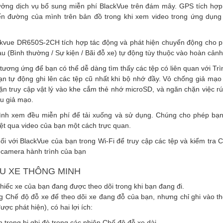
ởng dịch vụ bổ sung miễn phí BlackVue t
rên đám mây
. GPS tích hợp 
n đường của mình trên bản đồ trong khi xem video trong ứng dụng
ackvue DR650S-2CH tích hợp tác động và phát hiện chuyển động cho 
au (Bình thường / Sự kiện / Bãi đỗ xe) tự động tùy thuộc vào hoàn cảnh
tương ứng để bạn có thể dễ dàng tìm thấy các tệp có liên quan với Tr
ạn tự động ghi lên các tệp cũ nhất khi bộ nhớ đầy. Vỏ chống giả mạo
n truy cập vật lý vào khe cắm thẻ nhớ microSD, và ngăn chặn việc rú
ệu giả mạo.
nh xem đều miễn phí để tải xuống và sử dụng. Chúng cho phép bạn 
ệt qua video của bạn một cách trực quan.
i với BlackVue của bạn trong Wi-Fi để truy cập các tệp và kiểm tra C
p camera hành trình của bạn
ẬU XE THÔNG MINH
chiếc xe của bạn đang được theo dõi trong khi bạn đang đi.
 Chế độ đỗ xe để theo dõi xe đang đỗ của bạn, nhưng chỉ ghi vào thẻ
ợc phát hiện), có hai lợi ích:
n trọng bị ghi đè trong các phiên Chế độ đỗ xe dài.