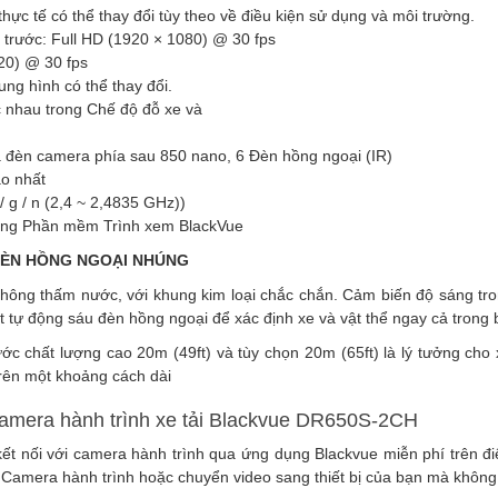
thực tế có thể thay đổi tùy theo về điều kiện sử dụng và môi trường.
 trước: Full HD (1920 × 1080) @ 30 fps
20) @ 30 fps
ung hình có thể thay đổi.
 nhau trong Chế độ đỗ xe và
 đèn camera phía sau 850 nano, 6 Đèn hồng ngoại (IR)
o nhất
/ g / n (2,4 ~ 2,4835 GHz))
ong Phần mềm Trình xem BlackVue
ĐÈN HỒNG NGOẠI NHÚNG
hông thấm nước, với khung kim loại chắc chắn. Cảm biến độ sáng tro
 tự động sáu đèn hồng ngoại để xác định xe và vật thể ngay cả trong b
c chất lượng cao 20m (49ft) và tùy chọn 20m (65ft) là lý tưởng cho
rên một khoảng cách dài
camera hành trình xe tải Blackvue DR650S-2CH
kết nối với camera hành trình qua ứng dụng Blackvue miễn phí trên đ
p Camera hành trình hoặc chuyển video sang thiết bị của bạn mà không