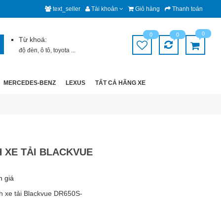
text_seller
Tài khoản
Giỏ hàng
Thanh toán
0
0
0
Từ khoá:
độ đèn
,
ô tô
,
toyota
...
MERCEDES-BENZ
LEXUS
TẤT CẢ HÃNG XE
 XE TẢI BLACKVUE
h giá
h xe tải Blackvue DR650S-