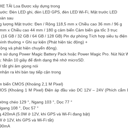
E TẢI Loa Được xây dựng trong
rước: Đèn LED ghi, đèn LED GPS, đèn LED Wi-Fi, Mặt trước LED
oàn sau
ng lượng Mặt trước: Đen / Rộng 118,5 mm x Chiều cao 36 mm / 96 g
mm x Chiều cao 44 mm / 180 g cảm biến Cảm biến gia tốc 3 trục
(16 GB / 32 GB / 64 GB / 128 GB) Pin dự phòng Tích hợp siêu tụ điện
ình thường + Ghi sự kiện (Phát hiện tác động) +
động và phát hiện chuyển động).
ên sử dụng Power Magic Battery Pack hoặc Power Magic Pro. Nút Nút W
: Nhấn 10 giây để định dạng thẻ nhớ microSD.
 tắt ghi âm giọng nói
hận ra khi bàn tay tiếp cận trong
m biến CMOS (Khoảng 2,1 M Pixel)
OS (Khoảng 1 M Pixel) Điện áp đầu vào DC 12V – 24V (Phích cắm D
ường chéo 129 °, Ngang 103 °, Dọc 77 °
Ngang 108 °, Dọc 57 °
vg.420mA (5.0W ở 12V, khi GPS và Wi-Fi đang bật)
 ở 12V, khi GPS và Wi-Fi tắt)
+ 90mA