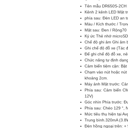
Tên mẫu DR650S-2CH X
Kênh 2 kênh LED Mặt t
phía sau: Đèn LED an t
Màu / Kích thước / Trọ
Mặt sau: Đen / Rộng70 
Ký ức Thẻ nhớ microSD 
Chế độ ghi âm Ghi âm b
Ghi chế độ đỗ xe (Tác 
Để ghi chế độ đỗ xe, n
Chức năng tự định dạng
Cảm biến tiệm cận: Bật /
Chạm vào nút hoặc nút n
khoảng 2cm.
Máy ảnh Mặt trước: Cả
Phía sau: Cảm biến CM
12V)
Góc nhìn Phía trước: Đ
Phía sau: Chéo 129 °, 
Mức tiêu thụ hiện tại A
Trung bình.320mA (3.8W
Đèn hồng ngoại trên: 