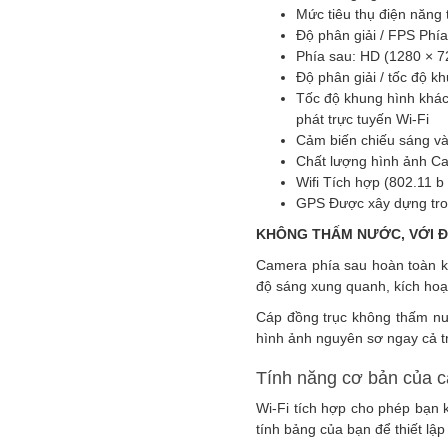
Mức tiêu thụ điện năng 
Độ phân giải / FPS Phía
Phía sau: HD (1280 × 7
Độ phân giải / tốc độ kh
Tốc độ khung hình khác
phát trực tuyến Wi-Fi
Cảm biến chiếu sáng và
Chất lượng hình ảnh Ca
Wifi Tích hợp (802.11 b 
GPS Được xây dựng tr
KHÔNG THẤM NƯỚC, VỚI 
Camera phía sau hoàn toàn k
độ sáng xung quanh, kích hoạt
Cáp đồng trục không thấm nướ
hình ảnh nguyên sơ ngay cả t
Tính năng cơ bản của 
Wi-Fi tích hợp cho phép bạn 
tính bảng của bạn để thiết lậ