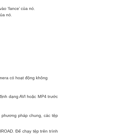
ào ‘fance’ của nó.
ủa nó.
amera có hoạt động không
 định dạng AVI hoặc MP4 trước
ư phương pháp chung, các tệp
IROAD. Để chạy tệp trên trình