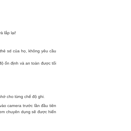
 lắp lại!
thẻ sd của họ, không yêu cầu
 độ ổn định và an toàn được tối
hớ cho từng chế độ ghi.
vào camera trước lần đầu tiên
h xem chuyên dụng sẽ được hiển