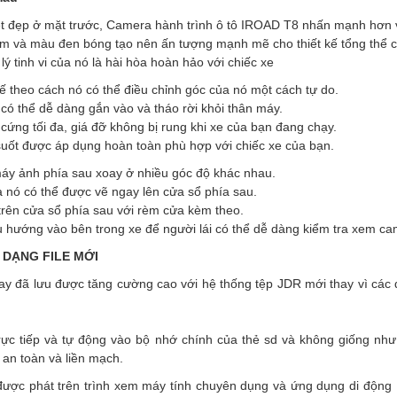
ệt đẹp ở mặt trước, Camera hành trình ô tô IROAD T8 nhấn mạnh hơn v
im và màu đen bóng tạo nên ấn tượng mạnh mẽ cho thiết kế tổng thể c
ý tinh vi của nó là hài hòa hoàn hảo với chiếc xe
kế theo cách nó có thể điều chỉnh góc của nó một cách tự do.
 có thể dễ dàng gắn vào và tháo rời khỏi thân máy.
 cứng tối đa, giá đỡ không bị rung khi xe của bạn đang chạy.
suốt được áp dụng hoàn toàn phù hợp với chiếc xe của bạn.
máy ảnh phía sau xoay ở nhiều góc độ khác nhau.
 nó có thể được vẽ ngay lên cửa sổ phía sau.
trên cửa sổ phía sau với rèm cửa kèm theo.
hướng vào bên trong xe để người lái có thể dễ dàng kiểm tra xem c
 DẠNG FILE MỚI
ay đã lưu được tăng cường cao với hệ thống tệp JDR mới thay vì các
rực tiếp và tự động vào bộ nhớ chính của thẻ sd và không giống nh
an toàn và liền mạch.
được phát trên trình xem máy tính chuyên dụng và ứng dụng di động 