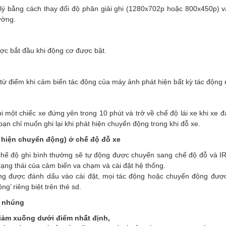
 lý bằng cách thay đổi độ phân giải ghi (1280x702p hoặc 800x450p) v
ường.
ợc bắt đầu khi động cơ được bật.
 từ điểm khi cảm biến tác động của máy ảnh phát hiện bất kỳ tác động 
 một chiếc xe đứng yên trong 10 phút và trở về chế độ lái xe khi xe 
bạn chỉ muốn ghi lại khi phát hiện chuyển động trong khi đỗ xe.
t hiện chuyển động) ở chế độ đỗ xe
 chế độ ghi bình thường sẽ tự động được chuyển sang chế độ đỗ và 
trạng thái của cảm biến va chạm và cài đặt hệ thống.
ng được đánh dấu vào cài đặt, mọi tác động hoặc chuyển động được 
g’ riêng biệt trên thẻ sd.
p nhúng
giảm xuống dưới điểm nhất định,