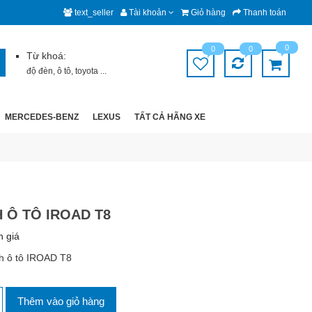
text_seller
Tài khoản
Giỏ hàng
Thanh toán
0
0
0
Từ khoá:
độ đèn
,
ô tô
,
toyota
...
MERCEDES-BENZ
LEXUS
TẤT CẢ HÃNG XE
 Ô TÔ IROAD T8
h giá
h ô tô IROAD T8
Thêm vào giỏ hàng