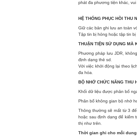
phát đa phương tiện khác, vui
HỆ THỐNG PHỤC HỒI THU 
Giữ các bản ghi lưu an toàn v
Tập tin bị hỏng hoặc tập tin b
THUẬN TIỆN SỬ DỤNG MÀ 
Phương pháp lưu JDR, không 
định dạng thẻ sd.
Với việc khởi động lại theo lị
đa hóa.
BỘ NHỚ CHỨC NĂNG THU H
Khối dữ liệu được phân bổ ng
Phân bổ không gian bộ nhớ ho
Thông thường sẽ mất từ 3 đến
hoặc sau định dạng để kiểm tr
thị như trên.
Thời gian ghi cho mỗi dun