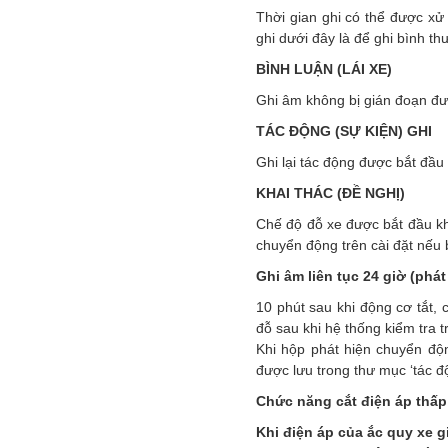
Thời gian ghi có thể được xử
ghi dưới đây là để ghi bình th
BÌNH LUẬN (LÁI XE)
Ghi âm không bị gián đoạn đư
TÁC ĐỘNG (SỰ KIỆN) GHI
Ghi lại tác động được bắt đầu
KHAI THÁC (ĐỀ NGHỊ)
Chế độ đỗ xe được bắt đầu khi
chuyển động trên cài đặt nếu 
Ghi âm liên tục 24 giờ (phá
10 phút sau khi động cơ tắt,
đỗ sau khi hệ thống kiểm tra 
Khi hộp phát hiện chuyển độ
được lưu trong thư mục ‘tác độn
Chức năng cắt điện áp thấ
Khi điện áp của ắc quy xe 