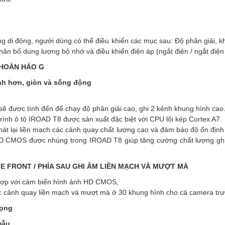
ng di động, người dùng có thể điều khiển các mục sau: Độ phân giải, k
phân bổ dung lượng bộ nhớ và điều khiển điện áp (ngắt điện / ngắt điện
 HOÀN HẢO G
nh hơn, giòn và sống động
ẽ được tính đến để chạy độ phân giải cao, ghi 2 kênh khung hình cao
ình ô tô IROAD T8 được sản xuất đặc biệt với CPU lõi kép Cortex A7.
hát lại liền mạch các cảnh quay chất lượng cao và đảm bảo độ ổn địn
D CMOS được nhúng trong IROAD T8 giúp tăng cường chất lượng ghi
ME FRONT / PHÍA SAU GHI ÂM LIỀN MẠCH VÀ MƯỢT MÀ
p với cảm biến hình ảnh HD CMOS,
c cảnh quay liền mạch và mượt mà ở 30 khung hình cho cả camera trư
rọng
mẫu