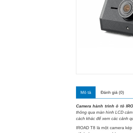
Mô tả
Đánh giá (0)
Camera hành trình ô tô IR
thông qua màn hình LCD cảm ứ
cách khác để xem các cảnh qua
IROAD T8 là một camera kép t