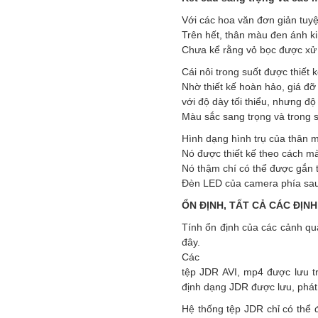
Với các hoa văn đơn giản tuy
Trên hết, thân màu đen ánh k
Chưa kể rằng vỏ bọc được xử l
Cái nôi trong suốt được thiết 
Nhờ thiết kế hoàn hảo, giá đỡ
với độ dày tối thiểu, nhưng độ
Màu sắc sang trọng và trong 
Hình dạng hình trụ của thân 
Nó được thiết kế theo cách mà
Nó thậm chí có thể được gắn 
Đèn LED của camera phía sau 
ỔN ĐỊNH, TẤT CẢ CÁC ĐỊNH
Tính ổn định của các cảnh qu
đây.
Các
tệp JDR AVI, mp4 được lưu t
định dạng JDR được lưu, phát 
Hệ thống tệp JDR chỉ có thể 