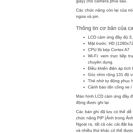
giây) cho camera phía sau.
Các chức năng còn lại của nó
ngừa xả pin.
Thông tin cơ bản của c
LCD cảm ứng đầy đủ 3,
Mặt trước: HD (1280x72
CPU lõi kép Cortex A7
Wi-Fi: xem trực tiếp t
chuyên dụng.
Điều khiển điện áp tíc
Góc nhìn rộng 131 độ v
Thẻ nhớ tự động phục h
Cảnh báo tấn công xe /
Màn hình LCD cảm ứng đầy đủ
động được ghi lại
Các bản ghi đã lưu có thể dễ
chức năng PIP (Ảnh trong Ản
Ngoài ra, tất cả các cài đặt b
và nhiều thứ khác có thể được