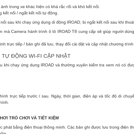
nh trong xe khác hiện có khá rắc rối và khó kết nối.
ết nối / ngắt kết nối tự động.
 nối sau khi chạy ứng dụng di động IROAD, bị ngắt kết nối sau khi thoá
tiến mà Camera hành trình ô tô IROAD T8 cung cấp sẽ giúp người dùn
 trực tiếp / bản ghi đã lưu, thay đổi cài đặt và cập nhật chương trình
 TỰ ĐỘNG WI-FI CẬP NHẬT
sau khi chạy ứng dụng IROAD và thường xuyên kiểm tra xem nó có đượ
nh trực tiếp trước / sau. Ngày, thời gian, điện áp và tốc độ di chu
hình.
HƠI TRÒ CHƠI VÀ TIẾT KIỆM
c phát bằng điện thoại thông minh. Các bản ghi được lưu trong điện th
nữa.