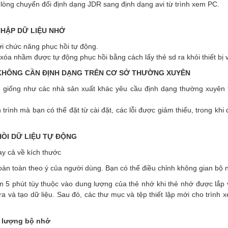
 lòng chuyển đổi định dạng JDR sang định dạng avi từ trình xem PC.
NHẬP DỮ LIỆU NHỚ
ới chức năng phục hồi tự động.
ị xóa nhầm được tự động phục hồi bằng cách lấy thẻ sd ra khỏi thiết bị và
KHÔNG CẦN ĐỊNH DẠNG TRÊN CƠ SỞ THƯỜNG XUYÊN
giống như các nhà sản xuất khác yêu cầu định dạng thường xuyên 
ch trình mà bạn có thể đặt từ cài đặt, các lỗi được giảm thiểu, trong khi
ỒI DỮ LIỆU TỰ ĐỘNG
ay cả về kích thước
àn toàn theo ý của người dùng. Bạn có thể điều chỉnh không gian bộ n
 5 phút tùy thuộc vào dung lượng của thẻ nhớ khi thẻ nhớ được lắp 
a và tạo dữ liệu. Sau đó, các thư mục và tệp thiết lập mới cho trìn
g lượng bộ nhớ