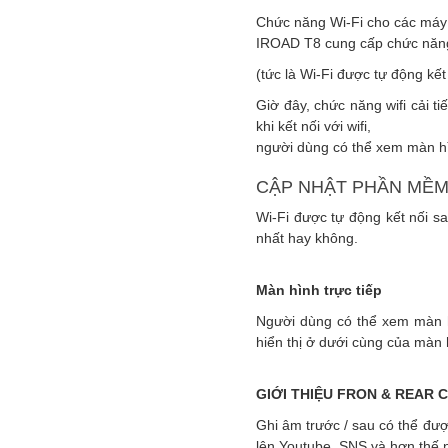
Chức năng Wi-Fi cho các máy ả
IROAD T8 cung cấp chức năng k
(tức là Wi-Fi được tự động kết
Giờ đây, chức năng wifi cải 
khi kết nối với wifi,
người dùng có thể xem màn hình
CẬP NHẬT PHẦN MỀM
Wi-Fi được tự động kết nối 
nhất hay không.
Màn hình trực tiếp
Người dùng có thể xem màn hì
hiển thị ở dưới cùng của màn 
GIỚI THIỆU FRON & REAR C
Ghi âm trước / sau có thể đượ
lên Youtube, SNS và hơn thế 