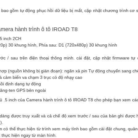
 bao gồm tự động phục hồi dữ liệu bị mất, cập nhật chương trình cơ
amera hành trình ô tô IROAD T8
5 inch 2CH
0p) 30 khung hình, Phía sau: D1 (720x480p) 30 khung hình
rước / sau trên điện thoại thông minh. cài đặt, cập nhật firmware 
h hợp (nguồn không bị gián đoạn): ngăn xả pin Tự động chuyển sang ch
à cảm biến va chạm 3 trục có độ nhạy cao
ồi định dạng tự động
 ăng-ten GPS bên ngoài
 .5 inch của Camera hành trình ô tô IROAD T8 cho phép bạn xem các
 dàng được truy xuất và cả chế độ xem trước / sau của bản ghi được h
h).
ạn có thể thực hiện từ trình xem máy tính bao gồm cài đặt chung, quản 
 thực hiện ngay từ màn hình.