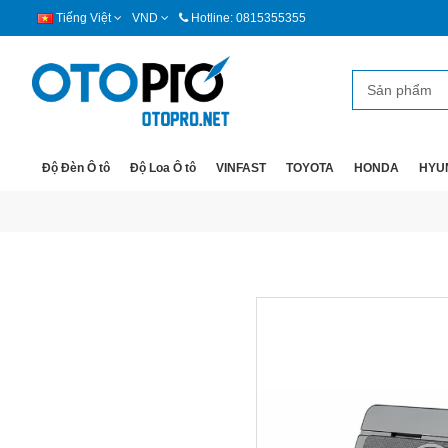
Tiếng Việt
VND
Hotline: 0815355355
Độ Đèn Ô tô
Độ Loa Ô tô
VINFAST
TOYOTA
HONDA
HYU