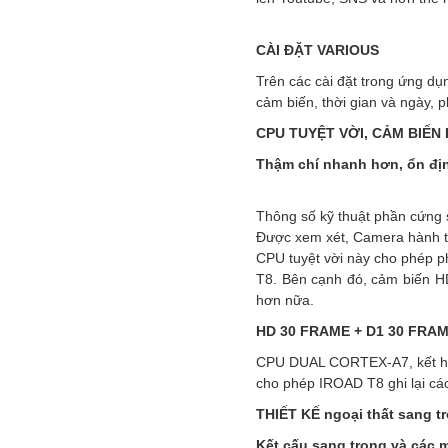
CÀI ĐẶT VARIOUS
Trên các cài đặt trong ứng dụ
cảm biến, thời gian và ngày, 
CPU TUYỆT VỜI, CẢM BIẾN
Thậm chí nhanh hơn, ổn đị
Thông số kỹ thuật phần cứng s
Được xem xét, Camera hành tr
CPU tuyệt vời này cho phép p
T8. Bên cạnh đó, cảm biến H
hơn nữa.
HD 30 FRAME + D1 30 FRA
CPU DUAL CORTEX-A7, kết hợ
cho phép IROAD T8 ghi lại cá
THIẾT KẾ ngoại thất sang t
Kết cấu sang trọng và các 