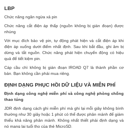
LBP
Chức năng ngăn ngừa xả pin
Chức năng cắt điện áp thấp (nguồn không bị gián đoạn) được
nhúng
Với mục đích bảo vệ pin, tự động phát hiện và cắt điện áp khi
điện áp xuống dưới điểm nhất định. Sau khi bắt đầu, ghi âm bị
dừng và tắt nguồn. Chức năng phát hiện chuyển động có hiệu
quả để tiết kiệm pin.
Cáp cầu chì không bị gián đoạn IROAD Q7 là thành phần cơ
bản. Bạn không cần phải mua riêng.
ĐỊNH DẠNG PHỤC HỒI DỮ LIỆU VÀ MIỄN PHÍ
Định dạng công nghệ miễn phí và công nghệ phòng chống
thao túng
JDR định dạng cách ghi miễn phí mà ghi lại mỗi giây không bình
thường như 30 giây hoặc 1 phút có thể được phân mảnh để giảm
thiểu khả năng phân mảnh. Không nhất thiết phải định dạng và
nó mang lại tuổi thọ của thẻ MicroSD.