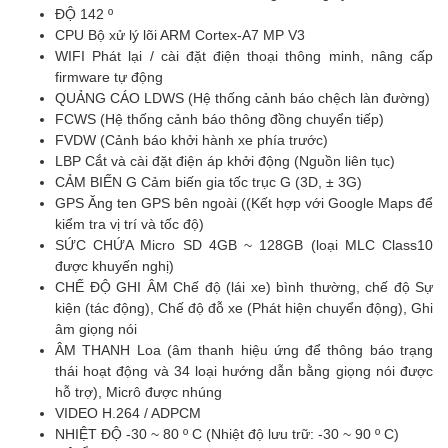
ĐỘ 142 º
CPU Bộ xử lý lõi ARM Cortex-A7 MP V3
WIFI Phát lại / cài đặt điện thoại thông minh, nâng cấp
firmware tự động
QUẢNG CÁO LDWS (Hệ thống cảnh báo chệch làn đường)
FCWS (Hệ thống cảnh báo thông đồng chuyển tiếp)
FVDW (Cảnh báo khởi hành xe phía trước)
LBP Cắt và cài đặt điện áp khởi động (Nguồn liên tục)
CẢM BIẾN G Cảm biến gia tốc trục G (3D, ± 3G)
GPS Ăng ten GPS bên ngoài ((Kết hợp với Google Maps để
kiểm tra vị trí và tốc độ)
SỨC CHỨA Micro SD 4GB ~ 128GB (loại MLC Class10
được khuyến nghị)
CHẾ ĐỘ GHI ÂM Chế độ (lái xe) bình thường, chế độ Sự
kiện (tác động), Chế độ đỗ xe (Phát hiện chuyển động), Ghi
âm giọng nói
ÂM THANH Loa (âm thanh hiệu ứng để thông báo trạng
thái hoạt động và 34 loại hướng dẫn bằng giọng nói được
hỗ trợ), Micrô được nhúng
VIDEO H.264 / ADPCM
NHIỆT ĐỘ -30 ~ 80 º C (Nhiệt độ lưu trữ: -30 ~ 90 º C)