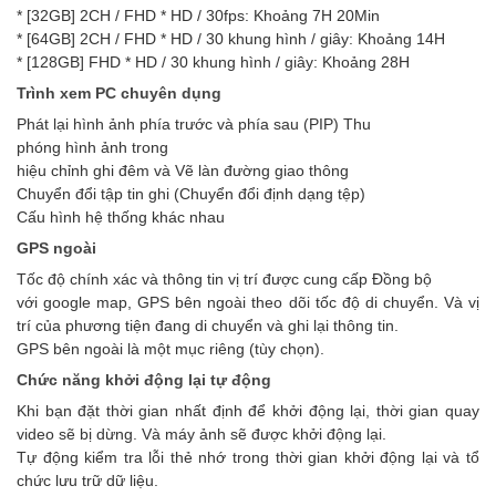
* [32GB] 2CH / FHD * HD / 30fps: Khoảng 7H 20Min
* [64GB] 2CH / FHD * HD / 30 khung hình / giây: Khoảng 14H
* [128GB] FHD * HD / 30 khung hình / giây: Khoảng 28H
Trình xem PC chuyên dụng
Phát lại hình ảnh phía trước và phía sau (PIP) Thu
phóng hình ảnh trong
hiệu chỉnh ghi đêm và Vẽ làn đường giao thông
Chuyển đổi tập tin ghi (Chuyển đổi định dạng tệp)
Cấu hình hệ thống khác nhau
GPS ngoài
Tốc độ chính xác và thông tin vị trí được cung cấp Đồng bộ
với google map, GPS bên ngoài theo dõi tốc độ di chuyển. Và vị
trí của phương tiện đang di chuyển và ghi lại thông tin.
GPS bên ngoài là một mục riêng (tùy chọn).
Chức năng khởi động lại tự động
Khi bạn đặt thời gian nhất định để khởi động lại, thời gian quay
video sẽ bị dừng. Và máy ảnh sẽ được khởi động lại.
Tự động kiểm tra lỗi thẻ nhớ trong thời gian khởi động lại và tổ
chức lưu trữ dữ liệu.