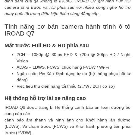
đình đám của gã khổng lồ IROAD. IROAD Q7 ghi hình Full HD
camera phía trước và HD phía sau với nhiều công nghệ hỗ trợ
quay buổi tối trong điều kiện thiếu sáng đẳng cấp.
Tính năng cơ bản camera hành trình ô tô
IROAD Q7
Mặt trước Full HD & HD phía sau
2CH – 1080p @ 30fps FHD & 720p @ 30fps HD / Night
Vision
ADAS – LDWS, FCWS, chức năng FVDW / Wi-Fi
Ngăn chặn Pin Xả / Định dạng tự do (hệ thống phục hồi tự
động)
Việc tiêu thụ điện năng tối thiểu (2.7W / 2CH cơ sở)
Hệ thống hỗ trợ lái xe nâng cao
IROAD Q9 được trang bị Hệ thống cảnh báo an toàn đường bộ
cung cấp các
cảnh báo âm thanh và hình ảnh cho Khởi hành làn đường
(LDWS), Va chạm trước (FCWS) và Khởi hành phương tiện phía
trước (FVDW).