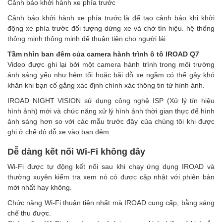
Cảnh báo khởi hành xe phía trước
Cảnh báo khởi hành xe phía trước là để tạo cảnh báo khi khởi
động xe phía trước đối tượng dừng xe và chờ tín hiệu. hệ thống
thông minh thông minh để thuận tiện cho người lái
Tầm nhìn ban đêm của camera hành trình ô tô IROAD Q7
Video được ghi lại bởi một camera hành trình trong môi trường
ánh sáng yếu như hẻm tối hoặc bãi đỗ xe ngầm có thể gây khó
khăn khi bạn cố gắng xác định chính xác thông tin từ hình ảnh.
IROAD NIGHT VISION sử dụng công nghệ ISP (Xử lý tín hiệu
hình ảnh) mới và chức năng xử lý hình ảnh thời gian thực để hình
ảnh sáng hơn so với các mẫu trước đây của chúng tôi khi được
ghi ở chế độ đỗ xe vào ban đêm.
Dễ dàng kết nối Wi-Fi không dây
Wi-Fi được tự động kết nối sau khi chạy ứng dụng IROAD và
thường xuyên kiểm tra xem nó có được cập nhật với phiên bản
mới nhất hay không.
Chức năng Wi-Fi thuận tiện nhất mà IROAD cung cấp, bằng sáng
chế thu được.