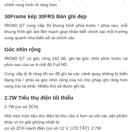
chỉnh rung hình rõ ràng hơn
30Frame kép 30FRS Bản ghi đẹp
IROAD Q7 cung cấp 30 khung hình phía trước / phía sau, mỗi
khung hình ghi âm liền mạch giúp nhận biết chính xác môi trường
xung quanh như biển số xe chính xác
Góc nhìn rộng
IROAD Q7 có góc rộng 142 độ, ghi lại góc nhìn phía trước và
phía sau của xe ở chế độ Full HD.
Cung cấp tỷ lệ rộng tối ưu để ghi lại các cảnh quay không bị biến
dạng trái / phải và góc nhìn rộng của nó cho phép ghi rộng hơn
sang trái và phải. Nhiều thứ sẽ được ghi lại.
2.7W Tiêu thụ điện tối thiểu
2.7W (cơ sở 2CH)
Một nửa mức tiêu thụ điện là nhu cầu ít hơn so với các sản phẩm
khác vì nó giải phóng nhiệt từ
cơ sở 2CH mạch điện (cơ sở 12 V, LCD TẮT): 2.7W