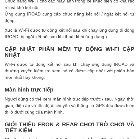
Chức năng Wi-Fi cho các máy ảnh trong xe khác hiện có khá rắc
rối và khó kết nối.
Ứng dụng IROAD cung cấp chức năng kết nối / ngắt kết nối tự
động
(tức là Wi-Fi được tự động kết nối sau khi chạy ứng dụng di động
IROAD, bị ngắt kết nối sau khi thoát khỏi ứng dụng.)
CẬP NHẬT PHẦN MỀM TỰ ĐỘNG WI-FI CẬP
NHẬT
Wi-Fi được tự động kết nối sau khi chạy ứng dụng IROAD và
thường xuyên kiểm tra xem nó có được cập nhật với phiên bản
mới nhất hay không.
Màn hình trực tiếp
Người dùng có thể xem màn hình trực tiếp trước / sau. Ngày, thời
gian, điện áp và tốc độ di chuyển và thông tin GPS đều được hiển
thị ở dưới cùng của màn hình.
GIỚI
THIỆU FRON & REAR CHƠI TRÒ CHƠI VÀ
TIẾT KIỆM