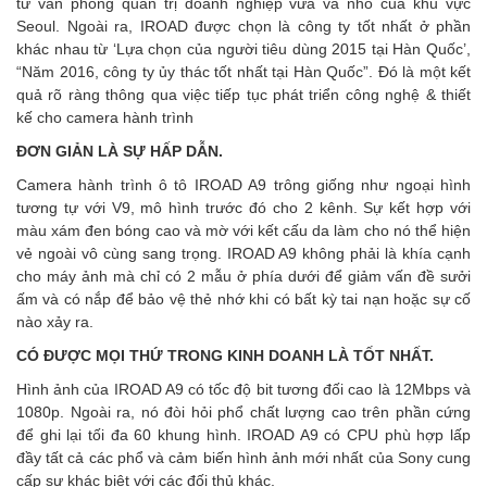
từ văn phòng quản trị doanh nghiệp vừa và nhỏ của khu vực
Seoul. Ngoài ra, IROAD được chọn là công ty tốt nhất ở phần
khác nhau từ ‘Lựa chọn của người tiêu dùng 2015 tại Hàn Quốc’,
“Năm 2016, công ty ủy thác tốt nhất tại Hàn Quốc”. Đó là một kết
quả rõ ràng thông qua việc tiếp tục phát triển công nghệ & thiết
kế cho camera hành trình
ĐƠN GIẢN LÀ SỰ HẤP DẪN.
Camera hành trình ô tô IROAD A9 trông giống như ngoại hình
tương tự với V9, mô hình trước đó cho 2 kênh. Sự kết hợp với
màu xám đen bóng cao và mờ với kết cấu da làm cho nó thể hiện
vẻ ngoài vô cùng sang trọng. IROAD A9 không phải là khía cạnh
cho máy ảnh mà chỉ có 2 mẫu ở phía dưới để giảm vấn đề sưởi
ấm và có nắp để bảo vệ thẻ nhớ khi có bất kỳ tai nạn hoặc sự cố
nào xảy ra.
CÓ ĐƯỢC MỌI THỨ TRONG KINH DOANH LÀ TỐT NHẤT.
Hình ảnh của IROAD A9 có tốc độ bit tương đối cao là 12Mbps và
1080p. Ngoài ra, nó đòi hỏi phổ chất lượng cao trên phần cứng
để ghi lại tối đa 60 khung hình. IROAD A9 có CPU phù hợp lấp
đầy tất cả các phổ và cảm biến hình ảnh mới nhất của Sony cung
cấp sự khác biệt với các đối thủ khác.