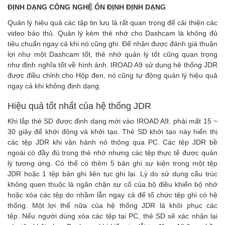
ĐỊNH DẠNG CÔNG NGHỆ ỔN ĐỊNH ĐỊNH DẠNG
Quản lý hiệu quả các tập tin lưu là rất quan trọng để cải thiện các
video bảo thủ. Quản lý kém thẻ nhớ cho Dashcam là không đủ
tiêu chuẩn ngay cả khi nó cũng ghi. Để nhận được đánh giá thuận
lợi như một Dashcam tốt, thẻ nhớ quản lý tốt cũng quan trọng
như định nghĩa tốt về hình ảnh. IROAD A9 sử dụng hệ thống JDR
được điều chỉnh cho Hộp đen, nó cũng tự động quản lý hiệu quả
ngay cả khi không định dạng.
Hiệu quả tốt nhất của hệ thống JDR
Khi lắp thẻ SD được định dạng mới vào IROAD A9, phải mất 15 ~
30 giây để khởi động và khởi tạo. Thẻ SD khởi tạo này hiển thị
các tệp JDR khi vận hành nó thông qua PC. Các tệp JDR bề
ngoài có đầy đủ trong thẻ nhớ nhưng các tệp thực tế được quản
lý tương ứng. Có thể có thêm 5 bản ghi sự kiện trong một tệp
JDR hoặc 1 tệp bản ghi liên tục ghi lại. Lý do sử dụng cấu trúc
không quen thuộc là ngăn chặn sự cố của bộ điều khiển bộ nhớ
hoặc xóa các tệp do nhầm lẫn ngay cả để tổ chức tệp ghi có hệ
thống. Một lợi thế nữa của hệ thống JDR là khôi phục các
tệp. Nếu người dùng xóa các tệp tại PC, thẻ SD sẽ xác nhận lại