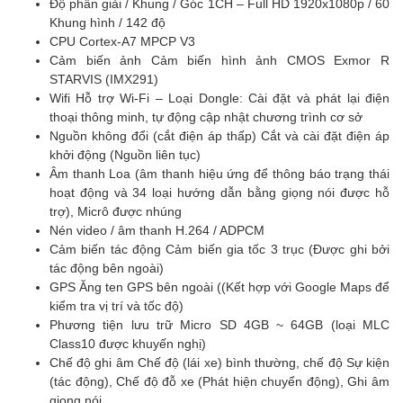
Độ phân giải / Khung / Góc 1CH – Full HD 1920x1080p / 60
Khung hình / 142 độ
CPU Cortex-A7 MPCP V3
Cảm biến ảnh Cảm biến hình ảnh CMOS Exmor R
STARVIS (IMX291)
Wifi Hỗ trợ Wi-Fi – Loại Dongle: Cài đặt và phát lại điện
thoại thông minh, tự động cập nhật chương trình cơ sở
Nguồn không đổi (cắt điện áp thấp) Cắt và cài đặt điện áp
khởi động (Nguồn liên tục)
Âm thanh Loa (âm thanh hiệu ứng để thông báo trạng thái
hoạt động và 34 loại hướng dẫn bằng giọng nói được hỗ
trợ), Micrô được nhúng
Nén video / âm thanh H.264 / ADPCM
Cảm biến tác động Cảm biến gia tốc 3 trục (Được ghi bởi
tác động bên ngoài)
GPS Ăng ten GPS bên ngoài ((Kết hợp với Google Maps để
kiểm tra vị trí và tốc độ)
Phương tiện lưu trữ Micro SD 4GB ~ 64GB (loại MLC
Class10 được khuyến nghị)
Chế độ ghi âm Chế độ (lái xe) bình thường, chế độ Sự kiện
(tác động), Chế độ đỗ xe (Phát hiện chuyển động), Ghi âm
giọng nói