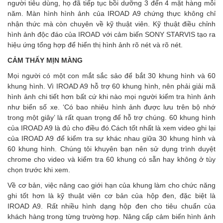
người tiêu dùng, họ đã tiếp tục bồi dưỡng 3 đến 4 mặt hàng mỗi
năm. Màn hình hình ảnh của IROAD A9 chứng thực không chỉ
nhận thức mà còn chuyên về kỹ thuật viên. Kỹ thuật điều chỉnh
hình ảnh độc đáo của IROAD với cảm biến SONY STARVIS tạo ra
hiệu ứng tổng hợp để hiển thị hình ảnh rõ nét và rõ nét.
CẢM THẤY MỊN MÀNG
Mọi người có một con mắt sắc sảo để bắt 30 khung hình và 60
khung hình. Vì IROAD A9 hỗ trợ 60 khung hình, nên phải giải mã
hình ảnh chi tiết hơn bất cứ khi nào mọi người kiểm tra hình ảnh
như biển số xe. ‘Có bao nhiêu hình ảnh được lưu trên bộ nhớ
trong một giây’ là rất quan trọng để hỗ trợ chúng. 60 khung hình
của IROAD A9 là đủ cho điều đó.Cách tốt nhất là xem video ghi lại
của IROAD A9 để kiểm tra sự khác nhau giữa 30 khung hình và
60 khung hình. Chúng tôi khuyên bạn nên sử dụng trình duyệt
chrome cho video và kiểm tra 60 khung có sẵn hay không ở tùy
chọn trước khi xem.
Về cơ bản, việc nâng cao giới hạn của khung làm cho chức năng
ghi tốt hơn là kỹ thuật viên cơ bản của hộp đen, đặc biệt là
IROAD A9. Rất nhiều hình dạng hộp đen cho tiêu chuẩn của
khách hàng trong từng trường hợp. Nâng cấp cảm biến hình ảnh