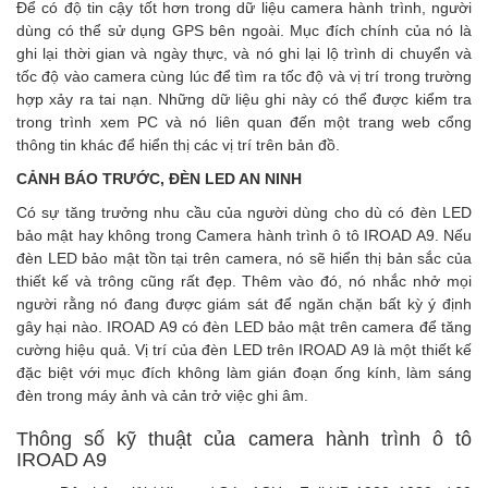
Để có độ tin cậy tốt hơn trong dữ liệu camera hành trình, người
dùng có thể sử dụng GPS bên ngoài. Mục đích chính của nó là
ghi lại thời gian và ngày thực, và nó ghi lại lộ trình di chuyển và
tốc độ vào camera cùng lúc để tìm ra tốc độ và vị trí trong trường
hợp xảy ra tai nạn. Những dữ liệu ghi này có thể được kiểm tra
trong trình xem PC và nó liên quan đến một trang web cổng
thông tin khác để hiển thị các vị trí trên bản đồ.
CẢNH BÁO TRƯỚC, ĐÈN LED AN NINH
Có sự tăng trưởng nhu cầu của người dùng cho dù có đèn LED
bảo mật hay không trong Camera hành trình ô tô IROAD A9. Nếu
đèn LED bảo mật tồn tại trên camera, nó sẽ hiển thị bản sắc của
thiết kế và trông cũng rất đẹp. Thêm vào đó, nó nhắc nhở mọi
người rằng nó đang được giám sát để ngăn chặn bất kỳ ý định
gây hại nào. IROAD A9 có đèn LED bảo mật trên camera để tăng
cường hiệu quả. Vị trí của đèn LED trên IROAD A9 là một thiết kế
đặc biệt với mục đích không làm gián đoạn ống kính, làm sáng
đèn trong máy ảnh và cản trở việc ghi âm.
Thông số kỹ thuật của camera hành trình ô tô
IROAD A9