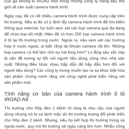
của gã khổng lồ IROAD một trong những công ty hàng đầu thế
giới về sản xuất camera hành trình.
Ngày nay, đã có rất nhiều camera hành trình được cung cấp trên
thị trường. Nếu ai đó có ý định lấy camera hành trình để tìm kiếm
thông qua internet, họ luôn xem xét các loại camera quá đa dạng
để chọn loại tốt nhất. Hiện đã có hơn 250 loại camera hành trình
ô tô tại thị trường trong nước. Ngoài ra, nếu xem xét các trường
hợp ở nước ngoài, ai biết rằng tài khoản camera rất lớn. Những
loại camera có thể làm cho sự hài lòng hơn? Lo lắng sâu sắc này
là vấn đề tương tự đối với người tiêu dùng cũng như nhà sản
xuất. Những điều khác nhau hấp dẫn để hấp dẫn hơn đối với
người tiêu dùng? Các công ty mong muốn tạo ra sự khác biệt hóa
sản phẩm chứng minh rằng với công nghệ phát triển riêng với
sản phẩm mới.
Tính năng cơ bản của camera hành trình ô tô
IROAD A9
Thị trường cho Hộp đen 1 kênh rõ ràng là nhu cầu của người
dùng nhưng nó bị xa lánh mặc dù thị trường tương đối phát triển
cho Hộp đen 2 kênh. Nhưng, nếu họ kết hợp thị trường trong và
ngoài nước, quy mô thị trường sẽ ngày càng lớn hơn. Nhiều công