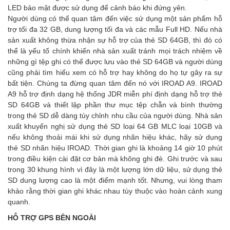
LED bảo mật được sử dụng để cảnh báo khi đứng yên.
Người dùng có thể quan tâm đến việc sử dụng một sản phẩm hỗ
trợ tối đa 32 GB, dung lượng tối đa và các mẫu Full HD. Nếu nhà
sản xuất không thừa nhận sự hỗ trợ của thẻ SD 64GB, thì đó có
thể là yếu tố chính khiến nhà sản xuất tránh mọi trách nhiệm về
những gì tệp ghi có thể được lưu vào thẻ SD 64GB và người dùng
cũng phải tìm hiểu xem có hỗ trợ hay không do họ tự gây ra sự
bất tiện. Chúng ta đừng quan tâm đến nó với IROAD A9. IROAD
A9 hỗ trợ định dạng hệ thống JDR miễn phí định dạng hỗ trợ thẻ
SD 64GB và thiết lập phần thư mục tệp chẵn và bình thường
trong thẻ SD dễ dàng tùy chỉnh nhu cầu của người dùng. Nhà sản
xuất khuyến nghị sử dụng thẻ SD loại 64 GB MLC loại 10GB và
nếu không thoải mái khi sử dụng nhãn hiệu khác, hãy sử dụng
thẻ SD nhãn hiệu IROAD. Thời gian ghi là khoảng 14 giờ 10 phút
trong điều kiện cài đặt cơ bản mà không ghi đè. Ghi trước và sau
trong 30 khung hình vì đây là một lượng lớn dữ liệu, sử dụng thẻ
SD dung lượng cao là một điểm mạnh tốt. Nhưng, vui lòng tham
khảo rằng thời gian ghi khác nhau tùy thuộc vào hoàn cảnh xung
quanh.
HỖ TRỢ GPS BÊN NGOÀI