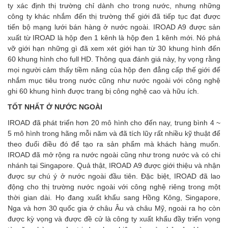
ty xác định thị trường chỉ dành cho trong nước, nhưng những
công ty khác nhắm đến thị trường thế giới đã tiếp tục đạt được
tiến bộ mạng lưới bán hàng ở nước ngoài. IROAD A9 được sản
xuất từ IROAD là hộp đen 1 kênh là hộp đen 1 kênh mới. Nó phá
vỡ giới hạn những gì đã xem xét giới hạn từ 30 khung hình đến
60 khung hình cho full HD. Thông qua đánh giá này, hy vọng rằng
mọi người cảm thấy tiềm năng của hộp đen đẳng cấp thế giới để
nhắm mục tiêu trong nước cũng như nước ngoài với công nghệ
ghi 60 khung hình được trang bị công nghệ cao và hữu ích.
TỐT NHẤT Ở NƯỚC NGOÀI
IROAD đã phát triển hơn 20 mô hình cho đến nay, trung bình 4 ~
5 mô hình trong hãng mỗi năm và đã tích lũy rất nhiều kỹ thuật để
theo đuổi điều đó để tạo ra sản phẩm mà khách hàng muốn.
IROAD đã mở rộng ra nước ngoài cũng như trong nước và có chi
nhánh tại Singapore. Quả thật, IROAD A9 được giới thiệu và nhận
được sự chú ý ở nước ngoài đầu tiên. Đặc biệt, IROAD đã lao
động cho thị trường nước ngoài với công nghệ riêng trong một
thời gian dài. Họ đang xuất khẩu sang Hồng Kông, Singapore,
Nga và hơn 30 quốc gia ở châu Âu và châu Mỹ, ngoài ra họ còn
được kỳ vọng và được đề cử là công ty xuất khẩu đầy triển vọng