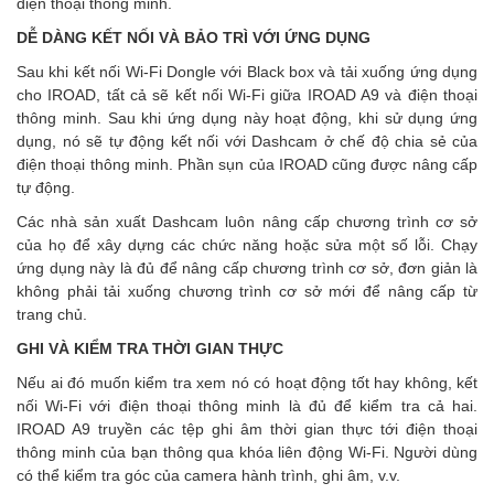
điện thoại thông minh.
DỄ DÀNG KẾT NỐI VÀ BẢO TRÌ VỚI ỨNG DỤNG
Sau khi kết nối Wi-Fi Dongle với Black box và tải xuống ứng dụng
cho IROAD, tất cả sẽ kết nối Wi-Fi giữa IROAD A9 và điện thoại
thông minh. Sau khi ứng dụng này hoạt động, khi sử dụng ứng
dụng, nó sẽ tự động kết nối với Dashcam ở chế độ chia sẻ của
điện thoại thông minh. Phần sụn của IROAD cũng được nâng cấp
tự động.
Các nhà sản xuất Dashcam luôn nâng cấp chương trình cơ sở
của họ để xây dựng các chức năng hoặc sửa một số lỗi. Chạy
ứng dụng này là đủ để nâng cấp chương trình cơ sở, đơn giản là
không phải tải xuống chương trình cơ sở mới để nâng cấp từ
trang chủ.
GHI VÀ KIỂM TRA THỜI GIAN THỰC
Nếu ai đó muốn kiểm tra xem nó có hoạt động tốt hay không, kết
nối Wi-Fi với điện thoại thông minh là đủ để kiểm tra cả hai.
IROAD A9 truyền các tệp ghi âm thời gian thực tới điện thoại
thông minh của bạn thông qua khóa liên động Wi-Fi. Người dùng
có thể kiểm tra góc của camera hành trình, ghi âm, v.v.