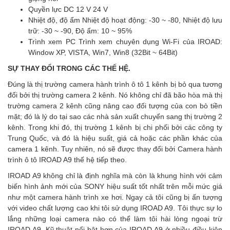
Quyền lực DC 12 V 24 V
Nhiệt độ, độ ẩm Nhiệt độ hoạt động: -30 ~ -80, Nhiệt độ lưu
trữ: -30 ~ -90, Độ ẩm: 10 ~ 95%
Trình xem PC Trình xem chuyên dụng Wi-Fi của IROAD:
Window XP, VISTA, Win7, Win8 (32Bit ~ 64Bit)
SỰ THAY ĐỔI TRONG CÁC THẾ HỆ.
Đúng là thị trường camera hành trình ô tô 1 kênh bị bỏ qua tương
đối bởi thị trường camera 2 kênh. Nó không chỉ đã bão hòa mà thị
trường camera 2 kênh cũng nâng cao đối tượng của con bò tiền
mặt; đó là lý do tại sao các nhà sản xuất chuyển sang thị trường 2
kênh. Trong khi đó, thị trường 1 kênh bị chi phối bởi các công ty
Trung Quốc, và đó là hiệu suất, giá cả hoặc các phần khác của
camera 1 kênh. Tuy nhiên, nó sẽ được thay đổi bởi Camera hành
trình ô tô IROAD A9 thế hệ tiếp theo.
IROAD A9 không chỉ là định nghĩa mà còn là khung hình với cảm
biến hình ảnh mới của SONY hiệu suất tốt nhất trên mỗi mức giá
như một camera hành trình xe hơi. Ngay cả tôi cũng bị ấn tượng
với video chất lượng cao khi tôi sử dụng IROAD A9. Tôi thực sự lo
lắng những loại camera nào có thể làm tôi hài lòng ngoại trừ
IROAD A9. Kỹ thuật nổi bật hơn của IROAD A9 ở nhiều điều kiện