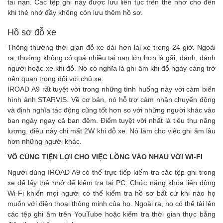
tai nạn. Các tệp ghi này được lưu liên tục trên thẻ nhớ cho đến
khi thẻ nhớ đầy không còn lưu thêm hồ sơ.
Hồ sơ đỗ xe
Thông thường thời gian đỗ xe dài hơn lái xe trong 24 giờ. Ngoài
ra, thường không có quá nhiều tai nạn lớn hơn là gãi, đánh, đánh
người hoặc xe khi đỗ. Nó có nghĩa là ghi âm khi đỗ ngày càng trở
nên quan trọng đối với chủ xe.
IROAD A9 rất tuyệt vời trong những tình huống này với cảm biến
hình ảnh STARVIS. Về cơ bản, nó hỗ trợ cảm nhận chuyển động
và định nghĩa tác động cũng tốt hơn so với những người khác vào
ban ngày ngay cả ban đêm. Điểm tuyệt vời nhất là tiêu thụ năng
lượng, điều này chỉ mất 2W khi đỗ xe. Nó làm cho việc ghi âm lâu
hơn những người khác.
VÔ CÙNG TIỆN LỢI CHO VIỆC LỒNG VÀO NHAU VỚI WI-FI
Người dùng IROAD A9 có thể trực tiếp kiểm tra các tệp ghi trong
xe để lấy thẻ nhớ để kiểm tra tại PC. Chức năng khóa liên động
Wi-Fi khiến mọi người có thể kiểm tra hồ sơ bất cứ khi nào họ
muốn với điện thoại thông minh của họ. Ngoài ra, họ có thể tải lên
các tệp ghi âm trên YouTube hoặc kiểm tra thời gian thực bằng