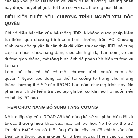
các tệp khôi phục Dashcam khi kiểm tra lỗi tự động. Những phần
này được thuyết phục là tốt hơn so với các thương hiệu khác.
ĐIỀU KIỆN THIẾT YẾU, CHƯƠNG TRÌNH NGƯỜI XEM ĐỘC
QUYỀN
Chỉ có điều bất tiện của hệ thống JDR là không được phép kiểm
tra thông qua chương trình xem bình thường trên PC. Chương
trình xem độc quyền là cần thiết để kiểm tra các tệp JDR; nó cung
cấp rất nhiều chức năng đang điều chỉnh ghi lại ban đêm, vẽ làn
đường giao thông, mở rộng hình ảnh để phân tích hiện trường vụ
tai nạn.
Làm thế nào có thể có một chương trình người xem độc
quyền? Người tiêu dùng có thể tải xuống từ trang chủ nhưng
thông thường thẻ SD của IROAD bao gồm chương trình này. Nó
phải hữu ích để kiểm tra các tệp ghi bất cứ khi nào họ muốn nếu
có bất kỳ PC nào.
THÊM CHỨC NĂNG BỔ SUNG TĂNG CƯỜNG
Nỗ lực lắp ráp của IROAD A9 khá đáng kể về sự phân biệt đối xử
từ các thương hiệu khác của máy ảnh xe hơi. Nó hỗ trợ thẻ SD
lên đến 64GB và có thể tăng độ tin cậy và độ chính xác của
Dashcam thông qua ăng-ten GPS bên ngoài. Thêm vào đó, đèn