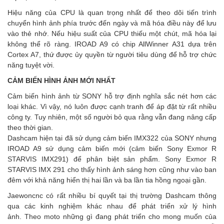
Hiệu năng của CPU là quan trọng nhất để theo dõi tiến trình
chuyển hình ảnh phía trước đến ngày và mã hóa điều này để lưu
vào thẻ nhớ. Nếu hiệu suất của CPU thiếu một chút, mã hóa lại
không thể rõ ràng. IROAD A9 có chip AllWinner A31 dựa trên
Cortex A7, thứ được ủy quyền từ người tiêu dùng để hỗ trợ chức
năng tuyệt vời.
CẢM BIẾN HÌNH ẢNH MỚI NHẤT
Cảm biến hình ảnh từ SONY hỗ trợ định nghĩa sắc nét hơn các
loại khác. Vì vậy, nó luôn được cạnh tranh để áp đặt từ rất nhiều
công ty. Tuy nhiên, một số người bỏ qua rằng vẫn đang nâng cấp
theo thời gian.
Dashcam hiện tại đã sử dụng cảm biến IMX322 của SONY nhưng
IROAD A9 sử dụng cảm biến mới (cảm biến Sony Exmor R
STARVIS IMX291) để phân biệt sản phẩm. Sony Exmor R
STARVIS IMX 291 cho thấy hình ảnh sáng hơn cũng như vào ban
đêm với khả năng hiển thị hai lần và ba lần tia hồng ngoại gần.
Jaewoncnc có rất nhiều bí quyết tại thị trường Dashcam thông
qua các kinh nghiệm khác nhau để phát triển xử lý hình
ảnh. Theo moto những gì đang phát triển cho mong muốn của