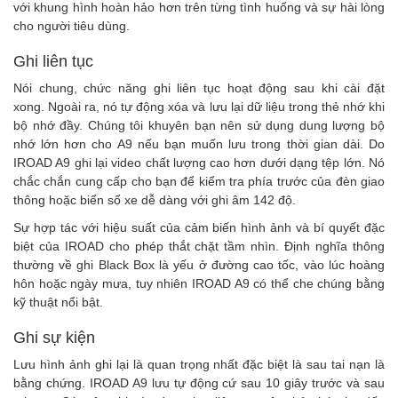
với khung hình hoàn hảo hơn trên từng tình huống và sự hài lòng
cho người tiêu dùng.
Ghi liên tục
Nói chung, chức năng ghi liên tục hoạt động sau khi cài đặt
xong. Ngoài ra, nó tự động xóa và lưu lại dữ liệu trong thẻ nhớ khi
bộ nhớ đầy. Chúng tôi khuyên bạn nên sử dụng dung lượng bộ
nhớ lớn hơn cho A9 nếu bạn muốn lưu trong thời gian dài. Do
IROAD A9 ghi lại video chất lượng cao hơn dưới dạng tệp lớn. Nó
chắc chắn cung cấp cho bạn để kiểm tra phía trước của đèn giao
thông hoặc biển số xe dễ dàng với ghi âm 142 độ.
Sự hợp tác với hiệu suất của cảm biến hình ảnh và bí quyết đặc
biệt của IROAD cho phép thắt chặt tầm nhìn. Định nghĩa thông
thường về ghi Black Box là yếu ở đường cao tốc, vào lúc hoàng
hôn hoặc ngày mưa, tuy nhiên IROAD A9 có thể che chúng bằng
kỹ thuật nổi bật.
Ghi sự kiện
Lưu hình ảnh ghi lại là quan trọng nhất đặc biệt là sau tai nạn là
bằng chứng. IROAD A9 lưu tự động cứ sau 10 giây trước và sau