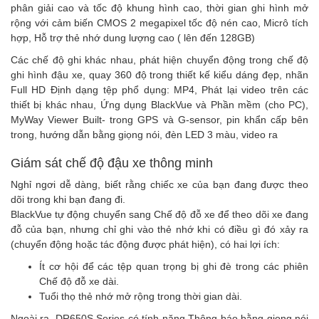
phân giải cao và tốc độ khung hình cao, thời gian ghi hình mở
rộng với cảm biến CMOS 2 megapixel tốc độ nén cao, Micrô tích
hợp, Hỗ trợ thẻ nhớ dung lượng cao ( lên đến 128GB)
Các chế độ ghi khác nhau, phát hiện chuyển động trong chế độ
ghi hình đậu xe, quay 360 độ trong thiết kế kiểu dáng đẹp, nhãn
Full HD Định dạng tệp phổ dụng: MP4, Phát lại video trên các
thiết bị khác nhau, Ứng dụng BlackVue và Phần mềm (cho PC),
MyWay Viewer Built- trong GPS và G-sensor, pin khẩn cấp bên
trong, hướng dẫn bằng giọng nói, đèn LED 3 màu, video ra
Giám sát chế độ đậu xe thông minh
Nghỉ ngơi dễ dàng, biết rằng chiếc xe của bạn đang được theo
dõi trong khi bạn đang đi.
BlackVue tự động chuyển sang Chế độ đỗ xe để theo dõi xe đang
đỗ của bạn, nhưng chỉ ghi vào thẻ nhớ khi có điều gì đó xảy ra
(chuyển động hoặc tác động được phát hiện), có hai lợi ích:
Ít cơ hội để các tệp quan trọng bị ghi đè trong các phiên
Chế độ đỗ xe dài.
Tuổi thọ thẻ nhớ mở rộng trong thời gian dài.
Ngoài ra, DR650S Series có tính năng Thông báo bằng giọng nói