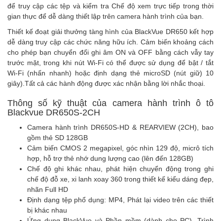
để truy cập các tệp và kiểm tra Chế độ xem trực tiếp trong thời
gian thực để dễ dàng thiết lập trên camera hành trình của bạn.
Thiết kế đoạt giải thưởng tàng hình của BlackVue DR650 kết hợp
dễ dàng truy cập các chức năng hữu ích. Cảm biến khoảng cách
cho phép bạn chuyển đổi ghi âm ON và OFF bằng cách vẫy tay
trước mặt, trong khi nút Wi-Fi có thể được sử dụng để bật / tắt
Wi-Fi (nhấn nhanh) hoặc định dạng thẻ microSD (nút giữ) 10
giây).Tất cả các hành động được xác nhận bằng lời nhắc thoại.
Thông số kỹ thuật của camera hành trình ô tô
Blackvue DR650S-2CH
Camera hành trình DR650S-HD & REARVIEW (2CH), bao
gồm thẻ SD 128GB
Cảm biến CMOS 2 megapixel, góc nhìn 129 độ, micrô tích
hợp, hỗ trợ thẻ nhớ dung lượng cao (lên đến 128GB)
Chế độ ghi khác nhau, phát hiện chuyển động trong ghi
chế độ đỗ xe, xi lanh xoay 360 trong thiết kế kiểu dáng đẹp,
nhãn Full HD
Định dạng tệp phổ dụng: MP4, Phát lại video trên các thiết
bị khác nhau
Ứng dụng BlackVue và Phần mềm (dành cho PC), Trình