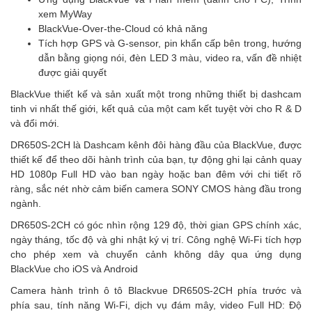
xem MyWay
BlackVue-Over-the-Cloud có khả năng
Tích hợp GPS và G-sensor, pin khẩn cấp bên trong, hướng
dẫn bằng giọng nói, đèn LED 3 màu, video ra, vấn đề nhiệt
được giải quyết
BlackVue thiết kế và sản xuất một trong những thiết bị dashcam
tinh vi nhất thế giới, kết quả của một cam kết tuyệt vời cho R & D
và đổi mới.
DR650S-2CH là Dashcam kênh đôi hàng đầu của BlackVue, được
thiết kế để theo dõi hành trình của bạn, tự động ghi lại cảnh quay
HD 1080p Full HD vào ban ngày hoặc ban đêm với chi tiết rõ
ràng, sắc nét nhờ cảm biến camera SONY CMOS hàng đầu trong
ngành.
DR650S-2CH có góc nhìn rộng 129 độ, thời gian GPS chính xác,
ngày tháng, tốc độ và ghi nhật ký vị trí. Công nghệ Wi-Fi tích hợp
cho phép xem và chuyển cảnh không dây qua ứng dụng
BlackVue cho iOS và Android
Camera hành trình ô tô Blackvue DR650S-2CH phía trước và
phía sau, tính năng Wi-Fi, dịch vụ đám mây, video Full HD: Độ