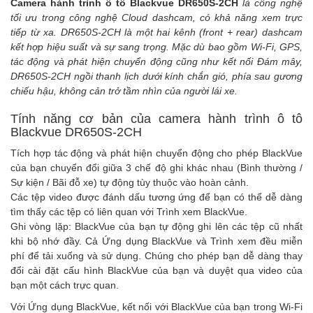
Camera hành trình ô tô Blackvue DR650S-2CH
là công nghệ
tối ưu trong công nghệ Cloud dashcam, có khả năng xem trực
tiếp từ xa. DR650S-2CH là một hai kênh (front + rear) dashcam
kết hợp hiệu suất và sự sang trọng.
Mặc dù bao gồm Wi-Fi, GPS,
tác động và phát hiện chuyển động cũng như kết nối Đám mây,
DR650S-2CH ngồi thanh lịch dưới kính chắn gió, phía sau gương
chiếu hậu, không cản trở tầm nhìn của người lái xe.
Tính năng cơ bản của camera hành trình ô tô
Blackvue DR650S-2CH
Tích hợp tác động và phát hiện chuyển động cho phép BlackVue
của bạn chuyển đổi giữa 3 chế độ ghi khác nhau (Bình thường /
Sự kiện / Bãi đỗ xe) tự động tùy thuộc vào hoàn cảnh.
Các tệp video được đánh dấu tương ứng để bạn có thể dễ dàng
tìm thấy các tệp có liên quan với Trình xem BlackVue.
Ghi vòng lặp: BlackVue của bạn tự động ghi lên các tệp cũ nhất
khi bộ nhớ đầy. Cả Ứng dụng BlackVue và Trình xem đều miễn
phí để tải xuống và sử dụng. Chúng cho phép bạn dễ dàng thay
đổi cài đặt cấu hình BlackVue của bạn và duyệt qua video của
bạn một cách trực quan.
Với Ứng dụng BlackVue, kết nối với BlackVue của bạn trong Wi-Fi