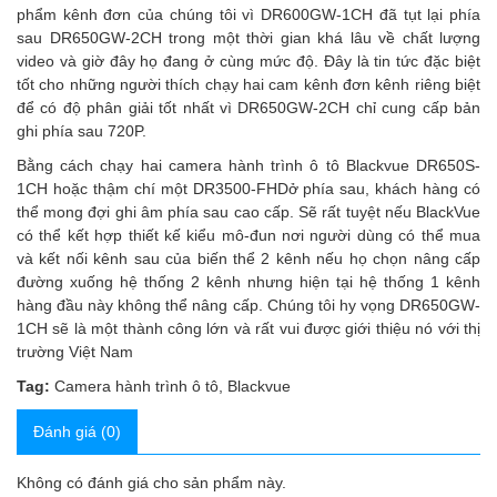
phẩm kênh đơn của chúng tôi vì DR600GW-1CH đã tụt lại phía
sau DR650GW-2CH trong một thời gian khá lâu về chất lượng
video và giờ đây họ đang ở cùng mức độ. Đây là tin tức đặc biệt
tốt cho những người thích chạy hai cam kênh đơn kênh riêng biệt
để có độ phân giải tốt nhất vì DR650GW-2CH chỉ cung cấp bản
ghi phía sau 720P.
Bằng cách chạy hai camera hành trình ô tô Blackvue DR650S-
1CH hoặc thậm chí một DR3500-FHDở phía sau, khách hàng có
thể mong đợi ghi âm phía sau cao cấp. Sẽ rất tuyệt nếu BlackVue
có thể kết hợp thiết kế kiểu mô-đun nơi người dùng có thể mua
và kết nối kênh sau của biến thể 2 kênh nếu họ chọn nâng cấp
đường xuống hệ thống 2 kênh nhưng hiện tại hệ thống 1 kênh
hàng đầu này không thể nâng cấp. Chúng tôi hy vọng DR650GW-
1CH sẽ là một thành công lớn và rất vui được giới thiệu nó với thị
trường Việt Nam
Tag:
Camera hành trình ô tô
,
Blackvue
Đánh giá (0)
Không có đánh giá cho sản phẩm này.