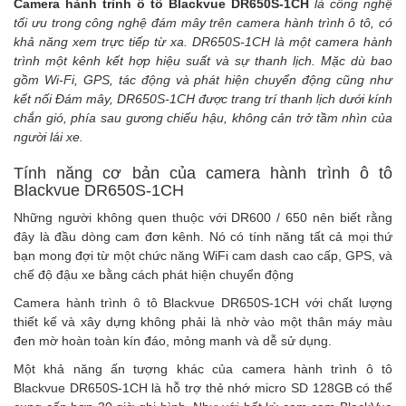
Camera hành trình ô tô Blackvue DR650S-1CH
là công nghệ
tối ưu trong công nghệ đám mây trên camera hành trình ô tô, có
khả năng xem trực tiếp từ xa.
DR650S-1CH là một camera hành
trình một kênh kết hợp hiệu suất và sự thanh lịch. Mặc dù bao
gồm Wi-Fi, GPS, tác động và phát hiện chuyển động cũng như
kết nối Đám mây, DR650S-1CH được trang trí thanh lịch dưới kính
chắn gió, phía sau gương chiếu hậu, không cản trở tầm nhìn của
người lái xe.
Tính năng cơ bản của camera hành trình ô tô
Blackvue DR650S-1CH
Những người không quen thuộc với DR600 / 650 nên biết rằng
đây là đầu dòng cam đơn kênh. Nó có tính năng tất cả mọi thứ
bạn mong đợi từ một chức năng WiFi cam dash cao cấp, GPS, và
chế độ đậu xe bằng cách p
hát hiện chuyển động
Camera hành trình ô tô Blackvue DR650S-1CH với chất lượng
thiết kế và xây dựng không phải là nhờ vào một thân máy màu
đen mờ hoàn toàn kín đáo, mỏng manh và dễ sử dụng.
Một khả năng ấn tượng khác của camera hành trình ô tô
Blackvue DR650S-1CH là hỗ trợ thẻ nhớ micro SD 128GB có thể