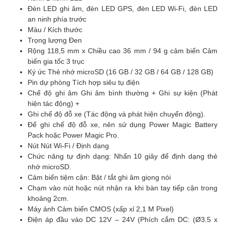
Đèn LED ghi âm, đèn LED GPS, đèn LED Wi-Fi, đèn LED
an ninh phía trước
Màu / Kích thước
Trọng lượng Đen
Rộng 118,5 mm x Chiều cao 36 mm / 94 g cảm biến Cảm
biến gia tốc 3 trục
Ký ức Thẻ nhớ microSD (16 GB / 32 GB / 64 GB / 128 GB)
Pin dự phòng Tích hợp siêu tụ điện
Chế độ ghi âm Ghi âm bình thường + Ghi sự kiện (Phát
hiện tác động) +
Ghi chế độ đỗ xe (Tác động và phát hiện chuyển động).
Để ghi chế độ đỗ xe, nên sử dụng Power Magic Battery
Pack hoặc Power Magic Pro.
Nút Nút Wi-Fi / Định dạng
Chức năng tự định dạng: Nhấn 10 giây để định dạng thẻ
nhớ microSD.
Cảm biến tiệm cận: Bật / tắt ghi âm giọng nói
Chạm vào nút hoặc nút nhận ra khi bàn tay tiếp cận trong
khoảng 2cm.
Máy ảnh Cảm biến CMOS (xấp xỉ 2,1 M Pixel)
Điện áp đầu vào DC 12V – 24V (Phích cắm DC: (Ø3.5 x