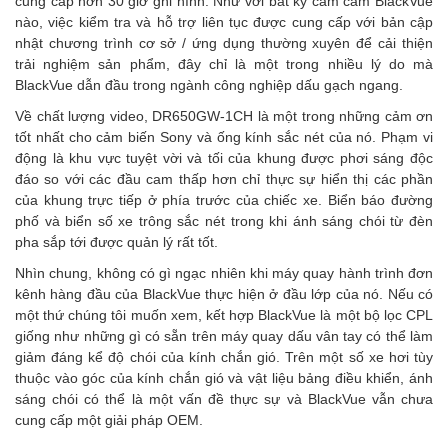
cung cấp hơn 30 giờ ghi hình. Như với bất kỳ cam cam BlackVue
nào, việc kiểm tra và hỗ trợ liên tục được cung cấp với bản cập
nhật chương trình cơ sở / ứng dụng thường xuyên để cải thiện
trải nghiệm sản phẩm, đây chỉ là một trong nhiều lý do mà
BlackVue dẫn đầu trong ngành công nghiệp dấu gạch ngang.
Về chất lượng video, DR650GW-1CH là một trong những cảm ơn
tốt nhất cho cảm biến Sony và ống kính sắc nét của nó. Phạm vi
động là khu vực tuyệt vời và tối của khung được phơi sáng độc
đáo so với các đầu cam thấp hơn chỉ thực sự hiển thị các phần
của khung trực tiếp ở phía trước của chiếc xe. Biển báo đường
phố và biển số xe trông sắc nét trong khi ánh sáng chói từ đèn
pha sắp tới được quản lý rất tốt.
Nhìn chung, không có gì ngạc nhiên khi máy quay hành trình đơn
kênh hàng đầu của BlackVue thực hiện ở đầu lớp của nó. Nếu có
một thứ chúng tôi muốn xem, kết hợp BlackVue là một bộ lọc CPL
giống như những gì có sẵn trên máy quay dấu vân tay có thể làm
giảm đáng kể độ chói của kính chắn gió. Trên một số xe hơi tùy
thuộc vào góc của kính chắn gió và vật liệu bảng điều khiển, ánh
sáng chói có thể là một vấn đề thực sự và BlackVue vẫn chưa
cung cấp một giải pháp OEM.