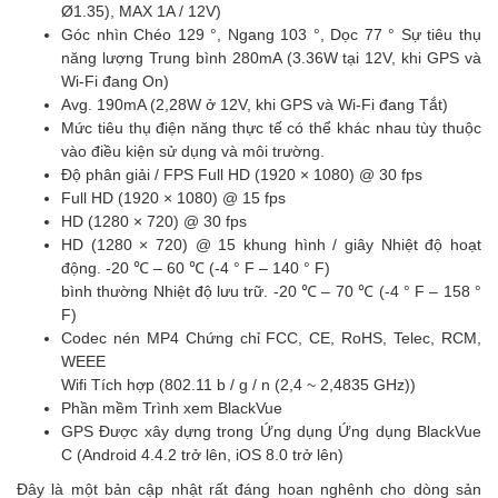
Ø1.35), MAX 1A / 12V)
Góc nhìn Chéo 129 °, Ngang 103 °, Dọc 77 ° Sự tiêu thụ
năng lượng Trung bình 280mA (3.36W tại 12V, khi GPS và
Wi-Fi đang On)
Avg. 190mA (2,28W ở 12V, khi GPS và Wi-Fi đang Tắt)
Mức tiêu thụ điện năng thực tế có thể khác nhau tùy thuộc
vào điều kiện sử dụng và môi trường.
Độ phân giải / FPS Full HD (1920 × 1080) @ 30 fps
Full HD (1920 × 1080) @ 15 fps
HD (1280 × 720) @ 30 fps
HD (1280 × 720) @ 15 khung hình / giây Nhiệt độ hoạt
động. -20 ℃ – 60 ℃ (-4 ° F – 140 ° F)
bình thường Nhiệt độ lưu trữ. -20 ℃ – 70 ℃ (-4 ° F – 158 °
F)
Codec nén MP4 Chứng chỉ FCC, CE, RoHS, Telec, RCM,
WEEE
Wifi Tích hợp (802.11 b / g / n (2,4 ~ 2,4835 GHz))
Phần mềm Trình xem BlackVue
GPS Được xây dựng trong Ứng dụng Ứng dụng BlackVue
C (Android 4.4.2 trở lên, iOS 8.0 trở lên)
Đây là một bản cập nhật rất đáng hoan nghênh cho dòng sản