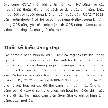
ứng dụng IROAD miễn phí, phần mềm xem PC cũng như các
mẹo và thủ thuật hữu ích về cách sử dụng các tính năng khác
nhau. Đối với người dùng không muốn buộc dây IROAD T10S2,
cáp nguồn thuốc lá có thể được mua riêng
ở đây
, trong khi tính
năng GPS cũng yêu cầu một
tiện ích
GPS riêng . Xem ra cho
video unboxing của chúng tôi sắp ra mắt!
Thiết kế kiểu dáng đẹp
Các camera hành trình IROAD T10S2 có một thiết kế kiểu dáng
đẹp và nhỏ hơn so với các đối thủ cạnh tranh gần nhất của nó,
trong khi cũng khoe khoang ống kính cam gạch ngang rộng nhất
trong thể loại của nó, ở 150 ° cho phía trước và 145 ° cho phía
sau. Cả hai camera phía trước và phía sau đều ghi lại độ phân
giải cao đầy đủ đáng chú ý ở 1080P ở 30 khung hình / giây, làm
cho nó phù hợp với các đối thủ cạnh tranh gần nhất. Ống kính
cũng có thể xoay ở 90 ° cho phép linh hoạt hơn điều chỉnh góc
khi thiết lập. Hơn nữa, cảm biến Sony Starvis ghi lại hình ảnh
sáng, sạch mọi lúc.