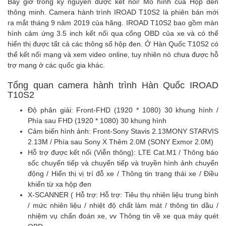
Bây giờ trong kỷ nguyên được kết nối! Mô hình của Hộp đen
thông minh. Camera hành trình IROAD T10S2 là phiên bản mới
ra mắt tháng 9 năm 2019 của hãng. IROAD T10S2 bao gồm
màn
hình
cảm ứng 3.5 inch kết nối qua cổng OBD của xe và có thể
hiển thị được tất cả các thông số hộp đen. Ở Hàn Quốc T10S2 có
thể kết nối mạng và xem video online, tuy nhiên nó chưa được hỗ
trợ mạng ở các quốc gia khác.
Tổng quan camera hành trình Hàn Quốc IROAD
T10S2
Độ phân giải: Front-FHD (1920 * 1080) 30 khung hình /
Phía sau FHD (1920 * 1080) 30 khung hình
Cảm biến hình ảnh: Front-Sony Stavis 2.13MONY STARVIS
2.13M / Phía sau Sony X Thêm 2.0M (SONY Exmor 2.0M)
Hỗ trợ được kết nối (Viễn thông): LTE Cat.M1 / Thông báo
sốc chuyển tiếp và chuyển tiếp và truyền hình ảnh chuyển
động / Hiển thị vị trí đỗ xe / Thông tin trạng thái xe / Điều
khiển từ xa hộp đen
X-SCANNER ( Hỗ trợ: Hỗ trợ: Tiêu thụ nhiên liệu trung bình
/ mức nhiên liệu / nhiệt độ chất làm mát / thông tin dầu /
nhiệm vụ chẩn đoán xe, vv Thông tin về xe qua máy quét