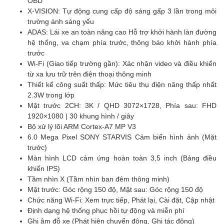
OBD
X-VISION: Tự động cung cấp độ sáng gấp 3 lần trong môi
trường ánh sáng yếu
ADAS: Lái xe an toàn nâng cao Hỗ trợ khởi hành làn đường
hệ thống, va chạm phía trước, thông báo khởi hành phía
trước
Wi-Fi (Giao tiếp trường gần): Xác nhận video và điều khiển
từ xa lưu trữ trên điện thoại thông minh
Thiết kế công suất thấp: Mức tiêu thụ điện năng thấp nhất
2.3W trong lớp
Mặt trước 2CH: 3K / QHD 3072×1728, Phía sau: FHD
1920×1080 | 30 khung hình / giây
Bộ xử lý lõi ARM Cortex-A7 MP V3
6.0 Mega Pixel SONY STARVIS Cảm biến hình ảnh (Mặt
trước)
Màn hình LCD cảm ứng hoàn toàn 3,5 inch (Bảng điều
khiển IPS)
Tầm nhìn X (Tầm nhìn ban đêm thông minh)
Mặt trước: Góc rộng 150 độ, Mặt sau: Góc rộng 150 độ
Chức năng Wi-Fi: Xem trực tiếp, Phát lại, Cài đặt, Cập nhật
Định dạng hệ thống phục hồi tự động và miễn phí
Ghi âm đỗ xe (Phát hiện chuyển động, Ghi tác động)