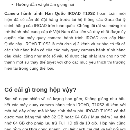
Hướng dẫn và ghi âm giọng nói
Camera hành trình Hàn Quốc IROAD T10S2
hoàn toàn mới
hiện đã có sẵn để đặt hàng trước tại hệ thống các Gara đại lý
chính hãng của IROAD trên toàn quốc. Chúng tôi rất vui mừng khi
trở thành nhà cung cấp ở Việt Nam đầu tiên và duy nhất được ủy
quyền của máy quay camera hành trình IROAD cao cấp Hàn
Quốc này. IROAD T10S2 là một đơn vị 2 kênh và tự hào có tất cả
các tính năng hiện có của các máy quay camera hành trình hàng
đầu khác, cũng như một số yếu tố được cập nhật làm cho nó trở
thành một sự thay thế tuyệt vời cho các mục yêu thích thị trường
hiện tại trong cùng thể loại.
Có cái gì trong hộp vậy?
Bạn sẽ ngạc nhiên về số lượng bao gồm; Không giống như hầu
hết các máy quay camera hành trình IROAD, T10S2 đi kèm với
một bộ dây cứng mà không tính thêm phí. IROAD T10S2 có thể
được mua bằng thẻ nhớ 32 GB hoặc 64 GB ( Mua thêm ) và thẻ
nhớ 64 GB cho phép lưu trữ Full HD tối đa 10 giờ. Hộp này cũng
bao gồm gói khởi động nhanh, chi tiết cách cài đặt và kết nối với