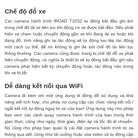
Chế độ đỗ xe
Các camera hành trình IROAD T10S2 tự động bắt đầu ghi âm
trong chế độ lái xe liên tục khi động cơ xe được bắt đầu. Nếu phát
hiện va chạm hoặc chuyển động gần xe khi đang lái xe hoặc khi
đang đỗ, tính năng ghi lại tác động sẽ tự động lưu tệp tác động
một cách cụ thể, để nó không bị ghi đè bởi chế độ lái liên tục
thông thường. Các camera cũng được trang bị chế độ đỗ xe phát
hiện chuyển động, có nghĩa là thiết bị sẽ tự động bắt đầu ghi nếu
camera phát hiện bất kỳ chuyển động hoặc tác động nào trong
khi xe bị tắt.
Dễ dàng kết nối qua WiFi
Camera đi kèm với một ứng dụng di động dễ sử dụng và khả
năng wifi tích hợp, cho phép nó cung cấp các chức năng kết nối /
ngắt kết nối tự động ngay từ xe của bạn! Ứng dụng này cho phép
bạn xem các cảnh quay camera hành trình của bạn trong thời
gian thực, cũng như ngày, thời gian, điện áp và tốc độ di chuyển.
Nó cũng cho phép bạn quản lý cài đặt camera hành trình từ xa
thông qua wifi, cũng như tải xuống hoặc xóa video và tự động cập