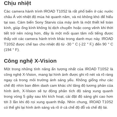
Chịu nhiệt
Các camera hành trình IROAD T10S2 là rất phổ biến ở các nước
châu Á với nhiệt độ mùa hè quanh năm, và nó không khó để hiểu
tại sao. Cảm biến Sony Starvis của máy ảnh là một thiết kế toàn
kính, giúp ống kính không bị dịch chuyển hoặc cong vênh khi thời
tiết trở nên nóng hơn, đây là một mối quan tâm nổi tiếng được
thấy với các camera hành trình khác trong danh mục này. IROAD
T10S2 được chế tạo cho nhiệt độ từ -30 ° C (-22 ° F,) đến 90 ° C
(194 ° F).
Công nghệ X-Vision
Một trong những tính năng ấn tượng nhất của IROAD T10S2 là
công nghệ X-Vision, mang lại hình ảnh được ghi rõ nét và rõ ràng
ngay cả trong môi trường ánh sáng yếu. Không giống như các
chế độ nhìn ban đêm dash cam khác chỉ tăng độ tương phản của
hình ảnh, X-Vision sẽ tự động phân tích độ sáng xung quanh
trong vòng 5 giây sau khi kích hoạt, cài đặt độ sáng ghi cao hơn
tới 3 lần khi độ rọi xung quanh thấp. Nhìn chung, IROAD T10S2
có thể ghi lại hình ảnh sáng và rõ ở cả chế độ đỗ và chế độ lái.