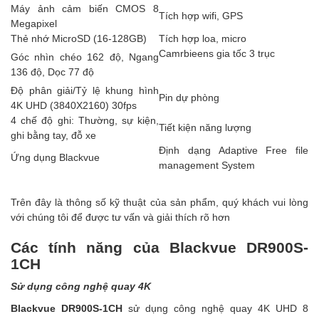
Máy ảnh cảm biến CMOS 8
Tích hợp wifi, GPS
Megapixel
Thẻ nhớ MicroSD (16-128GB)
Tích hợp loa, micro
Camrbieens gia tốc 3 trục
Góc nhìn chéo 162 độ, Ngang
136 độ, Dọc 77 độ
Độ phân giải/Tỷ lệ khung hình
Pin dự phòng
4K UHD (3840X2160) 30fps
4 chế độ ghi: Thường, sự kiện,
Tiết kiện năng lượng
ghi bằng tay, đỗ xe
Định dạng Adaptive Free file
Ứng dụng Blackvue
management System
Trên đây là thông số kỹ thuật của sản phẩm, quý khách vui lòng
với chúng tôi để được tư vấn và giải thích rõ hơn
Các tính năng của Blackvue DR900S-
1CH
Sử dụng công nghệ quay 4K
Blackvue DR900S-1CH
sử dụng công nghệ quay 4K UHD 8