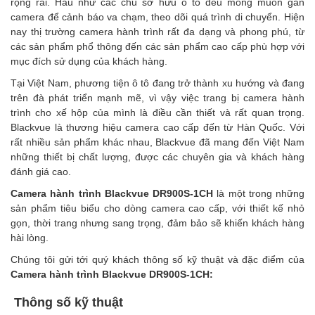
rộng rãi. Hầu như các chủ sở hữu ô tô đều mong muốn gắn
camera để cảnh báo va chạm, theo dõi quá trình di chuyển. Hiện
nay thị trường camera hành trình rất đa dạng và phong phú, từ
các sản phẩm phổ thông đến các sản phẩm cao cấp phù hợp với
mục đích sử dụng của khách hàng.
Tại Việt Nam, phương tiện ô tô đang trở thành xu hướng và đang
trên đà phát triển mạnh mẽ, vì vậy việc trang bị
camera hành
trình
cho xế hộp của mình là điều cần thiết và rất quan trọng.
Blackvue là thương hiệu camera cao cấp đến từ Hàn Quốc. Với
rất nhiều sản phẩm khác nhau, Blackvue đã mang đến Việt Nam
những thiết bị chất lượng, được các chuyên gia và khách hàng
đánh giá cao.
Camera hành trình Blackvue DR900S-1CH
là một trong những
sản phẩm tiêu biểu cho dòng camera cao cấp, với thiết kế nhỏ
gọn, thời trang nhưng sang trọng, đảm bảo sẽ khiến khách hàng
hài lòng.
Chúng tôi gửi tới quý khách thông số kỹ thuật và đặc điểm của
Camera hành trình Blackvue DR900S-1CH:
Thông số kỹ thuật