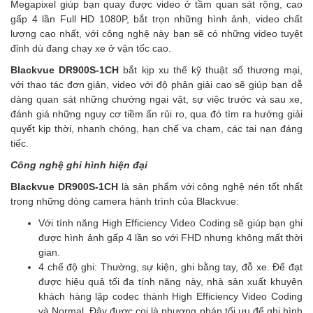
Megapixel giúp bạn quay được video ở tầm quan sát rộng, cao
gấp 4 lần Full HD 1080P, bắt trọn những hình ảnh, video chất
lượng cao nhất, với công nghệ này bạn sẽ có những video tuyệt
đỉnh dù đang chạy xe ở vận tốc cao.
Blackvue DR900S-1CH
bắt kịp xu thế kỹ thuật số thương mại,
với thao tác đơn giản, video với độ phân giải cao sẽ giúp bạn dễ
dàng quan sát những chướng ngại vật, sự việc trước và sau xe,
đánh giá những nguy cơ tiềm ẩn rủi ro, qua đó tìm ra hướng giải
quyết kịp thời, nhanh chóng, hạn chế va chạm, các tai nạn đáng
tiếc.
Công nghệ ghi hình hiện đại
Blackvue DR900S-1CH
là sản phẩm với công nghệ nén tốt nhất
trong những dòng camera hành trình của Blackvue:
Với tính năng High Efficiency Video Coding sẽ giúp bạn ghi
được hình ảnh gấp 4 lần so với FHD nhưng không mất thời
gian.
4 chế độ ghi: Thường, sự kiện, ghi bằng tay, đỗ xe. Để đạt
được hiệu quả tối đa tính năng này, nhà sản xuất khuyên
khách hàng lập codec thành High Efficiency Video Coding
và Normal. Đây được coi là phương pháp tối ưu để ghi hình