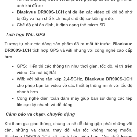
ảnh khi đỗ xe.
Blackvue DR900S-1CH
ghi đè lên các video cũ khi bộ nhớ
bị đầy và hạn chế kích hoạt chế độ sự kiện ghi đè.
Chế độ ghi ổn định, ít định dạng thẻ micro SD
Tích hợp Wifi, GPS
Tương tự như các dòng sản phẩm đã ra mắt từ trước,
Blackvue
DR900S-1CH
tích hợp GPS và wifi nhưng với công nghệ cao cấp
hơn
GPS: Hiển thị các thông tin như thời gian, tốc độ, vị trí trên
video. Có nút bật/tắt
Wifi: với băng tần kép 2,4-5GHz,
Blackvue DR900S-1CH
cho phép bạn tải video về các thiết bị thông minh với tốc độ
nhanh hơn
Công nghệ điện toán đám mây giúp bạn sử dụng các tệp
file cực kỳ nhanh và dễ dàng
Cảnh báo va chạm, chuyển động
Khi tham gia giao thông, chúng ta sẽ dễ dàng gặp phải những vật
cản, những va chạm, thay đổi vận tốc không mong muốn.
Blackvue DR900S-1CH sẽ cảnh báo giúp bạn. Với chất lượng