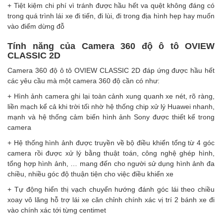
+ Tiệt kiệm chi phí vì tránh được hầu hết va quệt không đáng có
trong quá trình lái xe đi tiến, đi lùi, đi trong địa hình hẹp hay muốn
vào điểm dừng đỗ
Tính năng của Camera 360 độ ô tô OVIEW
CLASSIC 2D
Camera 360 độ ô tô OVIEW CLASSIC 2D đáp ứng được hầu hết
các yêu cầu mà một camera 360 độ cần có như:
+ Hình ảnh camera ghi lại toàn cảnh xung quanh xe nét, rõ ràng,
liền mạch kể cả khi trời tối nhờ hệ thống chip xử lý Huawei nhanh,
mạnh và hệ thống cảm biến hình ảnh Sony được thiết kế trong
camera
+ Hệ thống hình ảnh được truyền về bộ điều khiển tổng từ 4 góc
camera rồi được xử lý bằng thuật toán, công nghệ ghép hình,
tổng hợp hình ảnh, … mang đến cho người sử dụng hình ảnh đa
chiều, nhiều góc độ thuận tiện cho việc điều khiển xe
+ Tự động hiển thị vạch chuyển hướng đánh góc lái theo chiều
xoay vô lăng hỗ trợ lái xe căn chỉnh chính xác vị trí 2 bánh xe đi
vào chính xác tới từng centimet