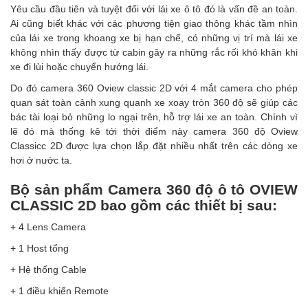
Yêu cầu đầu tiên và tuyệt đối với lái xe ô tô đó là vấn đề an toàn.
Ai cũng biết khác với các phương tiện giao thông khác tầm nhìn
của lái xe trong khoang xe bị hạn chế, có những vị trí mà lái xe
không nhìn thấy được từ cabin gây ra những rắc rối khó khăn khi
xe đi lùi hoặc chuyển hướng lái.
Do đó
camera 360 Oview
classic 2D với 4 mắt camera cho phép
quan sát toàn cảnh xung quanh xe xoay tròn 360 độ sẽ giúp các
bác tài loại bỏ những lo ngại trên, hỗ trợ lái xe an toàn. Chính vì
lẽ đó mà thống kê tới thời điểm này camera 360 độ Oview
Classicc 2D được lựa chọn lắp đặt nhiều nhất trên các dòng xe
hơi ở nước ta.
Bộ sản phẩm Camera 360 độ ô tô OVIEW
CLASSIC 2D bao gồm các thiết bị sau:
+ 4 Lens Camera
+ 1 Host tổng
+ Hệ thống Cable
+ 1 điều khiển Remote