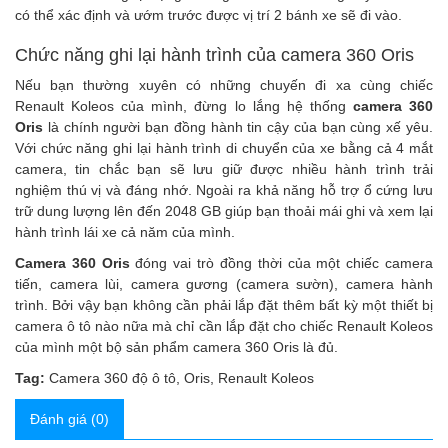
có thể xác định và ướm trước được vị trí 2 bánh xe sẽ đi vào.
Chức năng ghi lại hành trình của camera 360 Oris
Nếu bạn thường xuyên có những chuyến đi xa cùng chiếc
Renault Koleos của mình, đừng lo lắng hệ thống
camera 360
Oris
là chính người bạn đồng hành tin cậy của bạn cùng xế yêu.
Với chức năng ghi lại hành trình di chuyển của xe bằng cả 4 mắt
camera, tin chắc bạn sẽ lưu giữ được nhiều hành trình trải
nghiệm thú vị và đáng nhớ. Ngoài ra khả năng hỗ trợ ổ cứng lưu
trữ dung lượng lên đến 2048 GB giúp bạn thoải mái ghi và xem lại
hành trình lái xe cả năm của mình.
Camera 360 Oris
đóng vai trò đồng thời của một chiếc camera
tiến, camera lùi, camera gương (camera sườn), camera hành
trình. Bởi vậy bạn không cần phải lắp đặt thêm bất kỳ một thiết bị
camera ô tô nào nữa mà chỉ cần lắp đặt cho chiếc Renault Koleos
của mình một bộ sản phẩm camera 360 Oris là đủ.
Tag:
Camera 360 độ ô tô
,
Oris
,
Renault Koleos
Đánh giá (0)