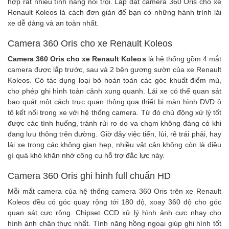
hợp rất nhiều tính năng nổi trội. Lắp đặt camera 360 Oris cho xe
Renault Koleos là cách đơn giản để bạn có những hành trình lái
xe dễ dàng và an toàn nhất.
Camera 360 Oris cho xe Renault Koleos
Camera 360 Oris cho xe Renault Koleos
là hệ thống gồm 4 mắt
camera được lắp trước, sau và 2 bên gương sườn của xe Renault
Koleos. Có tác dụng loại bỏ hoàn toàn các góc khuất điểm mù,
cho phép ghi hình toàn cảnh xung quanh. Lái xe có thể quan sát
bao quát một cách trực quan thông qua thiết bị
màn hình DVD ô
tô
kết nối trong xe với hệ thống camera. Từ đó chủ động xử lý tốt
được các tình huống, tránh rủi ro do va chạm không đáng có khi
đang lưu thông trên đường. Giờ đây việc tiến, lùi, rẽ trái phải, hay
lái xe trong các không gian hẹp, nhiều vật cản không còn là điều
gì quá khó khăn nhờ công cụ hỗ trợ đắc lực này.
Camera 360 Oris ghi hình full chuẩn HD
Mỗi mắt camera của hệ thống
camera 360 Oris
trên xe Renault
Koleos đều có góc quay rộng tới 180 độ, xoay 360 độ cho góc
quan sát cực rộng. Chipset CCD xử lý hình ảnh cực nhạy cho
hình ảnh chân thực nhất. Tính năng hồng ngoại giúp ghi hình tốt