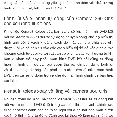
trong cả điều kiện ánh sáng yếu, ghi hình ban đêm với chất lượng
hình ảnh cực nét, full chuẩn HD 720P.
Lệnh lùi và xi nhan tự động của Camera 360 Oris
cho xe Renault Koleos
Khi chiếc Renault Koleos của bạn sang số lùi,
màn hình DVD
kết
nối với
camera 360 Oris
sẽ tự động chuyển sang chế độ hiển thị
hình ảnh với 3 vạch khoảng cách do mắt camera phía sau ghi
được. Lái xe sẽ căn cứ vào các vạch hiển thị đó để xác định được
khoảng cách từ đuôi xe tới vật cản có ở phía sau xe. Tương tự khi
bạn xi nhan trái hay phải,
màn hình DVD
kết nối cũng tự động
hiển thị hình ảnh do camera sườn thu về. Khi bạn dừng lệnh lùi
và xi nhan bạn không cần phải thao tác thêm gì nữa, màn hình
DVD trên xe sẽ tự động trở về chế độ màn hình chính để bạn tiếp
tục lái xe.
Renault Koleos xoay vô lăng với camera 360 Oris
Khi bạn xoay vô lăng, hệ thống
camera 360 Oris
sẽ tự động kết
nối với màn hình DVD ô tô trong xe hiển thị hình ảnh chính xác
từng centimet cạnh các chướng ngại vật ở cả hai bên mạn sườn
xe. Nhờ tính năng tự động đánh góc lái theo vô lăng này mà lái xe