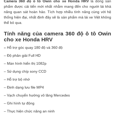
Camera 360 độ ô tô Owin cho xe Honda HRV
là dòng sản
phẩm được cải tiến mới nhất nhằm mang đến cho người lái khả
năng quan sát hoàn hảo. Tích hợp nhiều tính năng cùng với hệ
thống hiện đại, nhất định đây sẽ là sản phẩm mà lái xe Việt không
thể bỏ qua.
Tính năng của
camera 360 độ ô tô Owin
cho xe Honda HRV
–
Hỗ trợ góc quay 180 độ và 360 độ
– Độ phân giải Full HD
– Màn hình hiển thị 1082p
– Sử dụng chíp sony CCD
– Hỗ trợ bộ nhớ
– Định dạng lưu file MP4
– Vạch chuyển hướng vô lăng Mercedes
– Ghi hình tự động
– Thực hiện chức năng an ninh