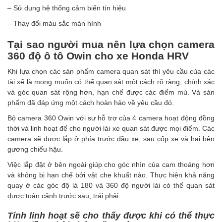
– Sử dụng hệ thống cảm biến tín hiệu
– Thay đổi màu sắc màn hình
Tại sao người mua nên lựa chọn camera
360 độ ô tô Owin cho xe Honda HRV
Khi lựa chọn các sản phẩm camera quan sát thì yêu cầu của các
tài xế là mong muốn có thể quan sát một cách rõ ràng, chính xác
và góc quan sát rộng hơn, hạn chế được các điểm mù. Và
sản
phẩm
đã đáp ứng một cách hoàn hảo về yêu cầu đó.
Bộ camera 360 Owin với sự hỗ trợ của 4 camera hoạt động đồng
thời và linh hoạt để cho người lái xe quan sát được mọi điểm. Các
camera sẽ được lắp ở phía trước đầu xe, sau cốp xe và hai bên
gương chiếu hậu.
Việc lắp đặt ở bên ngoài giúp cho góc nhìn của cam thoáng hơn
và không bị hạn chế bởi vật che khuất nào. Thực hiện khả năng
quay ở các góc độ là 180 và 360 độ người lái có thể quan sát
được toàn cảnh trước sau, trái phải.
Tính linh hoạt sẽ cho thấy được khi có thể thực