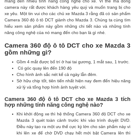
mang đến nhiều tính năng công nghệ cho xe. VÌ thế mà dòng
camera này rất được khách hàng yêu quý và muốn trang bị cho
xe yêu. Một tin vui cho các chủ xe Mazda 3 rằng đã có sản phẩm
Camera 360 độ ô tô DCT giành cho Mazda 3. Chúng ta cùng tìm
hiểu xem sản phẩm này gồm những chi tiết nào và những tính
năng công nghệ của nó mang đến cho bạn là gì nhé.
Camera 360 độ ô tô DCT cho xe Mazda 3
gồm những gì?
Gồm 4 mắt được bố trí ở hai tai gương, 1 mắt sau, 1 trước.
Có góc quay lên đến 190 độ
Cho hình ảnh sắc nét kể cả ngày lẫn đêm.
Sở hữu chip tốt, tiên tiến nhất hiện nay đem đến hiệu năng
xử lý và tổng hợp hình ảnh tuyệt vời.
Camera 360 độ ô tô DCT cho xe Mazda 3
tích
hợp những tính năng công nghệ nào?
Khi khởi động xe thì hệ thống Camera 360 độ DCT cho xe
Mazda 3 quét toàn cảnh trước khi vào trình duyệt DVD.
Điều này tạo ra một ưu thế cực kỳ lớn cho sản phẩm này vì
khi lên xe để chờ DVD chạy hết mới bật Camera lên thì