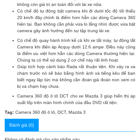
không còn giá trị an toàn đối với lái xe nữa.
Có chế độ tự động bật camera khi đi dưới tốc độ tối thiểu
20 km/h đây chính là điểm hơn hẳn các dòng Camera 360
hiện tại. Bạn không cần phải vừa lo lắng nhìn được vừa bật
camera gây ảnh hưởng đến sự tập trung lái xe.
Có chế độ quay hành trình kể cả khi xe tắt máy, tự động tắt
Camera khi điện áp Acquy dưới 12.6 ampe. Điều này cũng
là điểm ưu việt hơn hẳn các dòng Camera thường hiện tại.
Chúng ta có thể sử dụng 2 cơ chế này rất linh hoạt.
Giúp tích hợp cảnh báo Rada rất thuận tiện. Khi xảy ra va
chạm trước nó sẽ báo bằng hình ảnh và tiếng kêu để bạn
biết ngay lập tức mà không cần đoán già đoán non xem có
bị va chạm hay chưa.
Camera 360 độ ô tô DCT cho xe Mazda 3 giúp hiển thị áp
suất lốp trên màn hình chính của đầu DVD rất tiện.
Tag:
Camera 360 độ ô tô
,
DCT
,
Mazda 3
Đánh giá (0)
Không có đánh giá cho sản phẩm này.