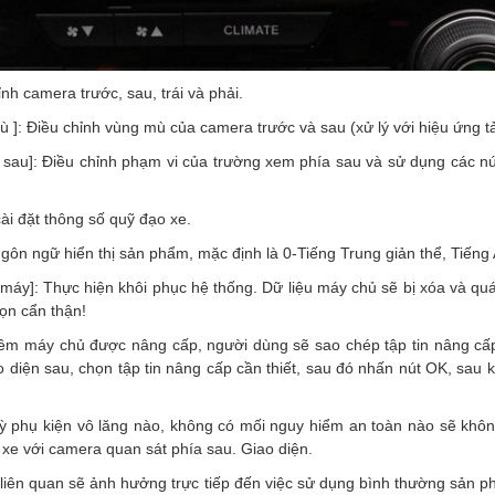
nh camera trước, sau, trái và phải.
 ]: Điều chỉnh vùng mù của camera trước và sau (xử lý với hiệu ứng tải
 sau]: Điều chỉnh phạm vi của trường xem phía sau và sử dụng các nút
cài đặt thông số quỹ đạo xe.
ngôn ngữ hiển thị sản phẩm, mặc định là 0-Tiếng Trung giản thể, Tiếng
 máy]: Thực hiện khôi phục hệ thống. Dữ liệu máy chủ sẽ bị xóa và qu
họn cẩn thận!
ềm máy chủ được nâng cấp, người dùng sẽ sao chép tập tin nâng cấp
 diện sau, chọn tập tin nâng cấp cần thiết, sau đó nhấn nút OK, sau 
kỳ phụ kiện vô lăng nào, không có mối nguy hiểm an toàn nào sẽ kh
 xe với camera quan sát phía sau. Giao diện.
t liên quan sẽ ảnh hưởng trực tiếp đến việc sử dụng bình thường sản