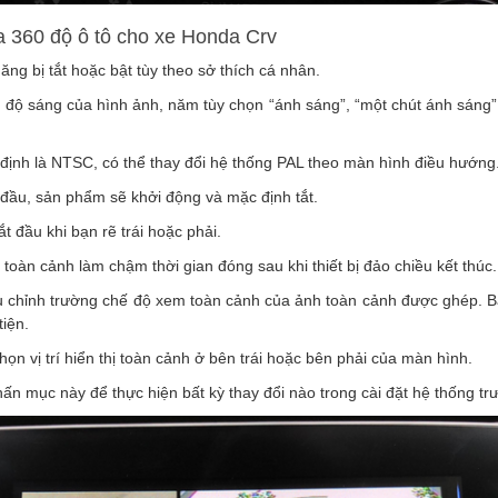
a 360 độ ô tô cho xe Honda Crv
ng bị tắt hoặc bật tùy theo sở thích cá nhân.
 độ sáng của hình ảnh, năm tùy chọn “ánh sáng”, “một chút ánh sáng”, “
 định là NTSC, có thể thay đổi hệ thống PAL theo màn hình điều hướng
t đầu, sản phẩm sẽ khởi động và mặc định tắt.
ắt đầu khi bạn rẽ trái hoặc phải.
toàn cảnh làm chậm thời gian đóng sau khi thiết bị đảo chiều kết thúc.
u chỉnh trường chế độ xem toàn cảnh của ảnh toàn cảnh được ghép. Ba
iện.
chọn vị trí hiển thị toàn cảnh ở bên trái hoặc bên phải của màn hình.
hấn mục này để thực hiện bất kỳ thay đổi nào trong cài đặt hệ thống trư