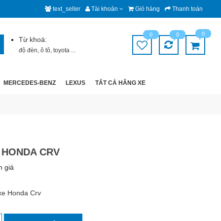
text_seller
Tài khoản
Giỏ hàng
Thanh toán
0
0
0
Từ khoá:
độ đèn
,
ô tô
,
toyota
...
MERCEDES-BENZ
LEXUS
TẤT CẢ HÃNG XE
 HONDA CRV
h giá
xe Honda Crv