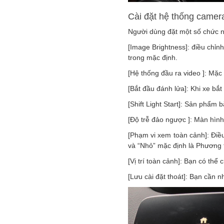
Cài đặt hệ thống camer
Người dùng đặt một số chức nă
[Image Brightness]: điều chỉnh
trong mặc định.
[Hệ thống đầu ra video ]: Mặc
[Bắt đầu đánh lửa]: Khi xe bắ
[Shift Light Start]: Sản phẩm b
[Độ trễ đảo ngược ]: Màn hình 
[Phạm vi xem toàn cảnh]: Điề
và “Nhỏ” mặc định là Phương t
[Vị trí toàn cảnh]: Bạn có thể 
[Lưu cài đặt thoát]: Bạn cần n