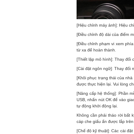
[Hiệu chỉnh máy ảnh]: Hiệu chỉ
[Điều chỉnh độ dài của điểm mù
[Điều chỉnh phạm vi xem phía
từ xa để hoàn thành.
[Thiết lập mô hình]: Thay đổi 
[Cài đặt ngôn ngữ]: Thay đổi 
[Khôi phục trạng thái của nhà
được thực hiện lại. Vui lòng c
[Nâng cấp hệ thống]: Phần m
USB, nhấn nút OK để vào giao
tự động khởi động lại.
Không cần phải tháo rời bất 
cáp che giấu ẩn được lắp trên
[Chế độ kỹ thuật]: Các cài đặ