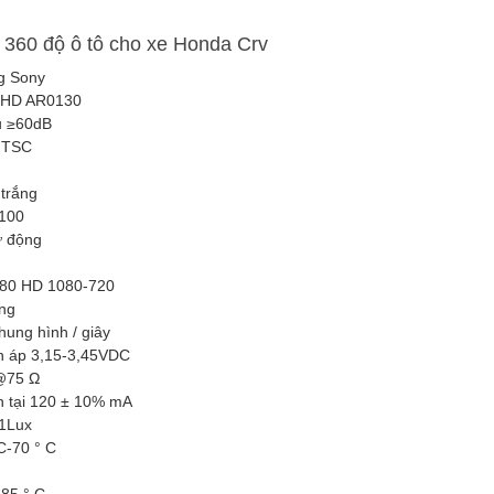
 360 độ ô tô cho xe Honda Crv
g Sony
0 HD AR0130
ễu ≥60dB
 NTSC
 trắng
0100
ự động
080 HD 1080-720
ng
hung hình / giây
ện áp 3,15-3,45VDC
p@75 Ω
n tại 120 ± 10% mA
01Lux
 C-70 ° C