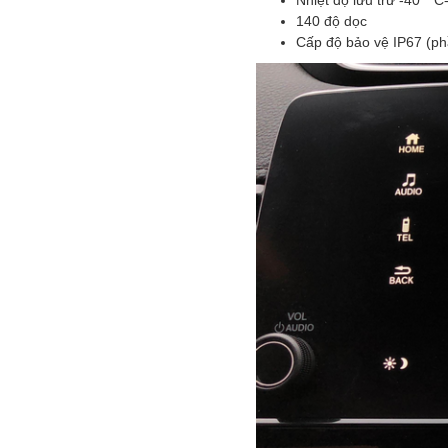
Nhiệt độ lưu trữ -40 ° C
140 độ dọc
Cấp độ bảo vệ IP67 (p