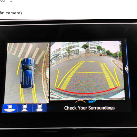
-85 ° C
hần camera)