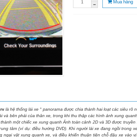
Mua hàng
rv
là hệ thống lái xe ° panorama được chia thành hai loạt các siêu rõ 
i và bên phải của thân xe, trong khi thu thập các hình ảnh xung quan
o thành một chiếc xe xung quanh Ảnh toàn cảnh 2D và 3D được truyền th
rung tâm (ví dụ: điều hướng DVD). Khi người lái xe đang ngồi trong xe,
 ngại vật xung quanh xe, và điều khiển thuận tiện chỗ đậu xe vào v