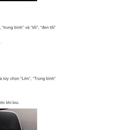
trung bình” và “tối”, “đen tối”
.
 tùy chọn “Lớn”, “Trung bình”
ớc khi lưu.