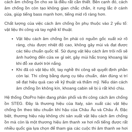
cách âm chống ồn cho xe là điều rất cần thiết. Bên cạnh đó, cách
âm chống ồn còn tạo không gian chắc chắn, ít rung lắc ở cánh
cửa, giúp tiếng bass mạnh hơn, tiếng mid rõ ràng hơn.
Chất lượng của việc cách âm chống ồn phụ thuộc vào 2 yếu tố:
vật liệu thi công và tay nghề kĩ thuật.
Vật liệu cách âm chống ồn phải có nguồn gốc xuất xứ rõ
ràng, chịu được nhiệt độ cao, không gây mùi và đạt được
các tiêu chuẩn quốc tế. Sử dụng vật liệu cách âm trôi nổi sẽ
ảnh hưởng đến cửa xe gỉ sét, gây mùi hắc trong khoang lái
khi đỗ xe dưới trời nắng.
Khi đã có vật liệu tốt, tay nghề thi công sẽ quyết định phần
còn lại. Thi công bằng dụng cụ tiêu chuẩn, dán đúng vị trí
sẽ đạt hiệu quả cao về kỹ thuật và thẩm mỹ. Nếu dán cách
âm chống ồn không kín, khoang cabin sẽ bị ù rất khó chịu.
Hệ thống OtoPro hiện đang phân phối và thi công cách âm chống
ồn STEG. Đây là thương hiệu của Italy, sản xuất các vật liệu
chống ồn theo tiêu chuẩn khí hậu của Châu Âu và Châu Á. Đặc
biệt, thương hiệu này không chi sản xuất vật liệu cách âm chống
ồn mà còn là một thương hiệu âm thanh xe hơi nổi tiếng được rất
nhiều quốc gia lựa chọn để tham gia các cuộc thi âm thanh xe hơi