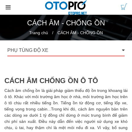
CÁCH ÂM - CHỐNG ỒN
Trang chủ
CÁCH ÂM - CHỐNG ỒN
PHỤ TÙNG ĐỘ XE
CÁCH ÂM CHỐNG ỒN Ô TÔ
Cách âm chống ồn là giải pháp giảm thiểu độ ồn trong khoang lái
ô tô. Khác với môi trường âm học ở nhà, môi trường âm học trên
ô tô chịu rất nhiều tiếng ồn. Tiếng ồn từ động cơ, tiếng lốp xe,
tiếng vọng trong cabin...Trong khi đó, cách âm nguyên bản trên
các dòng xe dưới 1 tỷ đồng chỉ dừng ở mức trung bình để giảm
chi phí sản xuất. Điều này dẫn đến việc người sử dụng xe khó
chịu, ù tai, hay thậm chí là mệt mỏi nếu đi xa. Vì vậy, bổ sung