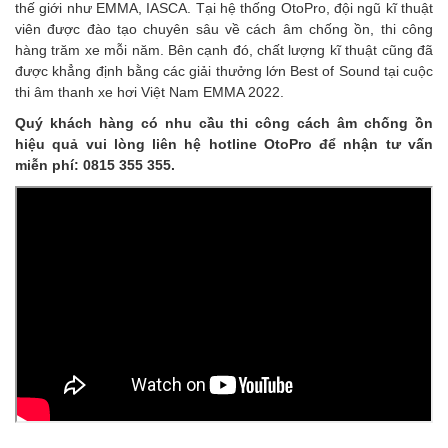
thế giới như EMMA, IASCA. Tại hệ thống OtoPro, đội ngũ kĩ thuật
viên được đào tạo chuyên sâu về cách âm chống ồn, thi công
hàng trăm xe mỗi năm. Bên cạnh đó, chất lượng kĩ thuật cũng đã
được khẳng định bằng các giải thưởng lớn Best of Sound tại cuộc
thi âm thanh xe hơi Việt Nam EMMA 2022.
Quý khách hàng có nhu cầu thi công cách âm chống ồn
hiệu quả vui lòng liên hệ hotline OtoPro để nhận tư vấn
miễn phí: 0815 355 355.