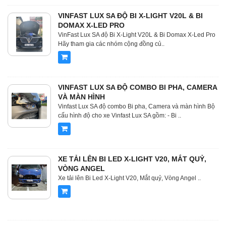
VINFAST LUX SA ĐỘ BI X-LIGHT V20L & BI
DOMAX X-LED PRO
VinFast Lux SA độ Bi X-Light V20L & Bi Domax X-Led Pro
Hãy tham gia các nhóm cộng đồng củ..
VINFAST LUX SA ĐỘ COMBO BI PHA, CAMERA
VÀ MÀN HÌNH
Vinfast Lux SA độ combo Bi pha, Camera và màn hình Bộ
cấu hình độ cho xe Vinfast Lux SA gồm: - Bi ..
XE TẢI LÊN BI LED X-LIGHT V20, MẮT QUỶ,
VÒNG ANGEL
Xe tải lên Bi Led X-Light V20, Mắt quỷ, Vòng Angel ..