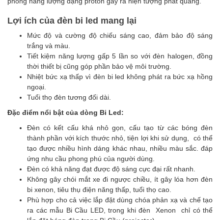
phóng năng lượng dạng proton gây ra hiện tượng phát quang.
Lợi ích của đèn bi led mang lại
Mức độ và cường độ chiếu sáng cao, đảm bảo độ sáng
trắng và màu.
Tiết kiệm năng lượng gấp 5 lần so với đèn halogen, đồng
thời thiết bị cũng góp phần bảo vệ môi trường.
Nhiệt bức xạ thấp vì đèn bi led không phát ra bức xạ hồng
ngoại.
Tuổi thọ đèn tương đối dài.
Đặc điểm nổi bật của dòng Bi Led:
Đèn có kết cấu khá nhỏ gọn, cấu tạo từ các bóng đèn
thành phần với kích thước nhỏ, tiện lợi khi sử dụng, có thể
tạo được nhiều hình dáng khác nhau, nhiều màu sắc. đáp
ứng nhu cầu phong phú của người dùng.
Đèn có khả năng đạt được độ sáng cực đại rất nhanh.
Không gây chói mắt xe đi ngược chiều, ít gây lóa hơn đèn
bi xenon, tiêu thụ điện năng thấp, tuổi thọ cao.
Phù hợp cho cả việc lắp đặt dùng chóa phản xạ và chế tạo
ra các mẫu Bi Cầu LED, trong khi đèn Xenon chỉ có thể