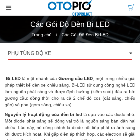
Các Gói Độ Đèn Bi LED
Trang chủ
Các Gói Độ Đèn Bi LED
PHỤ TÙNG ĐỘ XE
Bi-LED
là một nhánh của
Gương cầu LED
, một trong nhiều giải
pháp thiết kế đèn xe chiếu sáng. Bi-LED sử dụng công nghệ LED
làm nguồn phát sáng và được định hướng (kiểm soát) đầu ra bởi
gương cầu; đồng thời cho ra cả 2 chế độ cos (cắt sáng, chiếu
gần) và pha (gom sáng, chiếu xa).
Nguyên lý hoạt động của đèn bi led
là dựa vào các diode nhỏ.
Một diode phát sáng sẽ đóng vai trò là nguồn sáng bán dẫn hai
chiều. Lúc này, nó cũng chính là diode nối tiếp phát ra ánh sáng
khi được kích hoạt. Khi gặp điện áp thích hợp, các electron sẽ giải