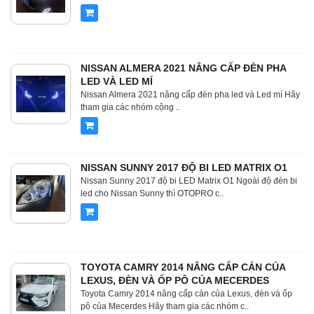
NISSAN ALMERA 2021 NÂNG CẤP ĐÈN PHA
LED VÀ LED MÍ
Nissan Almera 2021 nâng cấp đèn pha led và Led mí Hãy
tham gia các nhóm cộng ..
NISSAN SUNNY 2017 ĐỘ BI LED MATRIX O1
Nissan Sunny 2017 độ bi LED Matrix O1 Ngoài độ đèn bi
led cho Nissan Sunny thì OTOPRO c..
TOYOTA CAMRY 2014 NÂNG CẤP CẢN CỦA
LEXUS, ĐÈN VÀ ỐP PÔ CỦA MECERDES
Toyota Camry 2014 nâng cấp cản của Lexus, đèn và ốp
pô của Mecerdes Hãy tham gia các nhóm c..