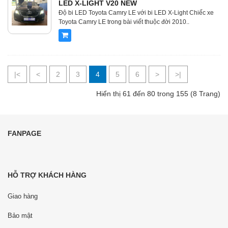
LED X-LIGHT V20 NEW
Độ bi LED Toyota Camry LE với bi LED X-Light Chiếc xe
Toyota Camry LE trong bài viết thuộc đời 2010..
|<
<
2
3
4
5
6
>
>|
Hiển thị 61 đến 80 trong 155 (8 Trang)
FANPAGE
HỖ TRỢ KHÁCH HÀNG
Giao hàng
Bảo mật