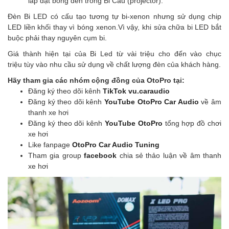
lắp đặt bóng đèn trong Bi Cầu (projector).
Đèn Bi LED có cấu tạo tương tự bi-xenon nhưng sử dụng chip
LED liền khối thay vì bóng xenon.Vì vậy, khi sửa chữa bi LED bắt
buộc phải thay nguyên cụm bi.
Giá thành hiện tại của Bi Led từ vài triệu cho đến vào chục
triệu tùy vào nhu cầu sử dụng về chất lượng đèn của khách hàng.
Hãy tham gia các nhóm cộng đồng của OtoPro tại:
Đăng ký theo dõi kênh
TikTok vu.caraudio
Đăng ký theo dõi kênh
YouTube OtoPro Car Audio
về âm
thanh xe hơi
Đăng ký theo dõi kênh
YouTube OtoPro
tổng hợp đồ chơi
xe hơi
Like fanpage
OtoPro Car Audio Tuning
Tham gia group
facebook
chia sẻ thảo luận về âm thanh
xe hơi