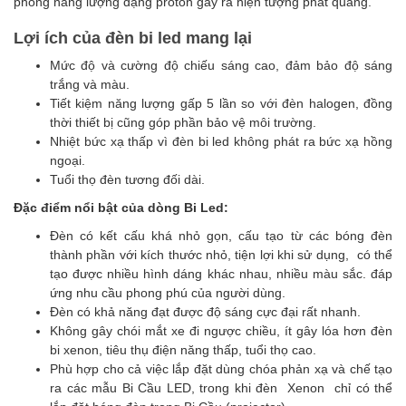
phóng năng lượng dạng proton gây ra hiện tượng phát quang.
Lợi ích của đèn bi led mang lại
Mức độ và cường độ chiếu sáng cao, đảm bảo độ sáng
trắng và màu.
Tiết kiệm năng lượng gấp 5 lần so với đèn halogen, đồng
thời thiết bị cũng góp phần bảo vệ môi trường.
Nhiệt bức xạ thấp vì đèn bi led không phát ra bức xạ hồng
ngoại.
Tuổi thọ đèn tương đối dài.
Đặc điểm nổi bật của dòng Bi Led:
Đèn có kết cấu khá nhỏ gọn, cấu tạo từ các bóng đèn
thành phần với kích thước nhỏ, tiện lợi khi sử dụng, có thể
tạo được nhiều hình dáng khác nhau, nhiều màu sắc. đáp
ứng nhu cầu phong phú của người dùng.
Đèn có khả năng đạt được độ sáng cực đại rất nhanh.
Không gây chói mắt xe đi ngược chiều, ít gây lóa hơn đèn
bi xenon, tiêu thụ điện năng thấp, tuổi thọ cao.
Phù hợp cho cả việc lắp đặt dùng chóa phản xạ và chế tạo
ra các mẫu Bi Cầu LED, trong khi đèn Xenon chỉ có thể