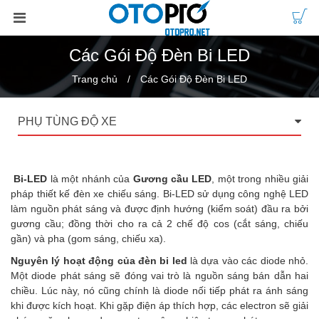
Các Gói Độ Đèn Bi LED
Trang chủ
Các Gói Độ Đèn Bi LED
PHỤ TÙNG ĐỘ XE
Bi-LED
là một nhánh của
Gương cầu LED
, một trong nhiều giải
pháp thiết kế đèn xe chiếu sáng. Bi-LED sử dụng công nghệ LED
làm nguồn phát sáng và được định hướng (kiểm soát) đầu ra bởi
gương cầu; đồng thời cho ra cả 2 chế độ cos (cắt sáng, chiếu
gần) và pha (gom sáng, chiếu xa).
Nguyên lý hoạt động của đèn bi led
là dựa vào các diode nhỏ.
Một diode phát sáng sẽ đóng vai trò là nguồn sáng bán dẫn hai
chiều. Lúc này, nó cũng chính là diode nối tiếp phát ra ánh sáng
khi được kích hoạt. Khi gặp điện áp thích hợp, các electron sẽ giải