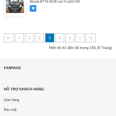
Mazda BT 50 độ Bi Led X-Light V20 ..
|<
<
1
2
3
4
5
>
>|
Hiển thị 41 đến 60 trong 155 (8 Trang)
FANPAGE
HỖ TRỢ KHÁCH HÀNG
Giao hàng
Bảo mật