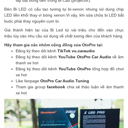
lắp đặt bóng đèn trong Bi Cầu (projector).
Đèn Bi LED có cấu tạo tương tự bi-xenon nhưng sử dụng chip
LED liền khối thay vì bóng xenon.Vì vậy, khi sửa chữa bi LED bắt
buộc phải thay nguyên cụm bi.
Giá thành hiện tại của Bi Led từ vài triệu cho đến vào chục
triệu tùy vào nhu cầu sử dụng về chất lượng đèn của khách hàng.
Hãy tham gia các nhóm cộng đồng của OtoPro tại:
Đăng ký theo dõi kênh
TikTok vu.caraudio
Đăng ký theo dõi kênh
YouTube OtoPro Car Audio
về âm
thanh xe hơi
Đăng ký theo dõi kênh
YouTube OtoPro
tổng hợp đồ chơi
xe hơi
Like fanpage
OtoPro Car Audio Tuning
Tham gia group
facebook
chia sẻ thảo luận về âm thanh
xe hơi