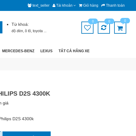
text_seller
Tài khoản
Giỏ hàng
Thanh toán
0
0
0
Từ khoá:
độ đèn
,
ô tô
,
toyota
...
MERCEDES-BENZ
LEXUS
TẤT CẢ HÃNG XE
ILIPS D2S 4300K
h giá
hilips D2S 4300k