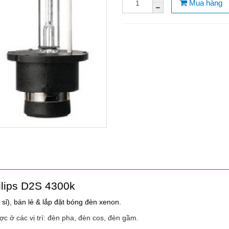
Mua hàng
lips D2S 4300k
ỉ), bán lẻ & lắp đặt bóng đèn xenon.
c ở các vị trí: đèn pha, đèn cos, đèn gầm.