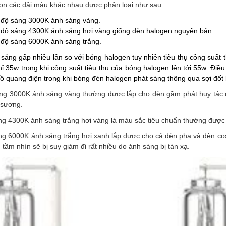
ọn các dải màu khác nhau được phân loại như sau:
độ sáng 3000K ánh sáng vàng.
độ sáng 4300K ánh sáng hơi vàng giống đèn halogen nguyên bản.
độ sáng 6000K ánh sáng trắng.
áng gấp nhiều lần so với bóng halogen tuy nhiên tiêu thụ công suất t
ỉ 35w trong khi công suất tiêu thụ của bóng halogen lên tới 55w. Điề
 quang điện trong khi bóng đèn halogen phát sáng thông qua sợi đốt l
 3000K ánh sáng vàng thường được lắp cho đèn gầm phát huy tác dụn
 sương.
 4300K ánh sáng trắng hơi vàng là màu sắc tiêu chuẩn thường được 
 6000K ánh sáng trắng hơi xanh lắp được cho cả đèn pha và đèn cos
tầm nhìn sẽ bị suy giảm đi rất nhiều do ánh sáng bị tán xạ.