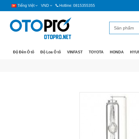
Tiếng Việt
VND
Hotline: 0815355355
Độ Đèn Ô tô
Độ Loa Ô tô
VINFAST
TOYOTA
HONDA
HYU