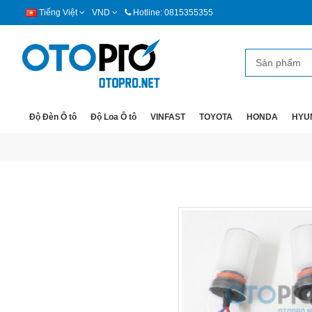
Tiếng Việt
VND
Hotline: 0815355355
Độ Đèn Ô tô
Độ Loa Ô tô
VINFAST
TOYOTA
HONDA
HYU