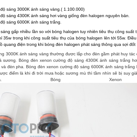
độ sáng 3000K ánh sáng vàng.( 1.100.000)
độ sáng 4300K ánh sáng hơi vàng giống đèn halogen nguyên bản.
độ sáng 6000K ánh sáng trắng.
áng gấp nhiều lần so với bóng halogen tuy nhiên tiêu thụ công suất t
ỉ 35w trong khi công suất tiêu thụ của bóng halogen lên tới 55w. Điề
 quang điện trong khi bóng đèn halogen phát sáng thông qua sợi đốt l
 3000K ánh sáng vàng thường được lắp cho đèn gầm phát huy tác dụn
 sương. Bóng đèn xenon cường độ sáng 4300K ánh sáng trắng hơi
 và đèn pha. Bóng đèn xenon cường độ sáng 6000K ánh sáng trắng 
ược điểm là khi đi trời mưa hoặc sương mù thì tầm nhìn sẽ bị suy giả
. Bóng Xenon 4300