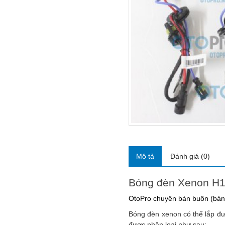
Mô tả
Đánh giá (0)
Bóng đèn Xenon H11
OtoPro chuyên bán buôn (bán s
Bóng đèn xenon có thể lắp đư
được phân loại như sau: