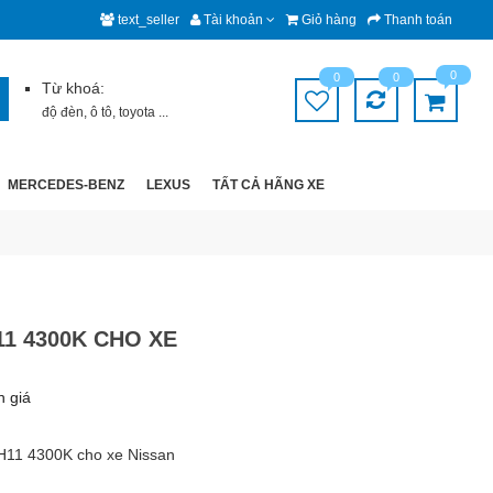
text_seller
Tài khoản
Giỏ hàng
Thanh toán
0
0
0
Từ khoá:
độ đèn
,
ô tô
,
toyota
...
MERCEDES-BENZ
LEXUS
TẤT CẢ HÃNG XE
1 4300K CHO XE
h giá
H11 4300K cho xe Nissan